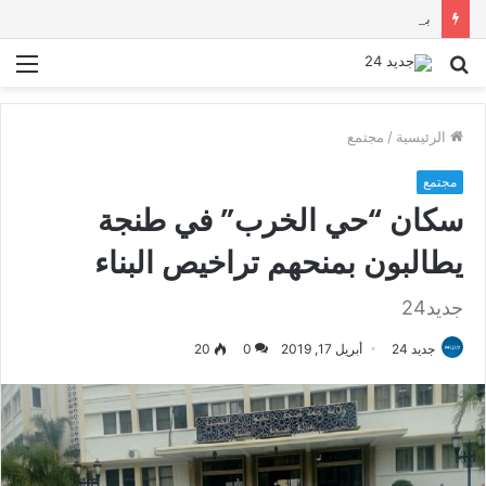
برقية تهنئة إلى الملك محمد السادس من عاهل إسبانيا الملك فيليبي السادس بمناسبة عيد العرش
بحث
الق
عن
الرئيسية
/
مجتمع
مجتمع
سكان “حي الخرب” في طنجة
يطالبون بمنحهم تراخيص البناء
جديد24
جديد 24
أبريل 17, 2019
0
20