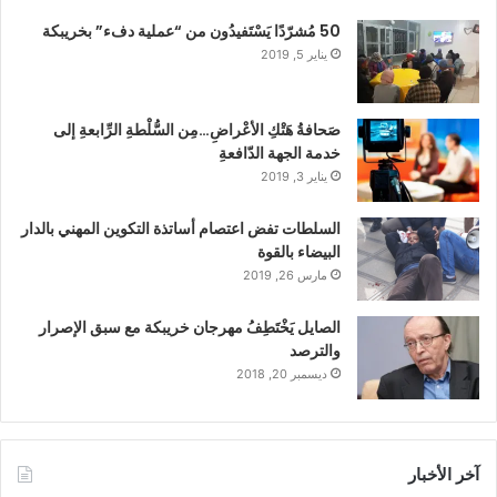
50 مُشرّدًا يَسْتَفيدُون من “عملية دفء” بخريبكة
يناير 5, 2019
صَحافةُ هَتْكِ الأعْراضِ…مِن السُّلْطةِ الرِّابعةِ إلى
خدمة الجهة الدّافعةِ
يناير 3, 2019
السلطات تفض اعتصام أساتذة التكوين المهني بالدار
البيضاء بالقوة
مارس 26, 2019
الصايل يَخْتَطِفُ مهرجان خريبكة مع سبق الإصرار
والترصد
ديسمبر 20, 2018
آخر الأخبار