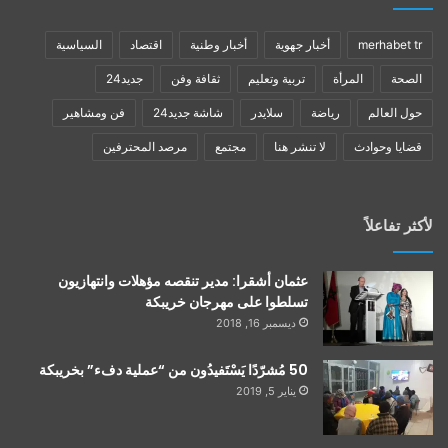
merhabet tr
أخبار جهوية
أخبار وطنية
اقتصاد
السياسية
الصحة
المرأة
تربية وتعليم
ثقافة وفن
جديد24
حول العالم
رياضة
سلايدر
شاشة جديد24
فن ومشاهير
قضايا وحوادث
لا تنشر هنا
مجتمع
مرصد المحترفين
لأكثر تفاعلاً
عثمان أشقرا: مدير تنقصه مؤهلات وانتهازيون
تسلطوا على مهرجان خريبكة
ديسمبر 16, 2018
50 مُشرّدًا يَسْتَفيدُون من “عملية دفء” بخريبكة
يناير 5, 2019