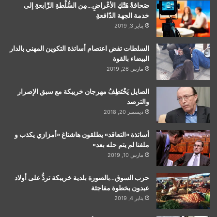
صَحافةُ هَتْكِ الأعْراضِ…مِن السُّلْطةِ الرِّابعةِ إلى
خدمة الجهة الدّافعةِ
يناير 3, 2019
السلطات تفض اعتصام أساتذة التكوين المهني بالدار
البيضاء بالقوة
مارس 26, 2019
الصايل يَخْتَطِفُ مهرجان خريبكة مع سبق الإصرار
والترصد
ديسمبر 20, 2018
أساتذة «التعاقد» يطلقون هاشتاغ «أمزازي يكذب و
ملفنا لم يتم حله بعد»
مارس 10, 2019
حرب السوق…بالصورة بلدية خريبكة تردُّ على أولاد
عبدون بخطوة مفاجئة
يناير 4, 2019