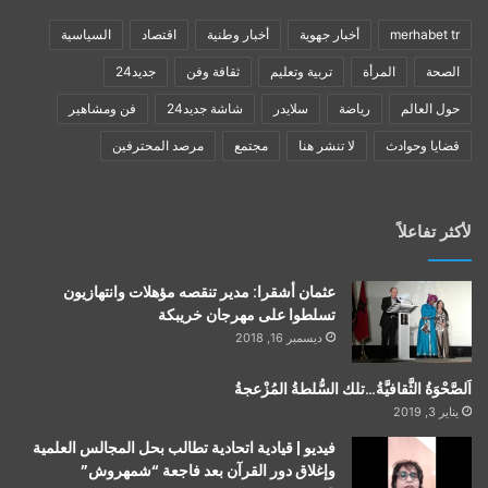
merhabet tr
أخبار جهوية
أخبار وطنية
اقتصاد
السياسية
الصحة
المرأة
تربية وتعليم
ثقافة وفن
جديد24
حول العالم
رياضة
سلايدر
شاشة جديد24
فن ومشاهير
قضايا وحوادث
لا تنشر هنا
مجتمع
مرصد المحترفين
لأكثر تفاعلاً
عثمان أشقرا: مدير تنقصه مؤهلات وانتهازيون
تسلطوا على مهرجان خريبكة
ديسمبر 16, 2018
اَلصَّحْوَةُ الثَّقافيَّةُ…تلك السُّلطةُ المُزْعجةُ
يناير 3, 2019
فيديو | قيادية اتحادية تطالب بحل المجالس العلمية
وإغلاق دور القرآن بعد فاجعة “شمهروش”