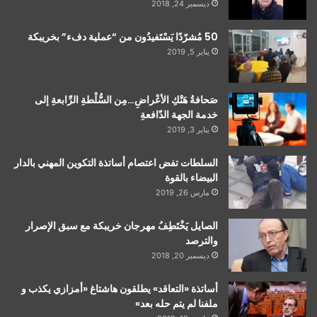
ديسمبر 24, 2018
50 مُشرّدًا يَسْتَفيدُون من “عملية دفء” بخريبكة
يناير 5, 2019
صَحافةُ هَتْكِ الأعْراضِ…مِن السُّلْطةِ الرِّابعةِ إلى
خدمة الجهة الدّافعةِ
يناير 3, 2019
السلطات تفض اعتصام أساتذة التكوين المهني بالدار
البيضاء بالقوة
مارس 26, 2019
الصايل يَخْتَطِفُ مهرجان خريبكة مع سبق الإصرار
والترصد
ديسمبر 20, 2018
أساتذة «التعاقد» يطلقون هاشتاغ «أمزازي يكذب و
ملفنا لم يتم حله بعد»