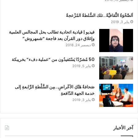
اَلصَّحْوَةُ الثَّقافيَّةُ…تلك السُّلطةُ المُزْعجةُ
يناير 3, 2019
فيديو | قيادية اتحادية تطالب بحل المجالس العلمية
وإغلاق دور القرآن بعد فاجعة “شمهروش”
ديسمبر 24, 2018
50 مُشرّدًا يَسْتَفيدُون من “عملية دفء” بخريبكة
يناير 5, 2019
صَحافةُ هَتْكِ الأعْراضِ…مِن السُّلْطةِ الرِّابعةِ إلى
خدمة الجهة الدّافعةِ
يناير 3, 2019
آخر الأخبار