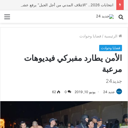
انتخابات 2026.. “الائتلاف المدني من أجل الجبل” يرفع عشرة مطالب أمام الأحزاب لإنصاف المناطق الجبلية
بحث
الق
عن
الرئيسية
/
قضايا وحوادث
قضايا وحوادث
الأمن يطارد مفبركي فيديوهات
مرعبة
جديد24
جديد 24
يونيو 10, 2019
0
62