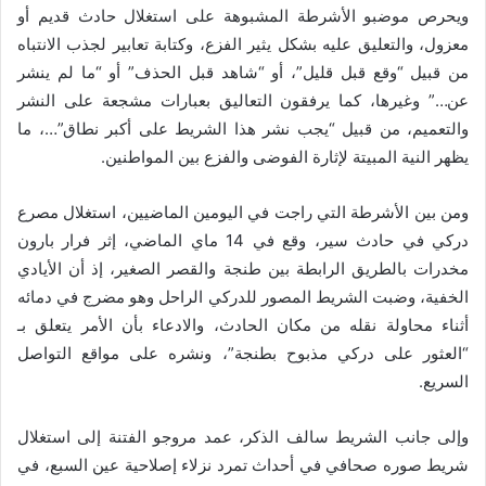
ويحرص موضبو الأشرطة المشبوهة على استغلال حادث قديم أو
معزول، والتعليق عليه بشكل يثير الفزع، وكتابة تعابير لجذب الانتباه
من قبيل “وقع قبل قليل”، أو “شاهد قبل الحذف” أو “ما لم ينشر
عن…” وغيرها، كما يرفقون التعاليق بعبارات مشجعة على النشر
والتعميم، من قبيل “يجب نشر هذا الشريط على أكبر نطاق”…، ما
يظهر النية المبيتة لإثارة الفوضى والفزع بين المواطنين.
ومن بين الأشرطة التي راجت في اليومين الماضيين، استغلال مصرع
دركي في حادث سير، وقع في 14 ماي الماضي، إثر فرار بارون
مخدرات بالطريق الرابطة بين طنجة والقصر الصغير، إذ أن الأيادي
الخفية، وضبت الشريط المصور للدركي الراحل وهو مضرج في دمائه
أثناء محاولة نقله من مكان الحادث، والادعاء بأن الأمر يتعلق بـ
“العثور على دركي مذبوح بطنجة”، ونشره على مواقع التواصل
السريع.
وإلى جانب الشريط سالف الذكر، عمد مروجو الفتنة إلى استغلال
شريط صوره صحافي في أحداث تمرد نزلاء إصلاحية عين السبع، في