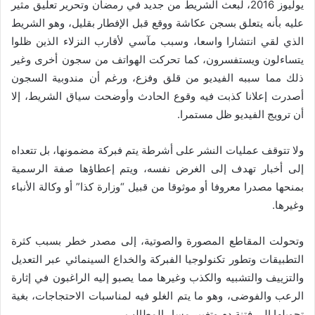
يوليوز 2016، لبعث الشريط من جديد في رمضان وتحرير تعليق مثير
عليه بأنه يتعلق بسجن عكاشة ووقع قبل الإفطار بقليل، وهو الشريط
الذي لقي انتشارا واسعا، وسبب مآسي لأقارب النزلاء الذين ظلوا
يتساءلون ويستفسرون، كما تحركت الهواتف من سجون أخرى وغير
ذلك مما سببه الفيديو من قلق وفزع، ورغم أن مندوبية السجون
أصدرت إعلانا كذبت فيه وقوع الحادث وأوضحت سياق الشريط، إلا
أن ترويج الفيديو ظل مستمرا.
ولا تتوقف عمليات النشر على أشرطة يتم فبركة مضمونها، بل تتعداه
إلى أخبار تهدف إلى الغرض نفسه، ويتم إعطاؤها صفة الرسمية
بمنحها مصدرا معروفا أو موثوقا من قبيل “وزارة كذا” أو وكالة الأنباء
وغيرها.
وتحولت المقاطع المصورة والصوتية، إلى مصدر خطر بسبب كثرة
التطبيقات وتطور تكنولوجيا الفبركة والخداع السينمائي عبر التعديل
والتزييف والتشبيه والكذب وغيرها مما يصبو إليه الراغبون في إثارة
الرعب والفوضى، وهو ما يتم الغلو فيه لمناسبات الاحتجاجات، بغية
تحويلها إلى فتنة دم وتغيير مسار المطالب.