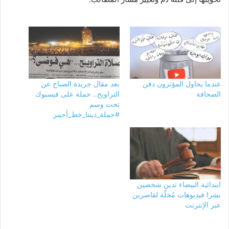
عندما يحاول المؤثرون دفن
بعد مقال جريدة الصباح عن
الصحافة
التراويح.. حملة على فيسبوك
تحت وسم
#حملة_ديننا_خط_أحمر
ابتدائية البيضاء تدين شخصين
نشرا فيديوهات مُخلّة لقاصرين
عبر الإنترنت