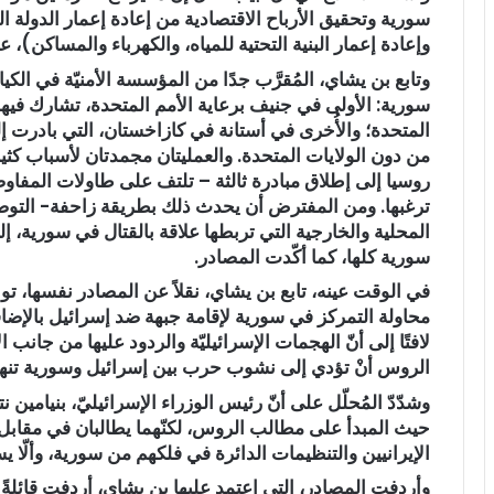
سورية وتحقيق الأرباح الاقتصادية من إعادة إعمار الدولة
وإعادة إعمار البنية التحتية للمياه، والكهرباء والمساكن)، عل
وتابع بن يشاي، المُقرَّب جدًا من المؤسسة الأمنيّة في الكيان،
سورية: الأولى في جنيف برعاية الأمم المتحدة، تشارك فيها 
المتحدة؛ والأُخرى في أستانة في كازاخستان، التي بادرت إل
من دون الولايات المتحدة. والعمليتان مجمدتان لأسباب كثيرة
روسيا إلى إطلاق مبادرة ثالثة – تلتف على طاولات المفاوض
ترغبها. ومن المفترض أن يحدث ذلك بطريقة زاحفة- التوص
المحلية والخارجية التي تربطها علاقة بالقتال في سورية،
سورية كلها، كما أكّدت المصادر.
في الوقت عينه، تابع بن يشاي، نقلاً عن المصادر نفسها، توا
محاولة التمركز في سورية لإقامة جبهة ضد إسرائيل بالإضافة
لافتًا إلى أنّ الهجمات الإسرائيليّة والردود عليها من جان
الروس أنْ تؤدي إلى نشوب حرب بين إسرائيل وسورية تنهي
وشدّدّ المُحلّل على أنّ رئيس الوزراء الإسرائيليّ، بنيامين ن
حيث المبدأ على مطالب الروس، لكنّهما يطالبان في مقابل ا
الإيرانيين والتنظيمات الدائرة في فلكهم من سورية، وألّا ي
وأردفت المصادر، التي اعتمد عليها بن يشاي، أردفت قائلةً 