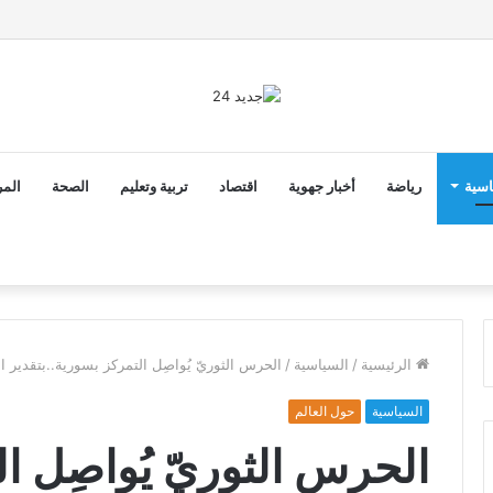
2 أن ثوابت العدالة الاجتماعية والمجالية خيار استراتيجي للبلاد
اسية
رياضة
أخبار جهوية
اقتصاد
تربية وتعليم
الصحة
المر
الرئيسية
/
السياسية
/
الحرس الثوريّ يُواصِل التمركز بسورية..بتقدير ال
السياسية
حول العالم
الحرس الثوريّ يُواصِل ا