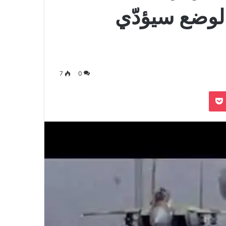
لوضع سيؤدّي
7
0
بوكيت
Odnoklassn