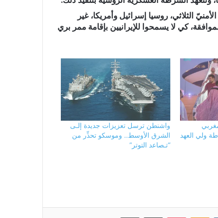
 وتتعهد الشرطة العسكرية الروسية بتنفيذ ذلك.
الأمنيّ الثلاثي، روسيا إسرائيل وأمريكا، غير
موافقة، كي لا يسمحوا للإيرانيين بإقامة ممر بري
مغربي
واشنطن ترسل تعزيزات جديدة إلـى
طة ولي العهد
الشرق الأوسط.. وموسكو تحذِّر من
“تـصاعد التوتر”
بوكيت
Odnoklassniki
مشاركة عبر البريد
طباعة