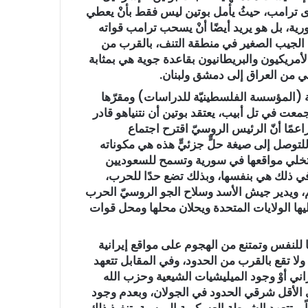
لدى ترامب، حيثُ يأمل بوتين ليس فقط بأنْ يعطي
ية، بل هو يريد أيضًا أنْ يسحب ترامب قواته
 الجيب الصغير في منطقة التنف، بالقرب من
أمريكيون والبريطانيون بقاعدة جوية هي بمثابة
ي من العراق إلى دمشق ولبنان.
بيّة (المؤسسة الفلسطينيّة للدراسات) ومقرّها
عت في تل أبيب، يعتقد بوتين أن نتنياهو قادر
مًا أنّ الرئيس الروسيّ اقترح اجتماع
لتوصل إلى صيغة حلٍّ جزئيٍّ هذه هي مكوناته
وتخلي مواقعها في سورية وتسمح للسعوديين
 في ذلك هي بنفسها، وبذلك تضع حدًا للحرب،
لم، ويدير جيش الأسد وسلاح الجو الروسيّ الحرب
ا الولايات المتحدة ويحلان محلها ومحل قوات
ًا للنفس وتمتنع من الهجوم على مواقع إيرانية
لا تقع بالقرب من الحدود، وفي المقابل تتعهد
راني أوْ وجود الميليشيات الشيعية وحزب الله
يرانيين إلى مسافة 100 كيلومتر على الأقل شرقي الحدود في الجولان، وبعدم وجود