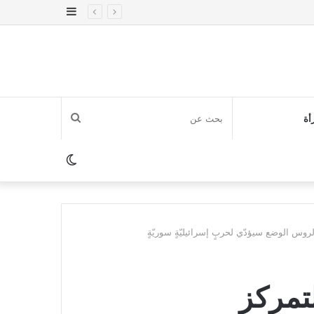
إضافة
عمود
جانبي
بحث
أة
عن
الوضع
المظلم
روس الوضع سيؤدّي لحربٍ إسرائيليّةٍ سوريّةٍ
لتمركز