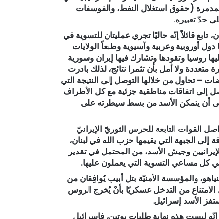
 المدمرة (حقوق استغلال النفط، والفوسفات
ى حدّ تعبيره.
 تابع قائلاً إنّه حاليًا تجري عمليتان للتسوية في
دول أوروبية وعربية وآسيوية وطبعاً الولايات
يها روسيا وتقودها وتشارك فيها إيران وسورية
 متعددة ولا أمل بأن تثمرا نتائج، لذلك بادرت
ات – تحاول من خلالها التوصل إلى النتيجة التي
ل إلى اتفاقات مناطقية جزئية مع كل الأطراف
 إلى أن يتمكن الأسد من بسط سيطرته على
صل القوات التابعة للحرس الثوريّ الإيرانيّ
 إلى الجبهة التي يقيمها حزب الله في لبنان،
ب الإيرانيين وجيش الأسد، من المحتمل في تقدير
 كل مساعي التسوية التي يعملون عليها.
تنياهو، والمؤسسة الأمنيّة بتل أبيب يُوافِقان من
لامتناع من التدخل عسكريًا بأنْ يُخرج الروس
ستفز الأسد إسرائيل.
إنّه ليست هذه نهاية طلبات بوتين، فإسرائيل