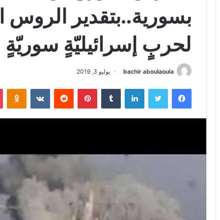
بسورية..بتقدير الروس ا
لحربٍ إسرائيليّةٍ سوريّةٍ
bachir aboulaoula
يوليو 3, 2019
فيسبوك
تويتر
لينكدإن
بينتيريست
iki