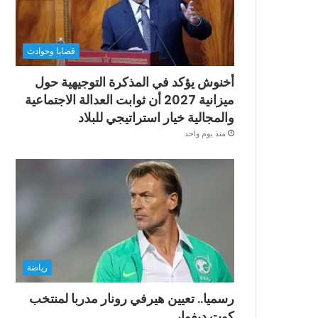
قضايا وحوادث
أخنوش يؤكد في المذكرة التوجيهية حول
ميزانية 2027 أن ثوابت العدالة الاجتماعية
والمجالية خيار استراتيجي للبلاد
منذ يوم واحد
رياضة
رسميا.. تعيين هيرفي رونار مدربا لمنتخب
كوت ديفوار