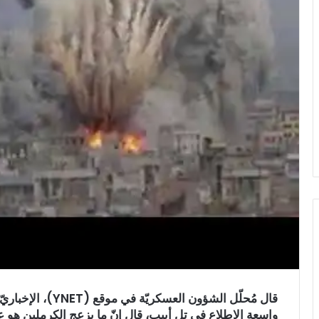
قال مُحلّل الشؤون ال
واسعة الاطلاع في تل أبيب، قال إنّ ما يزعج الكرملين هو