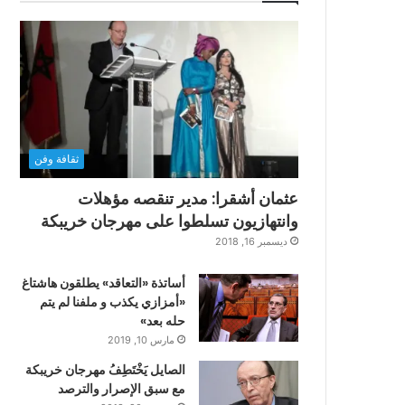
ثقافة وفن
عثمان أشقرا: مدير تنقصه مؤهلات
وانتهازيون تسلطوا على مهرجان خريبكة
ديسمبر 16, 2018
أساتذة «التعاقد» يطلقون هاشتاغ
«أمزازي يكذب و ملفنا لم يتم
حله بعد»
مارس 10, 2019
الصايل يَخْتَطِفُ مهرجان خريبكة
مع سبق الإصرار والترصد