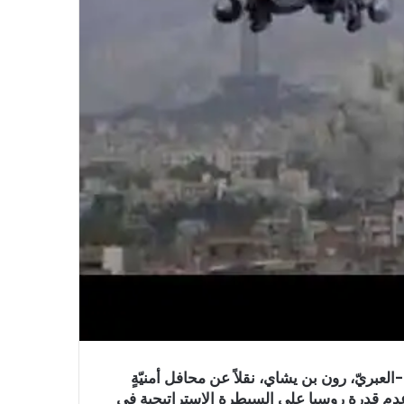
عسكريّة في موقع (YNET)، الإخباريّ-العبريّ، رون بن يشاي، نقلاً عن محافل أمنيّةٍ
 عدم قدرة روسيا على السيطرة الإستراتيجية في