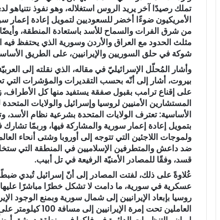
تملك رصيدًا آخر يريد الروس استغلاله، وهو نفوذ نتنياهو 
الأمريكيون ضوءًا أخضر للسعوديين لتمويل إعادة إعمار سور
من شرق الفرات والسماح للأسد باستعادة المنطقة، وأيضًا
مثلث الحدود مع العراق والأردن وسورية الذي يحتفظ فيه ال
شوكة في حلق السوريين والإيرانيين، على الطريق الأساس
وأشار المُحلّل الإسرائيليّ في مقاله، الذي نقلته إلى العر
بيروت، أشار إلى أنّه بحسب التقديرات والمؤشرات التي تجم
على إقناع ترامب بقبول صفقة يستفيد منها كل الأطراف، زاع
المستشارين الأمنيين لروسيا وإسرائيل والولايات المتحدة ل
الأساسية: تعترف الولايات المتحدة بشرعية نظام الأسد، 
بتمويل إعادة إعمار سورية والمشاركة فيها، وربمّا تشارك
ولموجات اللاجئين التي تتوجه إلى أوروبا وشتى أنحاء العا
ضد داعش والمتطرفين الإسلاميين في المنطقة التي ستخليه
قسد، وفقًا للمصادر الأمنيّة الرفيعة في تل أبيب.
عُلاوةً على ذلك، لفتت المصادر إلى أنّ إسرائيل تُبدي ضبط
عسكرية في سورية، ما دامت لا تشكل خطرًا مباشرًا عليها و
روسيا بإبعاد الإيرانيين إلى شمال سورية وبمنع الوجود الإي
العاملين تحت إمرة الإ