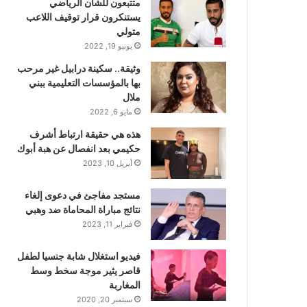
متتبعون للشأن الرياضي
يستنكرون قرار توقيف اللاعب
متولي
يونيو 19, 2022
وثيقة.. سكينة درابيل غير مرحب
بها بالمؤسسات التعليمية ببني
ملال
مايو 6, 2022
هذه هي حقيقة ارتباط أشرف
حكيمي بعد انفصال عن هبة أبوك
أبريل 10, 2023
مستجد مفاجئ في دعوى إلغاء
نتائج مباراة المحاماة ضد وهبي
فبراير 11, 2023
فيديو استغلال شابة جنسيا لطفل
قاصر يثير موجة سخط وسط
المغاربة
سبتمبر 20, 2020