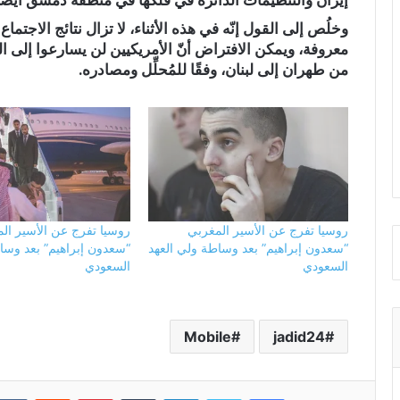
إيران والتنظيمات الدائرة في فلكها في منطقة دمشق أيضاً،
وخلُص إلى القول إنّه في هذه الأثناء، لا تزال نتائج الاجتماع 
معروفة، ويمكن الافتراض أنّ الأمريكيين لن يسارعوا إلى ال
من طهران إلى لبنان، وفقًا للمُحلِّل ومصادره.
روسيا تفرج عن الأسير المغربي
روسيا تفرج عن الأسير ال
“سعدون إبراهيم” بعد وساطة ولي العهد
“سعدون إبراهيم” بعد وسا
السعودي
السعودي
Mobile
jadid24
فيسبوك
تويتر
لينكدإن
بينتيريست