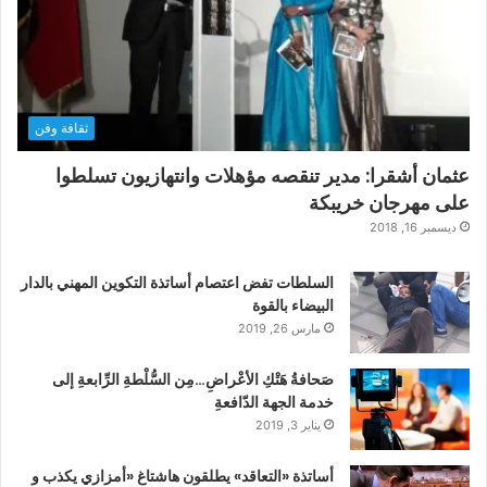
ثقافة وفن
عثمان أشقرا: مدير تنقصه مؤهلات وانتهازيون تسلطوا
على مهرجان خريبكة
ديسمبر 16, 2018
السلطات تفض اعتصام أساتذة التكوين المهني بالدار
البيضاء بالقوة
مارس 26, 2019
صَحافةُ هَتْكِ الأعْراضِ…مِن السُّلْطةِ الرِّابعةِ إلى
خدمة الجهة الدّافعةِ
يناير 3, 2019
أساتذة «التعاقد» يطلقون هاشتاغ «أمزازي يكذب و