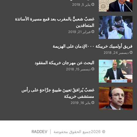
يناير 5, 2019
غضبٌ شعبيٌّ بالمغرب بعد قمع مسيرة الأساتذة
المتعاقدين
فبراير 21, 2019
فريق أولمبيك خريبكة ٠٠٠الإدمان على الهزيمة
ديسمبر 24, 2018
البحث عن مهرجان خريبكة المفقود
ديسمبر 15, 2018
غضبٌ يُرافقُ تعيينَ طبيبةٍ جرَّاحةٍ على رأس
مستشفى خريبكة
يناير 16, 2019
© 2026جميع الحقوق محفوضة |
RADDEV