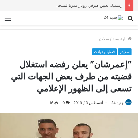
رسميا.. تعيين هيرفي رونار مدربا لمنتخب كوت ديفوار
بحث
الق
عن
الرئيسية
/
سلايدر
سلايدر
قضايا وحوادث
”إعمرشان” يعلن رفضه استغلال
قضيته من طرف بعض الجهات التي
تسعى إلى الظهور الإعلامي
جديد 24
أغسطس 13, 2019
0
16