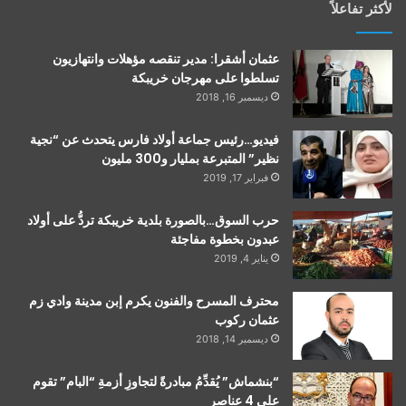
لأكثر تفاعلاً
عثمان أشقرا: مدير تنقصه مؤهلات وانتهازيون
تسلطوا على مهرجان خريبكة
ديسمبر 16, 2018
فيديو…رئيس جماعة أولاد فارس يتحدث عن “نجية
نظير” المتبرعة بمليار و300 مليون
فبراير 17, 2019
حرب السوق…بالصورة بلدية خريبكة تردُّ على أولاد
عبدون بخطوة مفاجئة
يناير 4, 2019
محترف المسرح والفنون يكرم إبن مدينة وادي زم
عثمان ركوب
ديسمبر 14, 2018
“بنشماش” يُقدِّمُ مبادرةً لتجاوزِ أزمةِ “البام” تقوم
على 4 عناصر