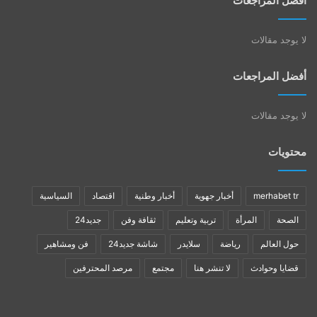
أفضل المراجعات
لا يوجد مقالات
أفضل المراجعات
لا يوجد مقالات
محتويات
merhabet tr
أخبار جهوية
أخبار وطنية
اقتصاد
السياسية
الصحة
المرأة
تربية وتعليم
ثقافة وفن
جديد24
حول العالم
رياضة
سلايدر
شاشة جديد24
فن ومشاهير
قضايا وحوادث
لا تنشر هنا
مجتمع
مرصد المحترفين