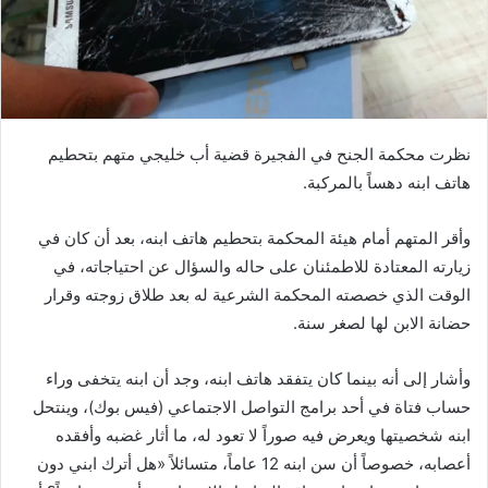
نظرت محكمة الجنح في الفجيرة قضية أب خليجي متهم بتحطيم
هاتف ابنه دهساً بالمركبة.
وأقر المتهم أمام هيئة المحكمة بتحطيم هاتف ابنه، بعد أن كان في
زيارته المعتادة للاطمئنان على حاله والسؤال عن احتياجاته، في
الوقت الذي خصصته المحكمة الشرعية له بعد طلاق زوجته وقرار
حضانة الابن لها لصغر سنة.
وأشار إلى أنه بينما كان يتفقد هاتف ابنه، وجد أن ابنه يتخفى وراء
حساب فتاة في أحد برامج التواصل الاجتماعي (فيس بوك)، وينتحل
ابنه شخصيتها ويعرض فيه صوراً لا تعود له، ما أثار غضبه وأفقده
أعصابه، خصوصاً أن سن ابنه 12 عاماً، متسائلاً «هل أترك ابني دون