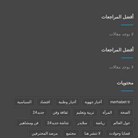
أفضل المراجعات
لا يوجد مقالات
أفضل المراجعات
لا يوجد مقالات
محتويات
merhabet tr
أخبار جهوية
أخبار وطنية
اقتصاد
السياسية
الصحة
المرأة
تربية وتعليم
ثقافة وفن
جديد24
حول العالم
رياضة
سلايدر
شاشة جديد24
فن ومشاهير
قضايا وحوادث
لا تنشر هنا
مجتمع
مرصد المحترفين