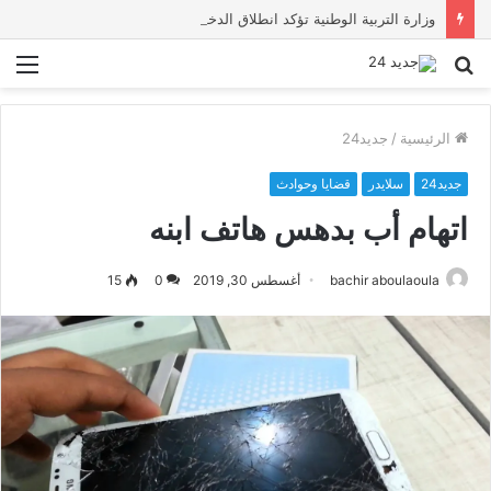
وزارة التربية الوطنية تؤكد انطلاق الدخول المدرسي 2026-2027 في موعده الرسمي
بحث
الق
عن
الرئيسية
/
جديد24
جديد24
سلايدر
قضايا وحوادث
اتهام أب بدهس هاتف ابنه
bachir aboulaoula
أغسطس 30, 2019
0
15