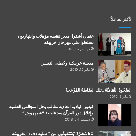
لأكثر تفاعلاً
عثمان أشقرا: مدير تنقصه مؤهلات وانتهازيون
تسلطوا على مهرجان خريبكة
ديسمبر 16, 2018
مدينـة خريبكـة وخُطـى التَغييـر
مايو 12, 2019
اَلصَّحْوَةُ الثَّقافيَّةُ…تلك السُّلطةُ المُزْعجةُ
يناير 3, 2019
فيديو | قيادية اتحادية تطالب بحل المجالس العلمية
وإغلاق دور القرآن بعد فاجعة “شمهروش”
ديسمبر 24, 2018
50 مُشرّدًا يَسْتَفيدُون من “عملية دفء” بخريبكة