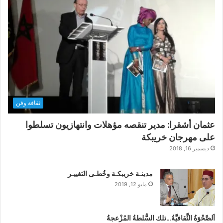
ثقافة وفن
عثمان أشقرا: مدير تنقصه مؤهلات وانتهازيون تسلطوا
على مهرجان خريبكة
ديسمبر 16, 2018
مدينـة خريبكـة وخُطـى التَغييـر
مايو 12, 2019
اَلصَّحْوَةُ الثَّقافيَّةُ…تلك السُّلطةُ المُزْعجةُ