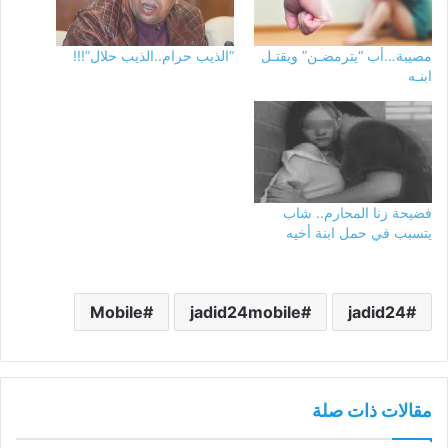
مصيبة…أب “يترمضـن” ويقتـل
“الذيب حرام..الذيب حلال”!!!
ابنـه
فضيحة زنا المحارم.. شاب
يتسبب في حمل ابنة أخيه
Mobile
jadid24mobile
jadid24
مقالات ذات صلة