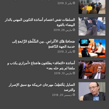
يناير 5, 2019
السلطات تفض اعتصام أساتذة التكوين المهني بالدار
البيضاء بالقوة
مارس 26, 2019
صَحافةُ هَتْكِ الأعْراضِ…مِن السُّلْطةِ الرِّابعةِ إلى
خدمة الجهة الدّافعةِ
يناير 3, 2019
أساتذة «التعاقد» يطلقون هاشتاغ «أمزازي يكذب و
ملفنا لم يتم حله بعد»
مارس 10, 2019
الصايل يَخْتَطِفُ مهرجان خريبكة مع سبق الإصرار
والترصد
ديسمبر 20, 2018