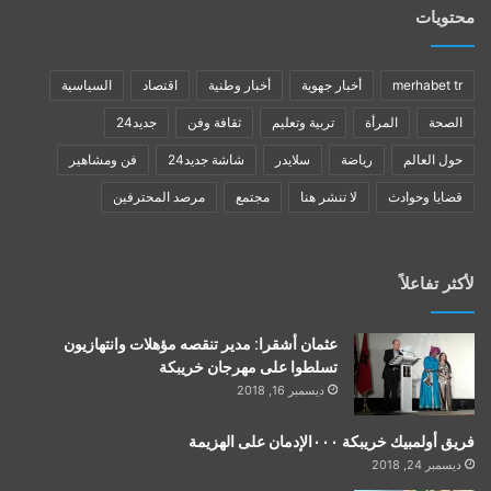
محتويات
merhabet tr
أخبار جهوية
أخبار وطنية
اقتصاد
السياسية
الصحة
المرأة
تربية وتعليم
ثقافة وفن
جديد24
حول العالم
رياضة
سلايدر
شاشة جديد24
فن ومشاهير
قضايا وحوادث
لا تنشر هنا
مجتمع
مرصد المحترفين
لأكثر تفاعلاً
عثمان أشقرا: مدير تنقصه مؤهلات وانتهازيون
تسلطوا على مهرجان خريبكة
ديسمبر 16, 2018
فريق أولمبيك خريبكة ٠٠٠الإدمان على الهزيمة
ديسمبر 24, 2018