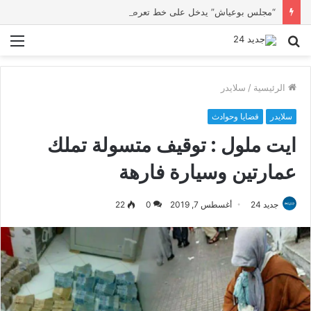
“مجلس بوعياش” يدخل على خط تعرض شاب لتهديد من فرد القوات العمومية
بحث
الق
عن
الرئيسية
/
سلايدر
سلايدر
قضايا وحوادث
ايت ملول : توقيف متسولة تملك
عمارتين وسيارة فارهة
جديد 24
أغسطس 7, 2019
0
22