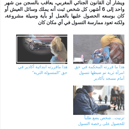
ويشار أن القانون الجنائي المغربي، يعاقب بالسجن من شهر
واحد إلى 6 أشهر، كل شخص ثبت أنه يملك وسائل العيش أو
كان بوسعه الحصول عليها بالعمل أو بأية وسيلة مشروعة،
ولكنه تعود ممارسة التسول في أي مكان كان
هذا ما قررته المحكمة في حق
هذا ماقررته ابتدائية أكادير في
امرأة ثرية تم ضبطها تتسول
حق “المتسولة الثرية”
أمام مسجد بأكادير
تزنيت.. شخص يضع طلباً
للحصول على رخصة التسول