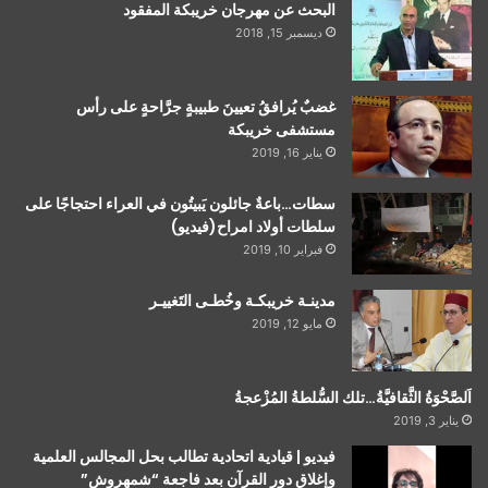
البحث عن مهرجان خريبكة المفقود
ديسمبر 15, 2018
غضبٌ يُرافقُ تعيينَ طبيبةٍ جرَّاحةٍ على رأس
مستشفى خريبكة
يناير 16, 2019
سطات…باعةٌ جائلون يَبيتُون في العراء احتجاجًا على
سلطات أولاد امراح(فيديو)
فبراير 10, 2019
مدينـة خريبكـة وخُطـى التَغييـر
مايو 12, 2019
اَلصَّحْوَةُ الثَّقافيَّةُ…تلك السُّلطةُ المُزْعجةُ
يناير 3, 2019
فيديو | قيادية اتحادية تطالب بحل المجالس العلمية
وإغلاق دور القرآن بعد فاجعة “شمهروش”