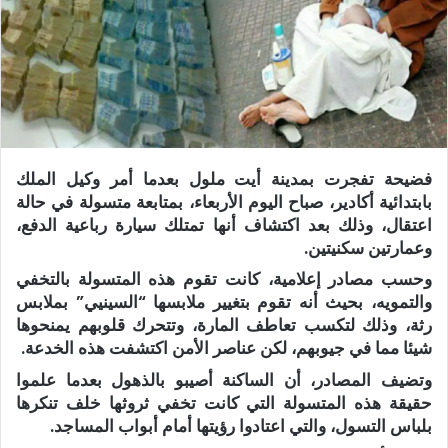
فضيحة تفجرت بمدينة أيت ملول بعدما أمر وكيل الملك
بابتدائية أكادير، صباح اليوم الأربعاء، بمتابعة متسولة في حالة
اعتقال، وذلك بعد اكتشاف أنها تمتلك سيارة رباعية الدفع،
وعمارتين سكنيتين.
وحسب مصادر إعلامية، كانت تقوم هذه المتسولة بالتخفي
والتمويه، بحيث أنه تقوم بتغيير ملابسها “السينيي” بملابس
رثة، وذلك لتكسب تعاطف المارة، وتتحرك قلوبهم يمنحوها
شيئا مما في جيوبهم، لكن عناصر الأمن اكتشفت هذه الخدعة.
وتضيف المصادر، أن الساكنة أصيبو بالذهول بعدما علموا
حقيقة هذه المتسولة التي كانت تخفي ثروثها خلف تنكرها
بلباس التسول، والتي اعتادوا رؤيتها أمام أبواب المساجد.