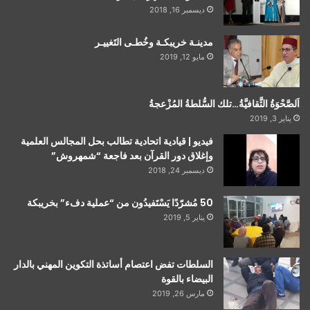
ديسمبر 16, 2018
مدينـة خريبكـة وخُطـى التَغييـر
مايو 12, 2019
اَلصَّحْوَةُ الثَّقافيَّةُ…تلك السُّلطةُ المُزْعجةُ
يناير 3, 2019
فيديو | قيادية اتحادية تطالب بحل المجالس العلمية
وإغلاق دور القرآن بعد فاجعة “شمهروش”
ديسمبر 24, 2018
50 مُشرّدًا يَسْتَفيدُون من “عملية دفء” بخريبكة
يناير 5, 2019
السلطات تفض اعتصام أساتذة التكوين المهني بالدار
البيضاء بالقوة
مارس 26, 2019