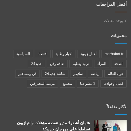
أفضل المراجعات
لا يوجد مقالات
محتويات
merhabet tr
أخبار جهوية
أخبار وطنية
اقتصاد
السياسية
الصحة
المرأة
تربية وتعليم
ثقافة وفن
جديد24
حول العالم
رياضة
سلايدر
شاشة جديد24
فن ومشاهير
قضايا وحوادث
لا تنشر هنا
مجتمع
مرصد المحترفين
لأكثر تفاعلاً
عثمان أشقرا: مدير تنقصه مؤهلات وانتهازيون
تسلطوا على مهرجان خريبكة