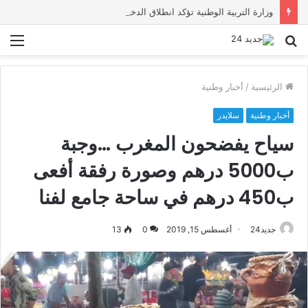
وزارة التربية الوطنية تؤكد انطلاق الدخول المدرسي 2026-2027 في موعده الرسمي
بحث
الق
عن
الرئيسية
/
أخبار وطنية
أخبار وطنية
سلايدر
سياح يفضحون المغرب …وجبة
ب5000 درهم وصورة رفقة أفعى
ب450 درهم في ساحة جامع لفنا
جديد24
أغسطس 15, 2019
0
13