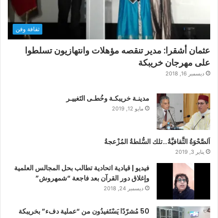
ثقافة وفن
عثمان أشقرا: مدير تنقصه مؤهلات وانتهازيون تسلطوا
على مهرجان خريبكة
ديسمبر 16, 2018
مدينـة خريبكـة وخُطـى التَغييـر
مايو 12, 2019
اَلصَّحْوَةُ الثَّقافيَّةُ…تلك السُّلطةُ المُزْعجةُ
يناير 3, 2019
فيديو | قيادية اتحادية تطالب بحل المجالس العلمية
وإغلاق دور القرآن بعد فاجعة “شمهروش”
ديسمبر 24, 2018
50 مُشرّدًا يَسْتَفيدُون من “عملية دفء” بخريبكة