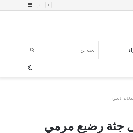
إضافة
عمود
جانبي
بحث
أة
عن
الوضع
المظلم
ايات بالعيون
ى جثة رضيع مرمي