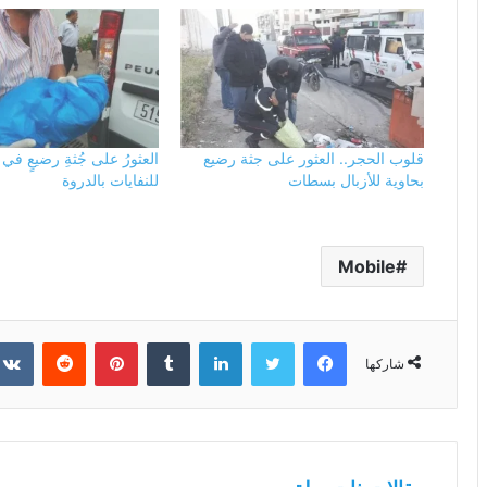
قلوب الحجر.. العثور على جثة رضيع
العثورُ على جُثةِ رضيعٍ في
بحاوية للأزبال بسطات
للنفايات بالدروة
Mobile
فيسبوك
تويتر
لينكدإن
بينتيريست
شاركها