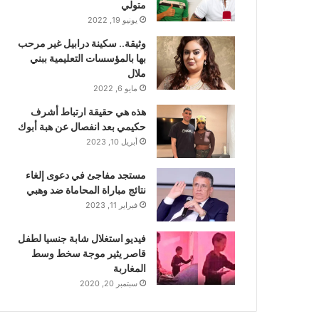
متولي
يونيو 19, 2022
وثيقة.. سكينة درابيل غير مرحب
بها بالمؤسسات التعليمية ببني
ملال
مايو 6, 2022
هذه هي حقيقة ارتباط أشرف
حكيمي بعد انفصال عن هبة أبوك
أبريل 10, 2023
مستجد مفاجئ في دعوى إلغاء
نتائج مباراة المحاماة ضد وهبي
فبراير 11, 2023
فيديو استغلال شابة جنسيا لطفل
قاصر يثير موجة سخط وسط
المغاربة
سبتمبر 20, 2020