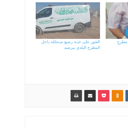
 مطرحٍ
العثور على جثـة رضيع متـحللة داخل
المطرح البلدي ببرشيد
بوكيت
Odnoklassniki
مشاركة عبر البريد
طباعة