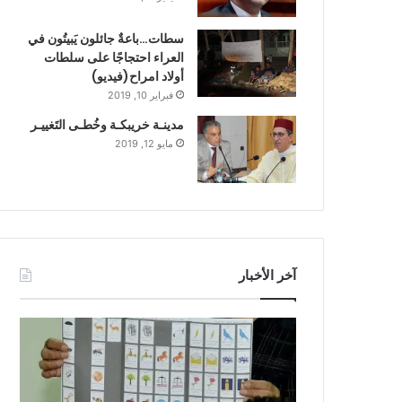
سطات…باعةٌ جائلون يَبيتُون في
العراء احتجاجًا على سلطات
أولاد امراح(فيديو)
فبراير 10, 2019
مدينـة خريبكـة وخُطـى التَغييـر
مايو 12, 2019
آخر الأخبار