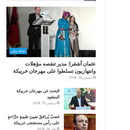
ثقافة وفن
عثمان أشقرا: مدير تنقصه مؤهلات
وانتهازيون تسلطوا على مهرجان خريبكة
ديسمبر 16, 2018
البحث عن مهرجان خريبكة
المفقود
ديسمبر 15, 2018
غضبٌ يُرافقُ تعيينَ طبيبةٍ جرَّاحةٍ
على رأس مستشفى خريبكة
يناير 16, 2019