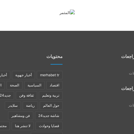
اجعات
محتويات
لات
merhabet tr
أخبار جهوية
أخبار
اقتصاد
السياسية
الصحة
ا
اجعات
تربية وتعليم
ثقافة وفن
جديد24
لات
حول العالم
رياضة
سلايدر
شاشة جديد24
فن ومشاهير
قضايا وحوادث
لا تنشر هنا
مجتم