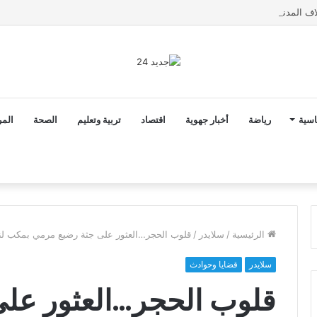
اسية
رياضة
أخبار جهوية
اقتصاد
تربية وتعليم
الصحة
المر
الرئيسية
/
سلايدر
/
قلوب الحجر…العثور على جثة رضيع مرمي بمكب لنف
سلايدر
قضايا وحوادث
قلوب الحجر…العثور عل