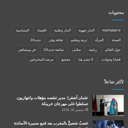
محتويات
merhabet tr
أخبار جهوية
أخبار وطنية
اقتصاد
السياسية
الصحة
المرأة
تربية وتعليم
ثقافة وفن
جديد24
حول العالم
رياضة
سلايدر
شاشة جديد24
فن ومشاهير
قضايا وحوادث
لا تنشر هنا
مجتمع
مرصد المحترفين
لأكثر تفاعلاً
عثمان أشقرا: مدير تنقصه مؤهلات وانتهازيون
تسلطوا على مهرجان خريبكة
ديسمبر 16, 2018
غضبٌ شعبيٌّ بالمغرب بعد قمع مسيرة الأساتذة