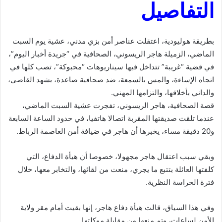
التفاصيل
بطريقة هوليو
دية، اعتقلت عناصر أمن بزي مدني، عشية يوم السبت
الماضي، الزميلة هاجر الريسوني، الصحافية في “جريدة أخبار اليوم”،
في قضية “غريبة” تتداخل فيها سيناريوهات “محبوكة”، تصب كلها في
اتجاه الإساءة، والمس بالسمعة، ضد صحافية صاعدة، يشهد القاصي،
والداني بأخلاقها، والتزامها المهني.
قصة الصحافية، هاجر الريسوني، تفجرت عشية السبت الماضي،
عندما تلقت صديقتها المقربة اتصالا هاتفيا، في حدود الساعة السابعة
و20 دقيقة مساء، يخبرها أن هاجر في ضيافة أمن العاصمة الرباط.
وبقي سبب اعتقال هاجر مجهولا، خصوصا أن هيأة الدفاع، التي
كلفتها العائلة بتتبع ما يجري، منعت من لقائها، والتخابر معها، خلال
فترة الحراسة النظرية.
وفي هذا السياق، قالت هيأة دفاع هاجر، إنها بقيت أمام مقر ولاية
الأمن لساعات، وتم منعها من مقابلة موكلتها.