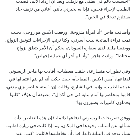
“أحسست بألم في بطني مع نزيف.. وبعد أن ازداد الألم، قصدت
الطبيب لإجراء فحص، فإذا به يخبرني بأنني أعاني من نزيف حاد
يستلزم تدخلا في الحين”.
وأضافت هاجر: “أنا امرأة متزوجة.. ورفعت الآمين هو زوجي، بحيث
تمت قراءة الفاتحة ببيت أسرتي، وكنا نرتب الإجراءات لتوثيق الزواج،
ووضعنا ملفنا لدى سفارة السودان، بحكم أن الأمر يتعلق بزواج
مختلط”. وزادت هاجر: “وأنا لم أجر أي عملية إجهاض”.
وفي تطورات متسارعة، خلقت معطيات، أفادت بها هاجر الريسوني
لدفاعها، أمس الاثنين، المفاجأة، حيث حكت أنه لم يتم اعتقالها في
عيادة الطبيب، وإنما في الشارع، وقالت إن: “ستة عناصر بزي مدني،
قاموا بمحاصرتها أمام بناية في حي أكدال”، مضيفة أن هؤلاء “كانوا
يحملون كاميرات يصورون بها”.
ووفق تصريحات الريسوني لدفاعها دائما، فإن هذه العناصر بدأت
تسألها عن أسباب وجودها في المكان، وما إذا كانت في زيارة لطبيب
نساء يوجد في البناية ذاتها، قبل أن يخاطبوها قائلين: “كنتي عند