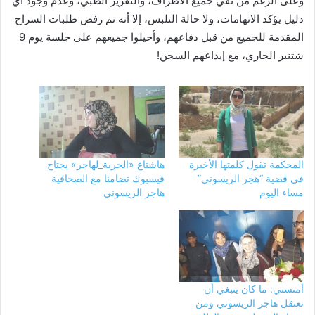
وعلى الرغم من نفي جميع الأطراف، والتقرير الطبي، وعدم وجود أي
دليل يؤكد الاتهامات، ولا حالة التلبس، إلا أنه تم رفض طلبات السراح
المقدمة للجميع من قبل دفاعهم، وأحيلوا جميعهم على جلسة يوم 9
شتنبر الجاري، مع إيداعهم السجن!
المحكمة تقول كلمتها الأخيرة
هاشتاغ «الحرية_لهاجر» يجتاح
في قضية “هجر الريسوني”
فيسبوك تضامنا مع الصحافية
مساء اليوم
هاجر الريسوني
أمنستي: ما كان ينبغي أن
تعتقل هاجر الريسوني ومن