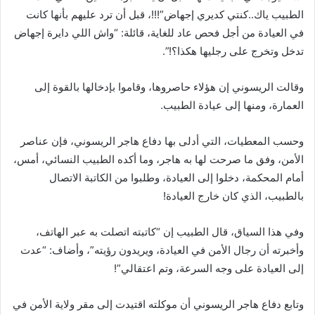
الطبيب ياك..كنتي كديري إجهاض”!!!، قبل أن ترد عليهم بأنها كانت
في العيادة من أجل فحص عاد للغاية، قائلة: “واش اللي دايرة إجهاض
تدخل وتخرج على رجليها هكذا؟!”.
وقالت الريسوني إن هؤلاء حاصروها، وقاموا بإدخالها بالقوة إلى
العمارة، ومنها إلى عيادة الطبيب.
وحسب المعطيات، التي أدلى بها دفاع هاجر الريسوني، فإن عناصر
الأمن، وفق ما صرحت لها به هاجر، وما أكده الطبيب النسائي، أمس،
أمام المحكمة، دخلوا إلى العيادة، وطلبوا من الكاتبة الاتصال
بالطبيب، الذي كان خارج العيادة!
وفي هذا السياق، قال الطبيب إن “كاتبته اتصلت به عبر الهاتف،
وأخبرته أن رجال الأمن في العيادة، ويريدون رؤيته”، وأضاف: “عدت
إلى العيادة على وجه السرعة، وتم اعتقالي”!
وتابع دفاع هاجر الريسوني أن موكلته اقتيدت إلى مقر ولاية الأمن في