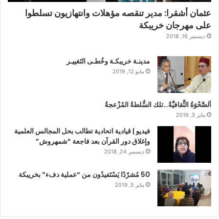
عثمان أشقرا: مدير تنقصه مؤهلات وانتهازيون تسلطوا
على مهرجان خريبكة
ديسمبر 16, 2018
مدينـة خريبكـة وخُطـى التَغييـر
مايو 12, 2019
اَلصَّحْوَةُ الثَّقافيَّةُ…تلك السُّلطةُ المُزْعجةُ
يناير 3, 2019
فيديو | قيادية اتحادية تطالب بحل المجالس العلمية
وإغلاق دور القرآن بعد فاجعة “شمهروش”
ديسمبر 24, 2018
50 مُشرّدًا يَسْتَفيدُون من “عملية دفء” بخريبكة
يناير 5, 2019