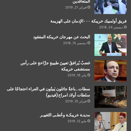
المتعاقدين
فبراير 21, 2019
فريق أولمبيك خريبكة ٠٠٠الإدمان على الهزيمة
ديسمبر 24, 2018
البحث عن مهرجان خريبكة المفقود
ديسمبر 15, 2018
غضبٌ يُرافقُ تعيينَ طبيبةٍ جرَّاحةٍ على رأس
مستشفى خريبكة
يناير 16, 2019
سطات…باعةٌ جائلون يَبيتُون في العراء احتجاجًا على
سلطات أولاد امراح(فيديو)
فبراير 10, 2019
مدينـة خريبكـة وخُطـى التَغييـر
مايو 12, 2019