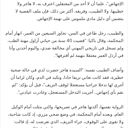
الإجهاض”، علما أن لا أحد من المعتقلين اعترف به، لا هاجر ولا
خطيبها، ولا الطبيب، وفريقه. أكثر من ذلك، فإن ملف القضية لا
يتضمن أي دليل مادي ملموس على تهمة الإجهاض.
والطبيب، رجل طاعن في السن، تجاوز السبعين من العمر، انهار أمام
المحكمة، وقال باكيا: “قضيت 40 سنة من حياتي أزاول مهنة الطب،
ولم تسجل في تاريخي المهني أي مخالفة ضدي، واليوم أجدني وأنا
في أرذل العمر معتقلا بتهمة لم أقترفها”.
وأضاف الطبيب نفسه: “السيدة هاجر حضرت لدي في حالة صحية
خطيرة، فقد كانت تعاني نزيفا حادا، وتكبد في الدم، وكان لزاما أن
أجري لها تدخلا جراحيا مستعجلا لوقف النزيف”، قبل أن يؤكد: “لم
نقم بأي إجهاض.. أجريت التدخل المستعجل، وغادرت عيادتي”.
الرواية نفسها، أكدتها هاجر في تصريحها، والتي مثلت أمام الوكيل
العام، وبعده أمام المحكمة، في وضع صحي مزري، إذ كانت شاحبة،
ولا تقوى على الوقوف، جراء النزيف، الذي تعرضت له، إذ قالت: