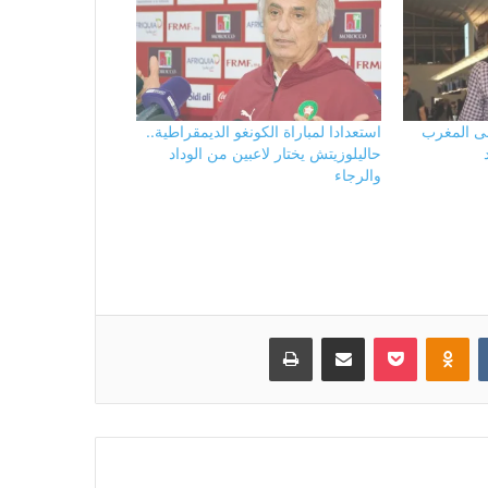
لى المغرب
استعدادا لمباراة الكونغو الديمقراطية..
حاليلوزيتش يختار لاعبين من الوداد
والرجاء
بوكيت
Odnoklassniki
مشاركة عبر البريد
طباعة