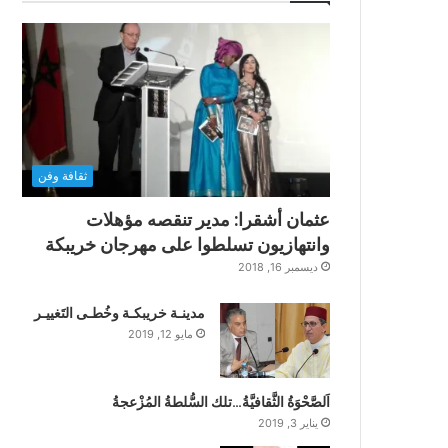
ثقافة وفن
عثمان أشقرا: مدير تنقصه مؤهلات
وانتهازيون تسلطوا على مهرجان خريبكة
ديسمبر 16, 2018
مدينـة خريبكـة وخُطـى التَغييـر
مايو 12, 2019
اَلصَّحْوَةُ الثَّقافيَّةُ…تلك السُّلطةُ المُزْعجةُ
يناير 3, 2019