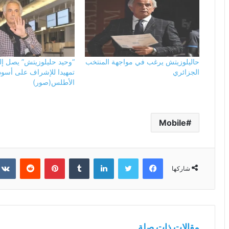
حاليلوزيتش يرغب في مواجهة المنتخب
“وحيد حليلوزيتش” يصل إ
الجزائري
تمهيدا للإشراف على أسود
الأطلس(صور)
Mobile
فيسبوك
تويتر
لينكدإن
بينتيريست
شاركها
مقالات ذات صلة