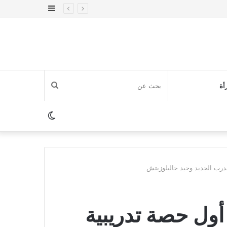
إضافة
عمود
جانبي
بحث
أة
عن
الوضع
المظلم
درب الجديد وحيد حاليلوزيتش
أول حصة تدريبية