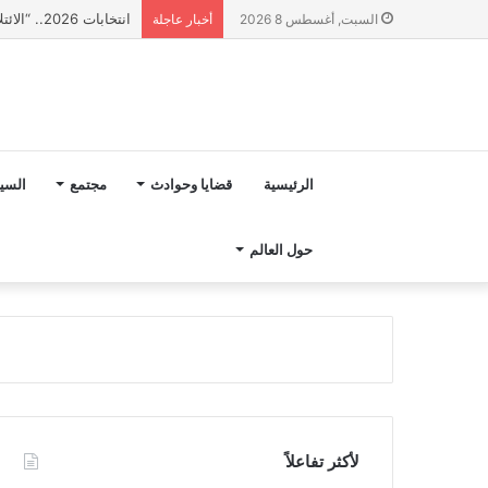
انتخابات 2026.. “الائتلاف المدني من أجل الجبل” يرفع عشرة مطالب أمام الأحزاب لإنصاف المناطق الجبلية
السبت, أغسطس 8 2026
أخبار عاجلة
الرئيسية
قضايا وحوادث
مجتمع
السي
حول العالم
لأكثر تفاعلاً