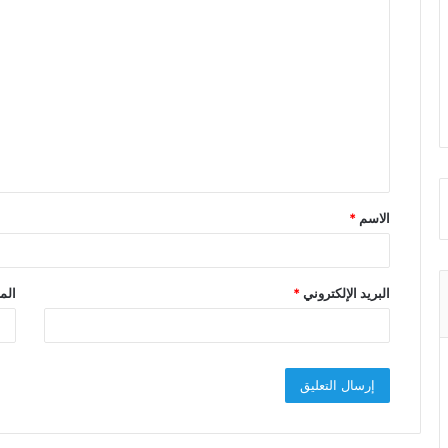
ا
ل
ت
ع
ل
ي
ق
الاسم
*
*
البريد الإلكتروني
*
الم