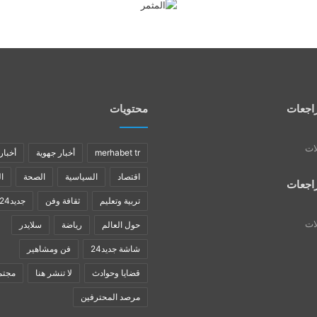
اجعات
محتويات
لات
merhabet tr
أخبار جهوية
أخبار
اقتصاد
السياسية
الصحة
ا
اجعات
تربية وتعليم
ثقافة وفن
جديد24
لات
حول العالم
رياضة
سلايدر
شاشة جديد24
فن ومشاهير
قضايا وحوادث
لا تنشر هنا
مجتم
مرصد المحترفين