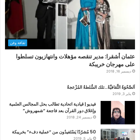
ثقافة وفن
عثمان أشقرا: مدير تنقصه مؤهلات وانتهازيون تسلطوا
على مهرجان خريبكة
ديسمبر 16, 2018
اَلصَّحْوَةُ الثَّقافيَّةُ…تلك السُّلطةُ المُزْعجةُ
يناير 3, 2019
فيديو | قيادية اتحادية تطالب بحل المجالس العلمية
وإغلاق دور القرآن بعد فاجعة “شمهروش”
ديسمبر 24, 2018
50 مُشرّدًا يَسْتَفيدُون من “عملية دفء” بخريبكة
يناير 5, 2019