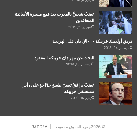
غضبٌ شعبيٌّ بالمغرب بعد قمع مسيرة الأساتذة
المتعاقدين
فبراير 21, 2019
فريق أولمبيك خريبكة ٠٠٠الإدمان على الهزيمة
ديسمبر 24, 2018
البحث عن مهرجان خريبكة المفقود
ديسمبر 15, 2018
غضبٌ يُرافقُ تعيينَ طبيبةٍ جرَّاحةٍ على رأس
مستشفى خريبكة
يناير 16, 2019
© 2026جميع الحقوق محفوضة |
RADDEV