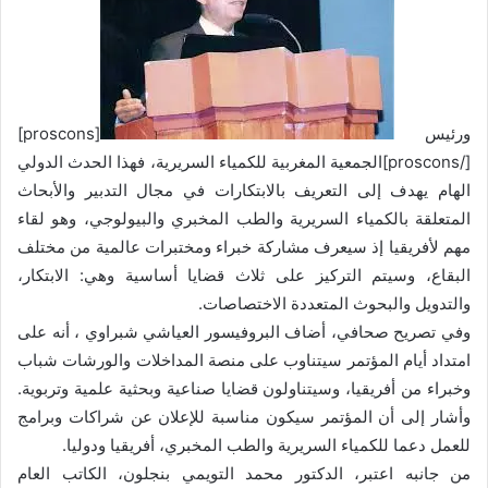
ورئيس
[proscons]
[/proscons]الجمعية المغربية للكمياء السريرية، فهذا الحدث الدولي
الهام يهدف إلى التعريف بالابتكارات في مجال التدبير والأبحاث
المتعلقة بالكمياء السريرية والطب المخبري والبيولوجي، وهو لقاء
مهم لأفريقيا إذ سيعرف مشاركة خبراء ومختبرات عالمية من مختلف
البقاع، وسيتم التركيز على ثلاث قضايا أساسية وهي: الابتكار،
والتدويل والبحوث المتعددة الاختصاصات.
وفي تصريح صحافي، أضاف البروفيسور العياشي شبراوي ، أنه على
امتداد أيام المؤتمر سيتناوب على منصة المداخلات والورشات شباب
وخبراء من أفريقيا، وسيتناولون قضايا صناعية وبحثية علمية وتربوية.
وأشار إلى أن المؤتمر سيكون مناسبة للإعلان عن شراكات وبرامج
للعمل دعما للكمياء السريرية والطب المخبري، أفريقيا ودوليا.
من جانبه اعتبر، الدكتور محمد التويمي بنجلون، الكاتب العام