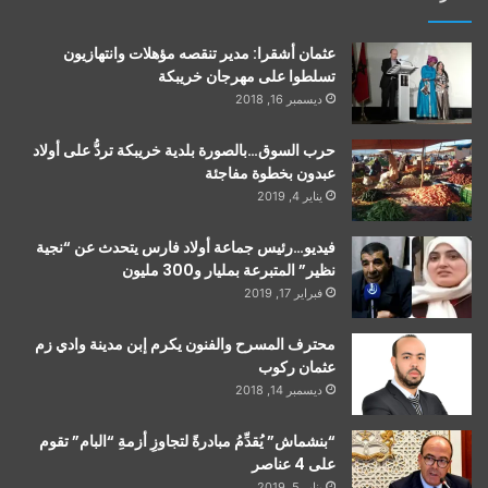
عثمان أشقرا: مدير تنقصه مؤهلات وانتهازيون
تسلطوا على مهرجان خريبكة
ديسمبر 16, 2018
حرب السوق…بالصورة بلدية خريبكة تردُّ على أولاد
عبدون بخطوة مفاجئة
يناير 4, 2019
فيديو…رئيس جماعة أولاد فارس يتحدث عن “نجية
نظير” المتبرعة بمليار و300 مليون
فبراير 17, 2019
محترف المسرح والفنون يكرم إبن مدينة وادي زم
عثمان ركوب
ديسمبر 14, 2018
“بنشماش” يُقدِّمُ مبادرةً لتجاوزِ أزمةِ “البام” تقوم
على 4 عناصر
يناير 5, 2019