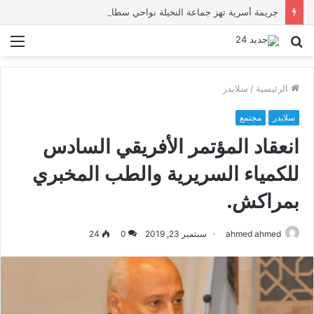
جريمة أسرية تهز جماعة النخيلة نواحي سطات.. وفاة الأب والجدة وتوقيف المشتبه فيه
بحث
الق
عن
الرئيسية
/
سلايدر
سلايدر
مجتمع
انعقاد المؤتمر الأفريقي السادس
للكمياء السريرية والطب المخبري
بمراكش.
ahmed ahmed
سبتمبر 23, 2019
0
24