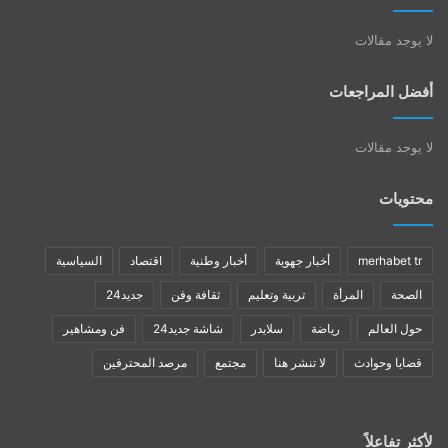
لا يوجد مقالات
أفضل المراجعات
لا يوجد مقالات
محتويات
merhabet tr
أخبار جهوية
أخبار وطنية
اقتصاد
السياسية
الصحة
المرأة
تربية وتعليم
ثقافة وفن
جديد24
حول العالم
رياضة
سلايدر
شاشة جديد24
فن ومشاهير
قضايا وحوادث
لا تنشر هنا
مجتمع
مرصد المحترفين
لأكثر تفاعلاً