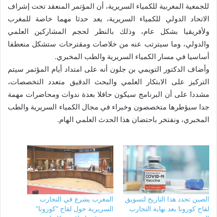
للجمعية المغربية للكمياء السريرية، أن المؤتمر المنعقد تحت إشراف
الاتحاد الدولي للكمياء السريرية، يعد حدثا مهما خاصة للمغرب
ولأفريقيا بشكل عام، وذلك بالنظر لحجم المشاركين العلمي
والدولي، وما سيترتب عنه من خلاصات ومقترحات ستشكل منعطفا
أساسيا في مسار الكمياء السريرية والطب المخبري.
وأضاف الدكتور التويمي بن جلون أنه على امتداد أيام المؤتمر سيتم
التركيز على الابتكار العلمي والبحث الدقيق متعدد التخصصات،
مشددا على أن البرنامج سيكون حافلا بعدة ندوات ومحاضرات مهمة
جدا سيؤطرها متخصصون وخبراء في مجال الكمياء السريرية والطب
المخبري، ونفتخر باحتضان هذا الحدث العلمي الهام.
الصين تحدد هذا التاريخ لتسويق
المغرب يشرع في التجارب
لقاح كورونا بعد نهاية التجارب
السريرية حول لقاح “كورونا”