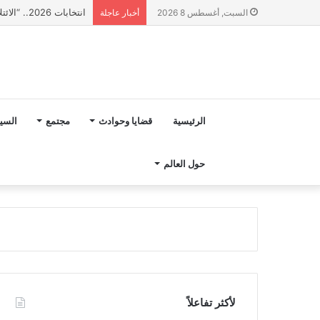
انتخابات 2026.. “الائتلاف المدني من أجل الجبل” يرفع عشرة مطالب أمام الأحزاب لإنصاف المناطق الجبلية
السبت, أغسطس 8 2026
أخبار عاجلة
الرئيسية
قضايا وحوادث
مجتمع
السي
حول العالم
لأكثر تفاعلاً