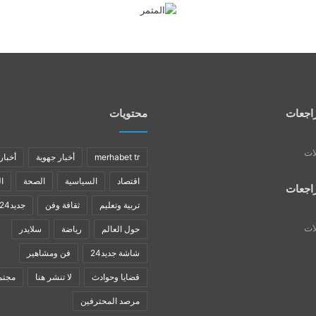
اجعات
محتويات
لات
merhabet tr
أخبار جهوية
أخبار
اقتصاد
السياسية
الصحة
ا
اجعات
تربية وتعليم
ثقافة وفن
جديد24
لات
حول العالم
رياضة
سلايدر
شاشة جديد24
فن ومشاهير
قضايا وحوادث
لا تنشر هنا
مجتم
مرصد المحترفين