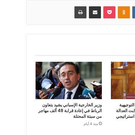
بوكيت
Odnoklassniki
مشاركة عبر البريد
طباعة
لتوجيهية
وزير الخارجية الإسباني يشيد بتعاون
 2027 أن ثوابت العدالة
الرباط في إعادة قرابة 48 ألف مهاجر
 استراتيجي
من سبتة المحتلة
منذ 4 أيام