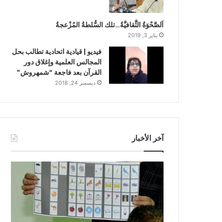
اَلصَّحْوَةُ الثَّقافيَّةُ…تلك السُّلطةُ المُزْعجةُ
يناير 3, 2019
فيديو | قيادية اتحادية تطالب بحل
المجالس العلمية وإغلاق دور
القرآن بعد فاجعة “شمهروش”
ديسمبر 24, 2018
آخر الأخبار