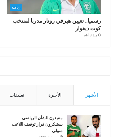
رياضة
رسميا.. تعيين هيرفي رونار مدربا لمنتخب
كوت ديفوار
منذ 3 أيام
الأشهر
الأخيرة
تعليقات
متتبعون للشأن الرياضي
يستنكرون قرار توقيف اللاعب
متولي
يونيو 19, 2022