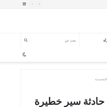
إضافة
عمود
جانبي
بحث
أة
عن
الوضع
المظلم
لمحمدية
حادثة سير خطيرة