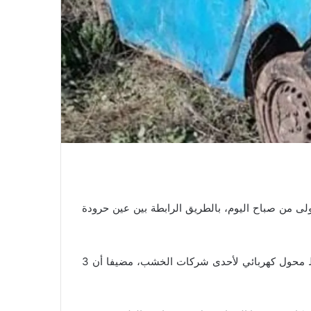
ى من صباح اليوم، بالطريق الرابطة بين عين حرودة
مصدر محلي أورد أن الحادث وقع جراء اصطدام سيارة مع حائط محول كهربائي لأحدى شركات الخشب، مضيفا أن 3