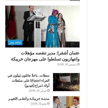
ثقافة وفن
عثمان أشقرا: مدير تنقصه مؤهلات
وانتهازيون تسلطوا على مهرجان خريبكة
ديسمبر 16, 2018
سطات…باعةٌ جائلون يَبيتُون في
العراء احتجاجًا على سلطات
أولاد امراح(فيديو)
فبراير 10, 2019
مدينـة خريبكـة وخُطـى التَغييـر
مايو 12, 2019