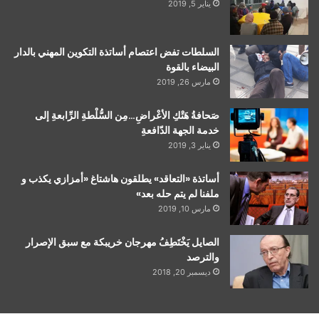
يناير 5, 2019
السلطات تفض اعتصام أساتذة التكوين المهني بالدار
البيضاء بالقوة
مارس 26, 2019
صَحافةُ هَتْكِ الأعْراضِ…مِن السُّلْطةِ الرِّابعةِ إلى
خدمة الجهة الدّافعةِ
يناير 3, 2019
أساتذة «التعاقد» يطلقون هاشتاغ «أمزازي يكذب و
ملفنا لم يتم حله بعد»
مارس 10, 2019
الصايل يَخْتَطِفُ مهرجان خريبكة مع سبق الإصرار
والترصد
ديسمبر 20, 2018