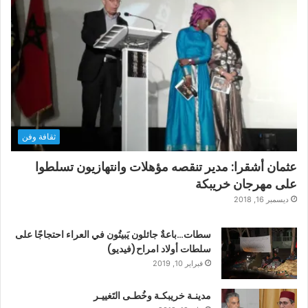
ثقافة وفن
عثمان أشقرا: مدير تنقصه مؤهلات وانتهازيون تسلطوا
على مهرجان خريبكة
ديسمبر 16, 2018
سطات…باعةٌ جائلون يَبيتُون في العراء احتجاجًا على
سلطات أولاد امراح(فيديو)
فبراير 10, 2019
مدينـة خريبكـة وخُطـى التَغييـر