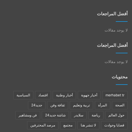
أفضل المراجعات
لا يوجد مقالات
أفضل المراجعات
لا يوجد مقالات
محتويات
merhabet tr
أخبار جهوية
أخبار وطنية
اقتصاد
السياسية
الصحة
المرأة
تربية وتعليم
ثقافة وفن
جديد24
حول العالم
رياضة
سلايدر
شاشة جديد24
فن ومشاهير
قضايا وحوادث
لا تنشر هنا
مجتمع
مرصد المحترفين