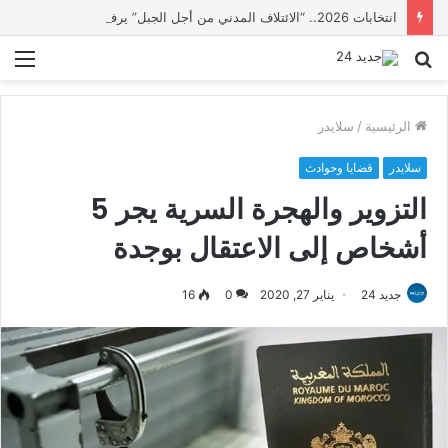
انتخابات 2026.. “الائتلاف المدني من أجل الجبل” يرفع عشرة مطالب أمام الأحزاب لإنصاف المناطق الجبلية
بحث
الق
عن
الرئيسية
/
سلايدر
سلايدر
قضايا وحوادث
التزوير والهجرة السرية يجر 5
أشخاص إلى الاعتقال بوجدة
جديد 24
يناير 27, 2020
0
16