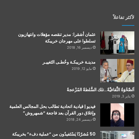
لأكثر تفاعلاً
عثمان أشقرا: مدير تنقصه مؤهلات وانتهازيون
تسلطوا على مهرجان خريبكة
ديسمبر 16, 2018
مدينـة خريبكـة وخُطـى التَغييـر
مايو 12, 2019
اَلصَّحْوَةُ الثَّقافيَّةُ…تلك السُّلطةُ المُزْعجةُ
يناير 3, 2019
فيديو | قيادية اتحادية تطالب بحل المجالس العلمية
وإغلاق دور القرآن بعد فاجعة “شمهروش”
ديسمبر 24, 2018
50 مُشرّدًا يَسْتَفيدُون من “عملية دفء” بخريبكة