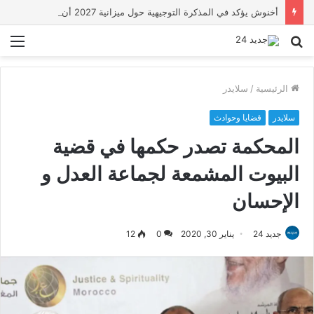
أخنوش يؤكد في المذكرة التوجيهية حول ميزانية 2027 أن ثوابت العدالة الاجتماعية والمجالية خيار استراتيجي للبلاد
بحث
الق
عن
الرئيسية
/
سلايدر
سلايدر
قضايا وحوادث
المحكمة تصدر حكمها في قضية
البيوت المشمعة لجماعة العدل و
الإحسان
جديد 24
يناير 30, 2020
0
12