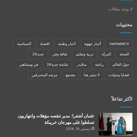
لا يوجد مقالات
محتويات
merhabet tr
أخبار جهوية
أخبار وطنية
اقتصاد
السياسية
الصحة
المرأة
تربية وتعليم
ثقافة وفن
جديد24
حول العالم
رياضة
سلايدر
شاشة جديد24
فن ومشاهير
قضايا وحوادث
لا تنشر هنا
مجتمع
مرصد المحترفين
لأكثر تفاعلاً
عثمان أشقرا: مدير تنقصه مؤهلات وانتهازيون
تسلطوا على مهرجان خريبكة
ديسمبر 16, 2018