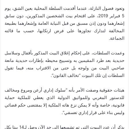
وتعود فصول النازلة، عندما أقدمت السلطة المحلية بعين الشق، يوم
5 فبراير 2019، على اقتحام بيت الشخصين المذكورين، دون سابق
إشعارهما ودون إذن مسبق من قبل النيابة العامة وإشعارهما بطبيعة
المخالفة لتدارك تجاوزها على فرض ارتكابها، حسب ما قالته
الجماعة.
وعمدت السلطات، على إحكام إغلاق البيت المذكور بأقفال وسلاسل
حديدية بعد طرد المقيمين به وتسييج محيطه بإطارات حديدية مانعة
صاحبي البيت من ولوجه بل حتى من الاقتراب منه، فيما تقول
السلطات إن تلك البيوت “تخالف القانون”.
هيئات حقوقية وصفت الأمر بأنه “سلوك إداري أرعن ومروع ومخالف
للدستور المغربي وللمواثيق الدولية الذي يعطي للملكية حماية
قانونية، خاصة وأنه لا يمكن نزع هاته الملكية إلا بمقتضى حكم قضائي
وليس بناء على قرار إداري تعسفي”.
يذكر أن عدد البيوت التي تم تشميعها إلى حد الآن وصل لـ14 بيتا بكل