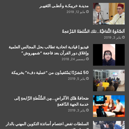
مدينـة خريبكـة وخُطـى التَغييـر
مايو 12, 2019
اَلصَّحْوَةُ الثَّقافيَّةُ…تلك السُّلطةُ المُزْعجةُ
يناير 3, 2019
فيديو | قيادية اتحادية تطالب بحل المجالس العلمية
وإغلاق دور القرآن بعد فاجعة “شمهروش”
ديسمبر 24, 2018
50 مُشرّدًا يَسْتَفيدُون من “عملية دفء” بخريبكة
يناير 5, 2019
صَحافةُ هَتْكِ الأعْراضِ…مِن السُّلْطةِ الرِّابعةِ إلى
خدمة الجهة الدّافعةِ
يناير 3, 2019
السلطات تفض اعتصام أساتذة التكوين المهني بالدار