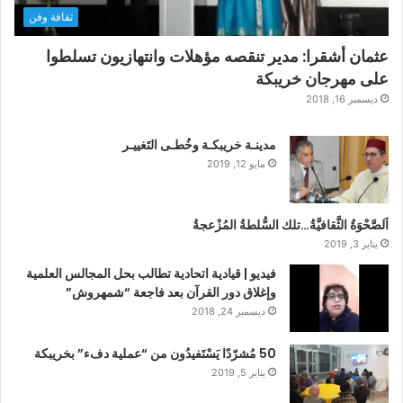
ثقافة وفن
عثمان أشقرا: مدير تنقصه مؤهلات وانتهازيون تسلطوا
على مهرجان خريبكة
ديسمبر 16, 2018
مدينـة خريبكـة وخُطـى التَغييـر
مايو 12, 2019
اَلصَّحْوَةُ الثَّقافيَّةُ…تلك السُّلطةُ المُزْعجةُ
يناير 3, 2019
فيديو | قيادية اتحادية تطالب بحل المجالس العلمية
وإغلاق دور القرآن بعد فاجعة “شمهروش”
ديسمبر 24, 2018
50 مُشرّدًا يَسْتَفيدُون من “عملية دفء” بخريبكة
يناير 5, 2019