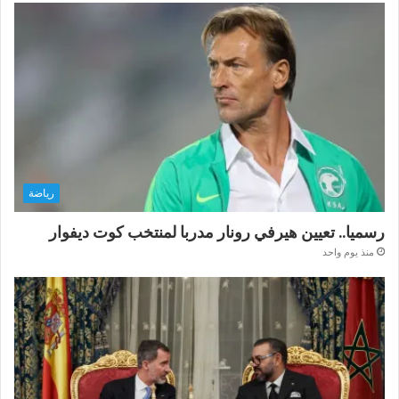
رياضة
رسميا.. تعيين هيرفي رونار مدربا لمنتخب كوت ديفوار
منذ يوم واحد