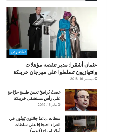
ثقافة وفن
عثمان أشقرا: مدير تنقصه مؤهلات
وانتهازيون تسلطوا على مهرجان خريبكة
ديسمبر 16, 2018
غضبٌ يُرافقُ تعيينَ طبيبةٍ جرَّاحةٍ
على رأس مستشفى خريبكة
يناير 16, 2019
سطات…باعةٌ جائلون يَبيتُون في
العراء احتجاجًا على سلطات
أولاد امراح(فيديو)