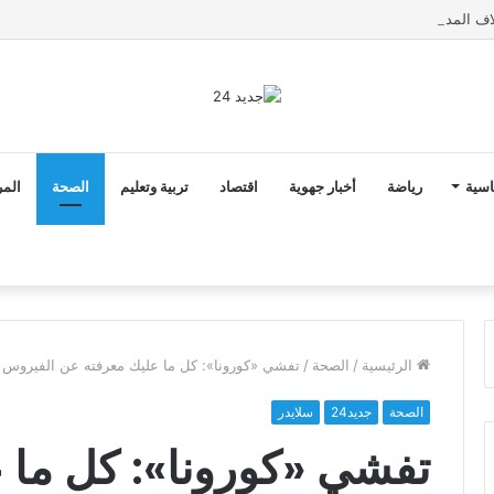
اسية
رياضة
أخبار جهوية
اقتصاد
تربية وتعليم
الصحة
المر
الرئيسية
/
الصحة
/
تفشي «كورونا»: كل ما عليك معرفته عن الفيروس ا
الصحة
جديد24
سلايدر
تفشي «كورونا»: كل ما 