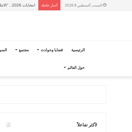
انتخابات 2026.. “الائتلاف المدني من أجل الجبل” يرفع عشرة مطالب أمام الأحزاب لإنصاف المناطق الجبلية
السبت, أغسطس 8 2026
أخبار عاجلة
الرئيسية
قضايا وحوادث
مجتمع
السي
حول العالم
لأكثر تفاعلاً