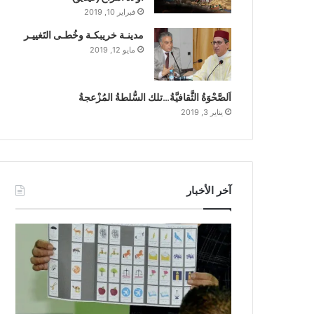
فبراير 10, 2019
مدينـة خريبكـة وخُطـى التَغييـر
مايو 12, 2019
اَلصَّحْوَةُ الثَّقافيَّةُ…تلك السُّلطةُ المُزْعجةُ
يناير 3, 2019
آخر الأخبار