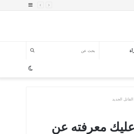
إضافة
عمود
جانبي
بحث
أة
عن
الوضع
المظلم
لقاتل الجديد
عليك معرفته عن