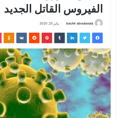
الفيروس القاتل الجديد
bachir aboulaoula
يناير 25, 2020
فيسبوك
تويتر
لينكدإن
بينتيريست
iki