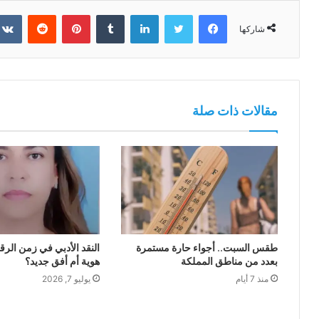
فيسبوك
تويتر
لينكدإن
بينتيريست
شاركها
مقالات ذات صلة
طقس السبت.. أجواء حارة مستمرة
النقد الأدبي في زمن الرق
بعدد من مناطق المملكة
هوية أم أفق جديد؟
منذ 7 أيام
يوليو 7, 2026