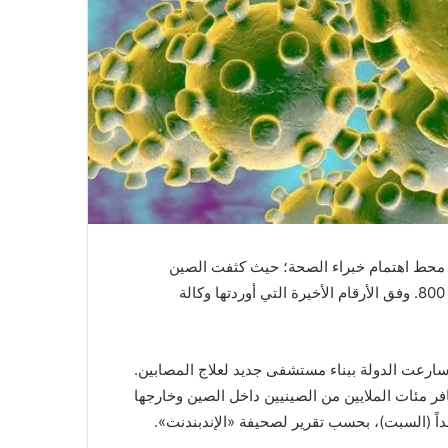
ر محط اهتمام خبراء الصحة؛ حيث كثفت الصين
إجراءات احتوائه بعدما راح ضحيته 25 شخصاً، وأصيب به أكثر من 800. وفق الأرقام الأخيرة التي أوردتها وكالة
صين، وأغلقت معابد وسارعت الدولة ببناء مستشفى جديد لعلاج المصابين.
 مئات الملايين من الصينيين داخل الصين وخارجها
داً (السبت)، بحسب تقرير لصحيفة «الإندبندنت».