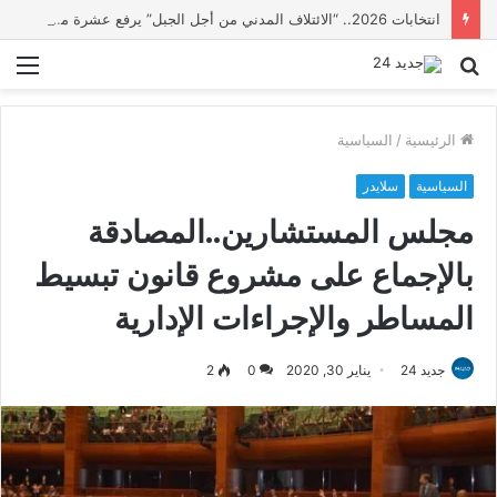
انتخابات 2026.. “الائتلاف المدني من أجل الجبل” يرفع عشرة مطالب أمام الأحزاب لإنصاف المناطق الجبلية
بحث
الق
عن
الرئيسية
/
السياسية
السياسية
سلايدر
مجلس المستشارين..المصادقة
بالإجماع على مشروع قانون تبسيط
المساطر والإجراءات الإدارية
جديد 24
يناير 30, 2020
0
2