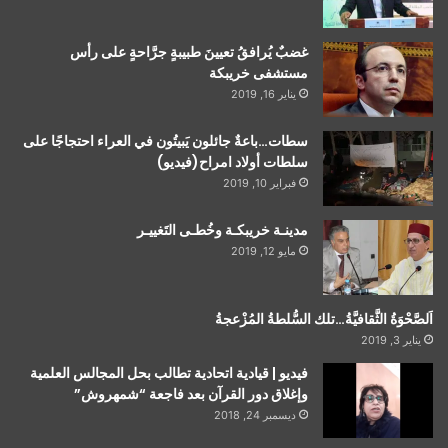
غضبٌ يُرافقُ تعيينَ طبيبةٍ جرَّاحةٍ على رأس
مستشفى خريبكة
يناير 16, 2019
سطات…باعةٌ جائلون يَبيتُون في العراء احتجاجًا على
سلطات أولاد امراح(فيديو)
فبراير 10, 2019
مدينـة خريبكـة وخُطـى التَغييـر
مايو 12, 2019
اَلصَّحْوَةُ الثَّقافيَّةُ…تلك السُّلطةُ المُزْعجةُ
يناير 3, 2019
فيديو | قيادية اتحادية تطالب بحل المجالس العلمية
وإغلاق دور القرآن بعد فاجعة “شمهروش”
ديسمبر 24, 2018