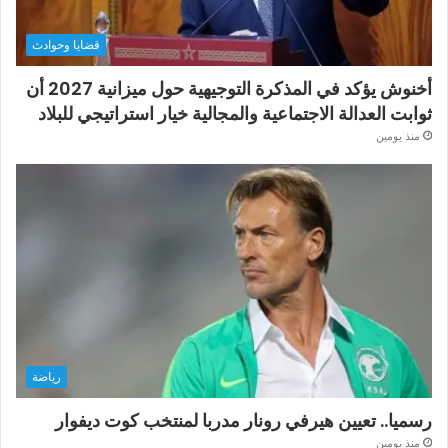
قضايا وحوادث
أخنوش يؤكد في المذكرة التوجيهية حول ميزانية 2027 أن
ثوابت العدالة الاجتماعية والمجالية خيار استراتيجي للبلاد
منذ يومين
رياضة
رسميا.. تعيين هيرفي رونار مدربا لمنتخب كوت ديفوار
منذ يومين