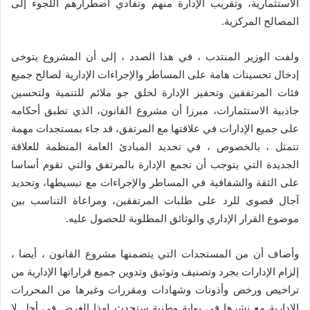
الاستثمارية، وتقريب الإدارة منهم وتفادي اضطرارهم اللجوء إلى
المصالح المركزية.
ولفت الوزير المنتدب ، في هذا الصدد ، إلى أن المشروع يتوخى
إدخال تحسينات هامة على المساطر والإجراءات الإدارية لصالح جميع
فئات المرتفقين وتحفيز الإدارة لخلق جو ملائم للتنمية ولتحسين
جاذبية الاستثمارات، مبرزا أن مشروع القانون، الذي تطبق أحكامه
على جميع الإدارات في علاقتها مع المرتفق، قد جاء بمستجدات مهمة
تتمثل ، بالخصوص ، في تحديد المبادئ العامة المنظمة للعلاقة
الجديدة التي يتوجب أن تجمع الإدارة بالمرتفق والتي تقوم أساسا
على الثقة والشفافية في المساطر والإجراءات مع تبسيطها، وتحديد
آجال قصوى للرد على طلبات المرتفقين، ومراعاة التناسب بين
موضوع القرار الإداري والوثائق المطلوبة للحصول عليه.
وأضاف أن من المستجدات التي يتضمنها مشروع القانون ، أيضا ،
إلزام الإدارات بجرد وتصنيف وتوثيق وتدوين جميع قراراتها الإدارية من
تراخيص ورخص وأذونات وشهادات ومقررات وغيرها من المحررات
الإدارية مع نشرها في بوابة وطنية ستحدث لهذا الغرض في أجل لا