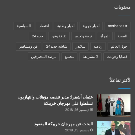
محتويات
merhabet tr
أخبار جهوية
أخبار وطنية
اقتصاد
السياسية
الصحة
المرأة
تربية وتعليم
ثقافة وفن
جديد24
حول العالم
رياضة
سلايدر
شاشة جديد24
فن ومشاهير
قضايا وحوادث
لا تنشر هنا
مجتمع
مرصد المحترفين
لأكثر تفاعلاً
عثمان أشقرا: مدير تنقصه مؤهلات وانتهازيون
تسلطوا على مهرجان خريبكة
ديسمبر 16, 2018
البحث عن مهرجان خريبكة المفقود
ديسمبر 15, 2018