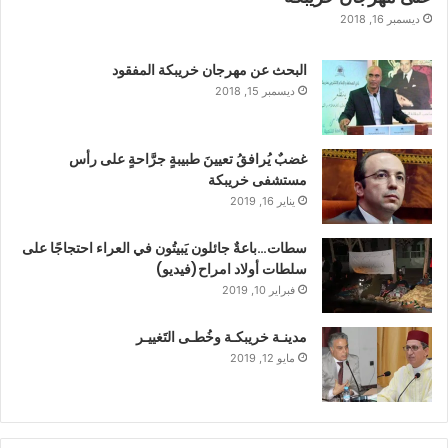
ديسمبر 16, 2018
البحث عن مهرجان خريبكة المفقود
ديسمبر 15, 2018
غضبٌ يُرافقُ تعيينَ طبيبةٍ جرَّاحةٍ على رأس
مستشفى خريبكة
يناير 16, 2019
سطات…باعةٌ جائلون يَبيتُون في العراء احتجاجًا على
سلطات أولاد امراح(فيديو)
فبراير 10, 2019
مدينـة خريبكـة وخُطـى التَغييـر
مايو 12, 2019