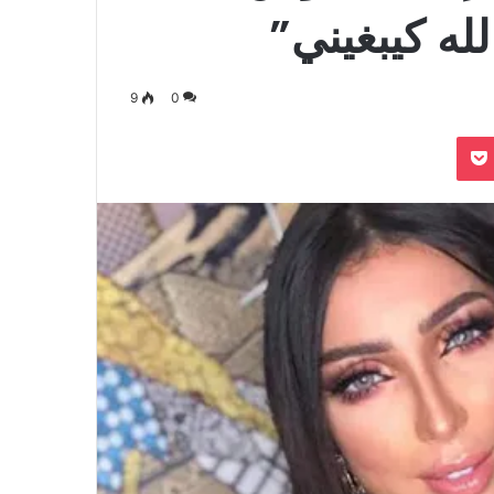
لله كيبغيني”
9
0
بوكيت
Odnoklassn