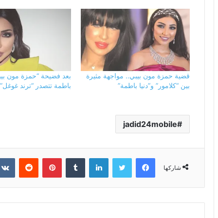
قضية حمزة مون بيبي.. مواجهة مثيرة
بعد فضيحة “حمزة مون بيب
بين “كلامور” و”دنيا باطمة”
باطمة تتصدر “ترند غوغل”
jadid24mobile
فيسبوك
تويتر
لينكدإن
بينتيريست
شاركها