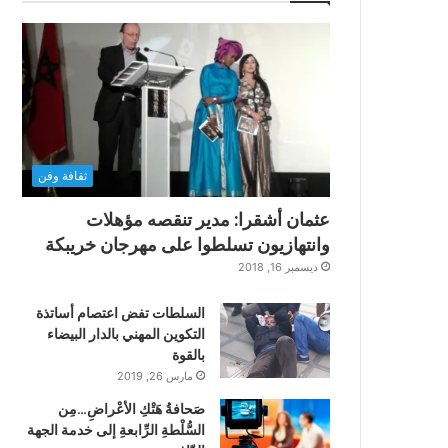
ثقافة وفن
عثمان أشقرا: مدير تنقصه مؤهلات
وانتهازيون تسلطوا على مهرجان خريبكة
ديسمبر 16, 2018
السلطات تفض اعتصام أساتذة
التكوين المهني بالدار البيضاء
بالقوة
مارس 26, 2019
صَحافةُ هَتْكِ الأعْراضِ…مِن
السُّلْطةِ الرِّابعةِ إلى خدمة الجهة