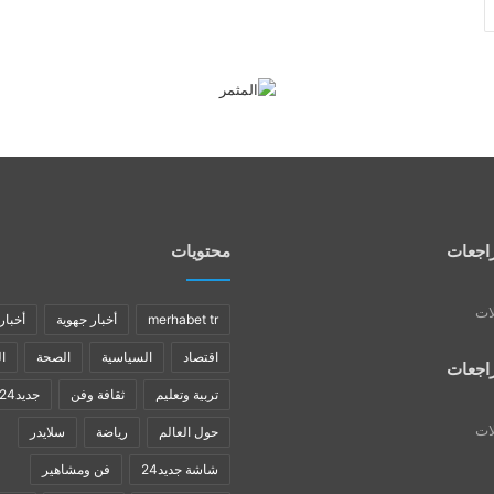
اجعات
محتويات
لات
merhabet tr
أخبار جهوية
أخبار
اقتصاد
السياسية
الصحة
ا
اجعات
تربية وتعليم
ثقافة وفن
جديد24
لات
حول العالم
رياضة
سلايدر
شاشة جديد24
فن ومشاهير