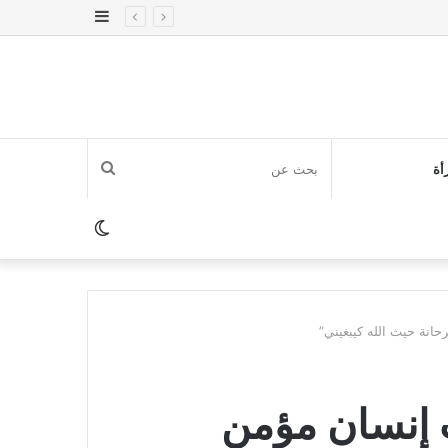
إضافة
عمود
جانبي
بحث
أة
عن
الوضع
المظلم
حانة حيث الله كيبغيني”
ب إنسان مؤمن