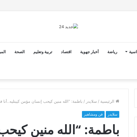
2 أن ثوابت العدالة الاجتماعية والمجالية خيار استراتيجي للبلاد
اسية
رياضة
أخبار جهوية
اقتصاد
تربية وتعليم
الصحة
المر
الرئيسية
/
سلايدر
/
باطمة: “الله منين كيحب إنسان مؤمن كيبتليه..أنا فر
سلايدر
فن ومشاهير
باطمة: “الله منين كيح