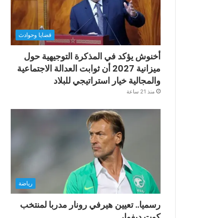
قضايا وحوادث
أخنوش يؤكد في المذكرة التوجيهية حول
ميزانية 2027 أن ثوابت العدالة الاجتماعية
والمجالية خيار استراتيجي للبلاد
منذ 21 ساعة
رياضة
رسميا.. تعيين هيرفي رونار مدربا لمنتخب
كوت ديفوار