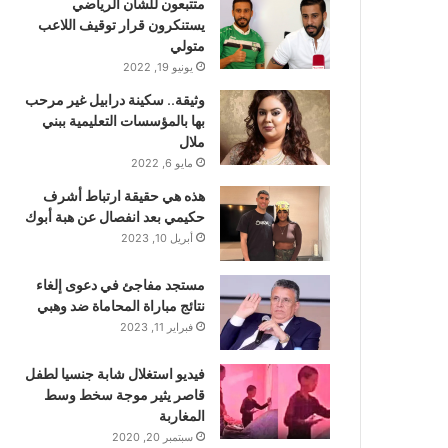
متتبعون للشأن الرياضي
يستنكرون قرار توقيف اللاعب
متولي
يونيو 19, 2022
وثيقة.. سكينة درابيل غير مرحب
بها بالمؤسسات التعليمية ببني
ملال
مايو 6, 2022
هذه هي حقيقة ارتباط أشرف
حكيمي بعد انفصال عن هبة أبوك
أبريل 10, 2023
مستجد مفاجئ في دعوى إلغاء
نتائج مباراة المحاماة ضد وهبي
فبراير 11, 2023
فيديو استغلال شابة جنسيا لطفل
قاصر يثير موجة سخط وسط
المغاربة
سبتمبر 20, 2020