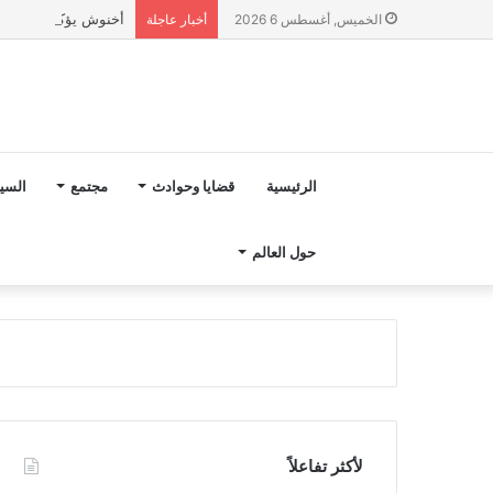
أخنوش يؤكد في المذكرة التوجيهية حول ميزانية 027
الخميس, أغسطس 6 2026
أخبار عاجلة
الرئيسية
قضايا وحوادث
مجتمع
السي
حول العالم
لأكثر تفاعلاً