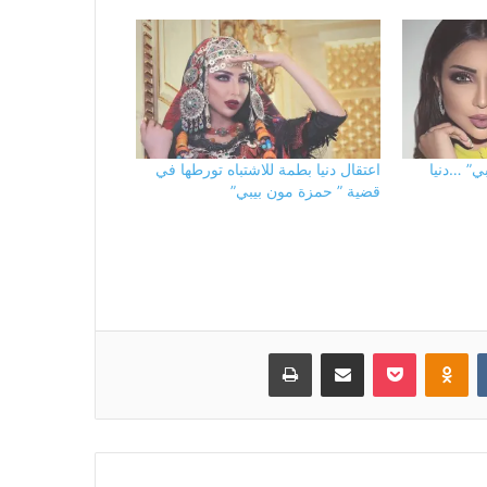
ي” …دنيا
اعتقال دنيا بطمة للاشتباه تورطها في
قضية ” حمزة مون بيبي”
بوكيت
Odnoklassniki
مشاركة عبر البريد
طباعة