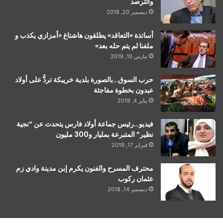
والترصد
ديسمبر 20, 2018
أساتذة «التعاقد» يطلقون هاشتاغ «أمزازي يكذب و
ملفنا لم يتم حله بعد»
مارس 10, 2019
حرب السوق…بالصورة بلدية خريبكة تردُّ على أولاد
عبدون بخطوة مفاجئة
يناير 4, 2019
فيديو…رئيس جماعة أولاد فارس يتحدث عن “نجية
نظير” المتبرعة بمليار و300 مليون
فبراير 17, 2019
محترف المسرح والفنون يكرم إبن مدينة وادي زم
عثمان ركوب
ديسمبر 14, 2018