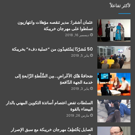
لأكثر تفاعلاً
عثمان أشقرا: مدير تنقصه مؤهلات وانتهازيون
تسلطوا على مهرجان خريبكة
ديسمبر 16, 2018
50 مُشرّدًا يَسْتَفيدُون من “عملية دفء” بخريبكة
يناير 5, 2019
صَحافةُ هَتْكِ الأعْراضِ…مِن السُّلْطةِ الرِّابعةِ إلى
خدمة الجهة الدّافعةِ
يناير 3, 2019
السلطات تفض اعتصام أساتذة التكوين المهني بالدار
البيضاء بالقوة
مارس 26, 2019
الصايل يَخْتَطِفُ مهرجان خريبكة مع سبق الإصرار