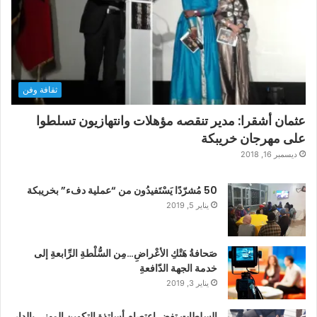
ثقافة وفن
عثمان أشقرا: مدير تنقصه مؤهلات وانتهازيون تسلطوا
على مهرجان خريبكة
ديسمبر 16, 2018
50 مُشرّدًا يَسْتَفيدُون من “عملية دفء” بخريبكة
يناير 5, 2019
صَحافةُ هَتْكِ الأعْراضِ…مِن السُّلْطةِ الرِّابعةِ إلى
خدمة الجهة الدّافعةِ
يناير 3, 2019
السلطات تفض اعتصام أساتذة التكوين المهني بالدار