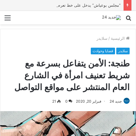
“مجلس بوعياش” يدخل على خط تعرض شاب لتهديد من فرد القوات العمومية
بحث
الق
عن
الرئيسية
/
سلايدر
سلايدر
قضايا وحوادث
طنجة: الأمن يتفاعل بسرعة مع
شريط تعنيف امرأة في الشارع
العام المنتشر على مواقع التواصل
جديد 24
فبراير 20, 2020
0
21