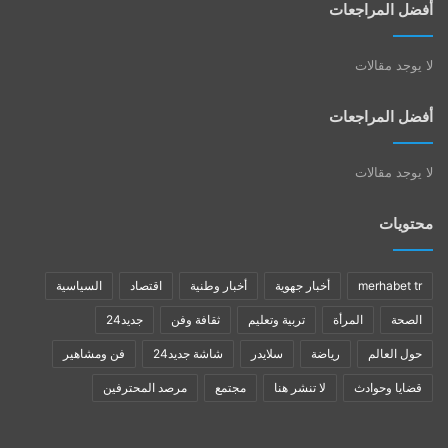
أفضل المراجعات
لا يوجد مقالات
أفضل المراجعات
لا يوجد مقالات
محتويات
merhabet tr
أخبار جهوية
أخبار وطنية
اقتصاد
السياسية
الصحة
المرأة
تربية وتعليم
ثقافة وفن
جديد24
حول العالم
رياضة
سلايدر
شاشة جديد24
فن ومشاهير
قضايا وحوادث
لا تنشر هنا
مجتمع
مرصد المحترفين