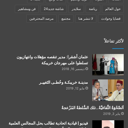
حول العالم
رياضة
سلايدر
شاشة جديد24
فن ومشاهير
قضايا وحوادث
لا تنشر هنا
مجتمع
مرصد المحترفين
لأكثر تفاعلاً
عثمان أشقرا: مدير تنقصه مؤهلات وانتهازيون
تسلطوا على مهرجان خريبكة
ديسمبر 16, 2018
مدينـة خريبكـة وخُطـى التَغييـر
مايو 12, 2019
اَلصَّحْوَةُ الثَّقافيَّةُ…تلك السُّلطةُ المُزْعجةُ
يناير 3, 2019
فيديو | قيادية اتحادية تطالب بحل المجالس العلمية