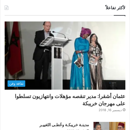
لأكثر تفاعلاً
ثقافة وفن
عثمان أشقرا: مدير تنقصه مؤهلات وانتهازيون تسلطوا
على مهرجان خريبكة
ديسمبر 16, 2018
مدينـة خريبكـة وخُطـى التَغييـر