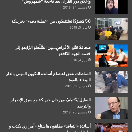
وإغلاق دور القرآن بعد فاجعة “شمهروش”
ديسمبر 24, 2018
50 مُشرّدًا يَسْتَفيدُون من “عملية دفء” بخريبكة
يناير 5, 2019
صَحافةُ هَتْكِ الأعْراضِ…مِن السُّلْطةِ الرِّابعةِ إلى
خدمة الجهة الدّافعةِ
يناير 3, 2019
السلطات تفض اعتصام أساتذة التكوين المهني بالدار
البيضاء بالقوة
مارس 26, 2019
الصايل يَخْتَطِفُ مهرجان خريبكة مع سبق الإصرار
والترصد
ديسمبر 20, 2018
أساتذة «التعاقد» يطلقون هاشتاغ «أمزازي يكذب و