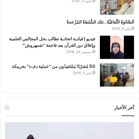
مايو 12, 2019
اَلصَّحْوَةُ الثَّقافيَّةُ…تلك السُّلطةُ المُزْعجةُ
يناير 3, 2019
فيديو | قيادية اتحادية تطالب بحل المجالس العلمية
وإغلاق دور القرآن بعد فاجعة “شمهروش”
ديسمبر 24, 2018
50 مُشرّدًا يَسْتَفيدُون من “عملية دفء” بخريبكة
يناير 5, 2019
آخر الأخبار