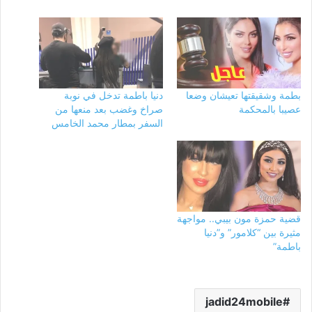
بطمة وشقيقتها تعيشان وضعا
دنيا باطمة تدخل في نوبة
عصيبا بالمحكمة
صراخ وغضب بعد منعها من
السفر بمطار محمد الخامس
قضية حمزة مون بيبي.. مواجهة
مثيرة بين “كلامور” و”دنيا
باطمة”
jadid24mobile