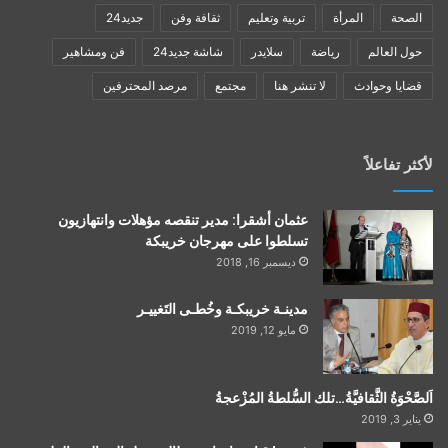
الصحة
المرأة
تربية وتعليم
ثقافة وفن
جديد24
حول العالم
رياضة
سلايدر
شاشة جديد24
فن ومشاهير
قضايا وحوادث
لا تنشر هنا
مجتمع
مرصد المحترفين
لأكثر تفاعلاً
عثمان أشقرا: مدير تنقصه مؤهلات وانتهازيون
تسلطوا على مهرجان خريبكة
ديسمبر 16, 2018
مدينـة خريبكـة وخُطـى التَغييـر
مايو 12, 2019
اَلصَّحْوَةُ الثَّقافيَّةُ…تلك السُّلطةُ المُزْعجةُ
يناير 3, 2019