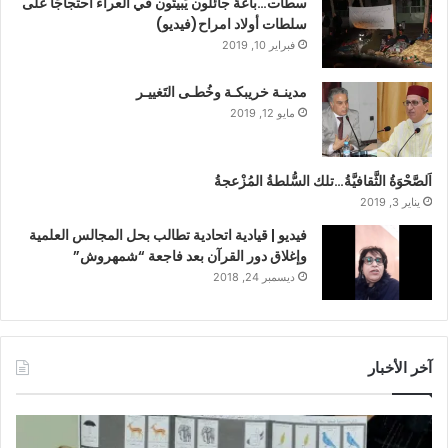
سطات…باعةٌ جائلون يَبيتُون في العراء احتجاجًا على
سلطات أولاد امراح(فيديو)
فبراير 10, 2019
مدينـة خريبكـة وخُطـى التَغييـر
مايو 12, 2019
اَلصَّحْوَةُ الثَّقافيَّةُ…تلك السُّلطةُ المُزْعجةُ
يناير 3, 2019
فيديو | قيادية اتحادية تطالب بحل المجالس العلمية
وإغلاق دور القرآن بعد فاجعة “شمهروش”
ديسمبر 24, 2018
آخر الأخبار