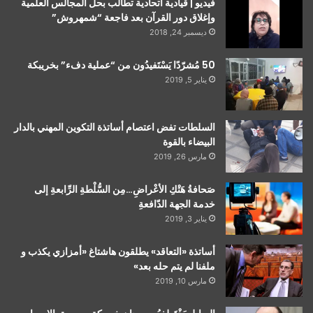
فيديو | قيادية اتحادية تطالب بحل المجالس العلمية
وإغلاق دور القرآن بعد فاجعة “شمهروش”
ديسمبر 24, 2018
50 مُشرّدًا يَسْتَفيدُون من “عملية دفء” بخريبكة
يناير 5, 2019
السلطات تفض اعتصام أساتذة التكوين المهني بالدار
البيضاء بالقوة
مارس 26, 2019
صَحافةُ هَتْكِ الأعْراضِ…مِن السُّلْطةِ الرِّابعةِ إلى
خدمة الجهة الدّافعةِ
يناير 3, 2019
أساتذة «التعاقد» يطلقون هاشتاغ «أمزازي يكذب و
ملفنا لم يتم حله بعد»
مارس 10, 2019