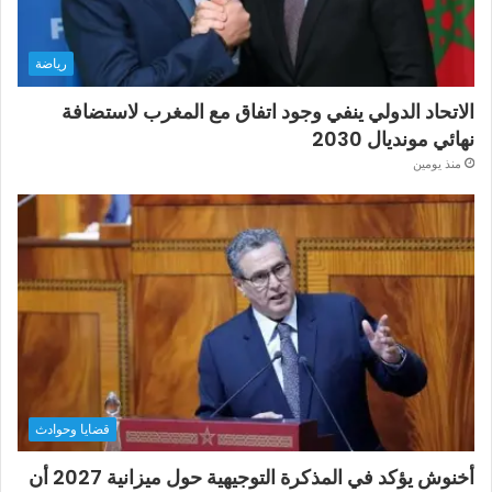
رياضة
الاتحاد الدولي ينفي وجود اتفاق مع المغرب لاستضافة
نهائي مونديال 2030
منذ يومين
قضايا وحوادث
أخنوش يؤكد في المذكرة التوجيهية حول ميزانية 2027 أن