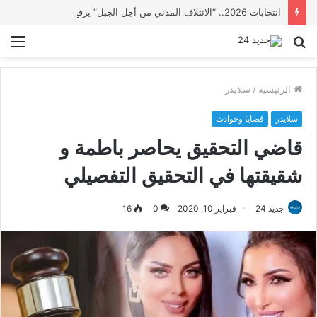
انتخابات 2026.. “الائتلاف المدني من أجل الجبل” يرفع عشرة مطالب أمام الأحزاب لإنصاف المناطق الجبلية
بحث
الق
عن
الرئيسية
/
سلايدر
سلايدر
قضايا وحوادث
قاضي التحقيق يحاصر باطمة و
شقيقتها في التحقيق التفصيلي
جديد 24
فبراير 10, 2020
0
16