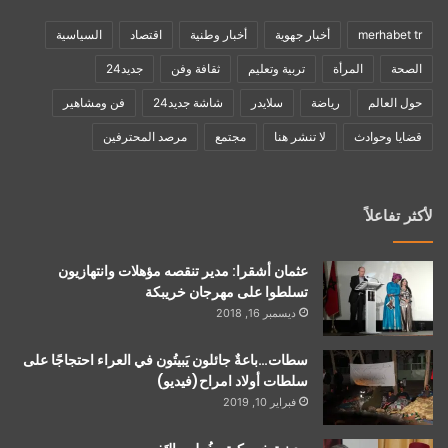
merhabet tr
أخبار جهوية
أخبار وطنية
اقتصاد
السياسية
الصحة
المرأة
تربية وتعليم
ثقافة وفن
جديد24
حول العالم
رياضة
سلايدر
شاشة جديد24
فن ومشاهير
قضايا وحوادث
لا تنشر هنا
مجتمع
مرصد المحترفين
لأكثر تفاعلاً
عثمان أشقرا: مدير تنقصه مؤهلات وانتهازيون
تسلطوا على مهرجان خريبكة
ديسمبر 16, 2018
سطات…باعةٌ جائلون يَبيتُون في العراء احتجاجًا على
سلطات أولاد امراح(فيديو)
فبراير 10, 2019