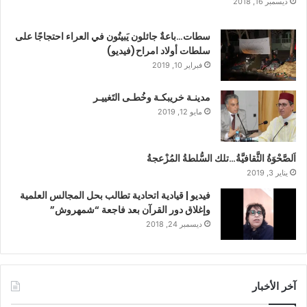
ديسمبر 16, 2018
سطات…باعةٌ جائلون يَبيتُون في العراء احتجاجًا على
سلطات أولاد امراح(فيديو)
فبراير 10, 2019
مدينـة خريبكـة وخُطـى التَغييـر
مايو 12, 2019
اَلصَّحْوَةُ الثَّقافيَّةُ…تلك السُّلطةُ المُزْعجةُ
يناير 3, 2019
فيديو | قيادية اتحادية تطالب بحل المجالس العلمية
وإغلاق دور القرآن بعد فاجعة “شمهروش”
ديسمبر 24, 2018
آخر الأخبار