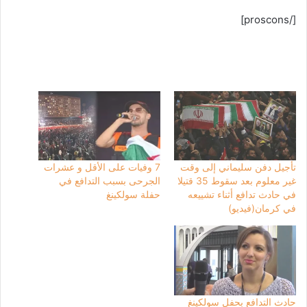
[/proscons]
تأجيل دفن سليماني إلى وقت
7 وفيات على الأقل و عشرات
غير معلوم بعد سقوط 35 قتيلا
الجرحى بسبب التدافع في
في حادث تدافع أثناء تشييعه
حفلة سولكينغ
في كرمان(فيديو)
حادث التدافع بحفل سولكينغ