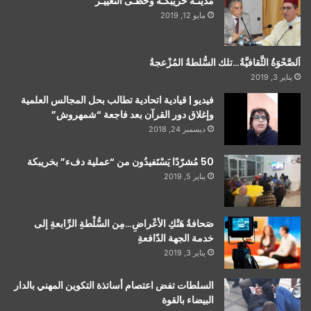
مدينـة خريبكـة وخُطـى التَغييـر
مايو 12, 2019
اَلصَّحْوَةُ الثَّقافيَّةُ…تلك السُّلطةُ المُزْعجةُ
يناير 3, 2019
فيديو | قيادية اتحادية تطالب بحل المجالس العلمية
وإغلاق دور القرآن بعد فاجعة “شمهروش”
ديسمبر 24, 2018
50 مُشرّدًا يَسْتَفيدُون من “عملية دفء” بخريبكة
يناير 5, 2019
صَحافةُ هَتْكِ الأعْراضِ…مِن السُّلْطةِ الرِّابعةِ إلى
خدمة الجهة الدّافعةِ
يناير 3, 2019
السلطات تفض اعتصام أساتذة التكوين المهني بالدار
البيضاء بالقوة