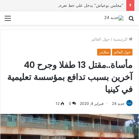
“مجلس بوعياش” يدخل على خط تعرض شاب لتهديد من فرد القوات العمومية
بحث
الق
عن
الرئيسية
/
حول العالم
حول العالم
سلايدر
مأساة..مقتل 13 طفلا وجرح 40
آخرين بسبب تدافع بمؤسسة تعليمية
في كينيا
جديد 24
فبراير 4, 2020
0
12