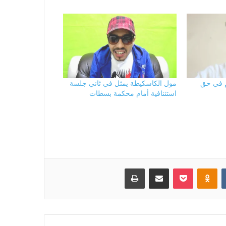
كم في حق
مول الكاسكيطة يمثل في ثاني جلسة
استئنافية أمام محكمة بسطات
بوكيت
Odnoklassniki
مشاركة عبر البريد
طباعة