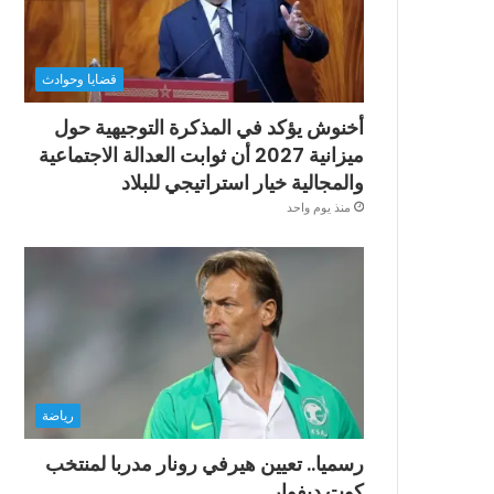
قضايا وحوادث
أخنوش يؤكد في المذكرة التوجيهية حول
ميزانية 2027 أن ثوابت العدالة الاجتماعية
والمجالية خيار استراتيجي للبلاد
منذ يوم واحد
رياضة
رسميا.. تعيين هيرفي رونار مدربا لمنتخب
كوت ديفوار