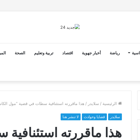
2 أن ثوابت العدالة الاجتماعية والمجالية خيار استراتيجي للبلاد
اسية
رياضة
أخبار جهوية
اقتصاد
تربية وتعليم
الصحة
المر
الرئيسية
/
سلايدر
/
هذا ماقررته استئنافية سطات في قضية “مول الكا
سلايدر
قضايا وحوادث
لا تنشر هنا
هذا ماقررته استئنافية