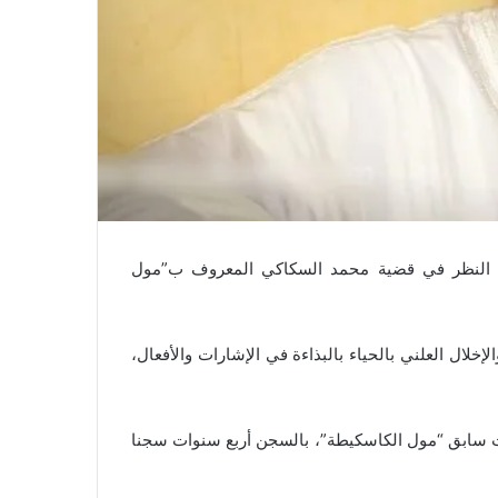
ء، النظر في قضية محمد السكاكي المعروف ب”مول
إخلال العلني بالحياء بالبذاءة في الإشارات والأفعال،
قت سابق “مول الكاسكيطة”، بالسجن أربع سنوات سجنا