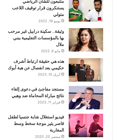
متتبعون للشأن الرياضي
يستنكرون قرار توقيف اللاعب
متولي
يونيو 19, 2022
وثيقة.. سكينة درابيل غير مرحب
بها بالمؤسسات التعليمية ببني
ملال
مايو 6, 2022
هذه هي حقيقة ارتباط أشرف
حكيمي بعد انفصال عن هبة أبوك
أبريل 10, 2023
مستجد مفاجئ في دعوى إلغاء
نتائج مباراة المحاماة ضد وهبي
فبراير 11, 2023
فيديو استغلال شابة جنسيا لطفل
قاصر يثير موجة سخط وسط
المغاربة
سبتمبر 20, 2020