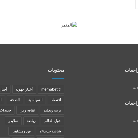
اجعات
محتويات
لات
merhabet tr
أخبار جهوية
أخبار
اقتصاد
السياسية
الصحة
ا
اجعات
تربية وتعليم
ثقافة وفن
جديد24
لات
حول العالم
رياضة
سلايدر
شاشة جديد24
فن ومشاهير