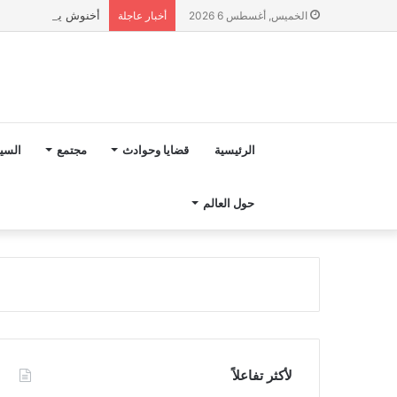
أخنوش يؤكد في المذكرة التوجيهية حول ميزانية 027
الخميس, أغسطس 6 2026
أخبار عاجلة
الرئيسية
قضايا وحوادث
مجتمع
السي
حول العالم
لأكثر تفاعلاً