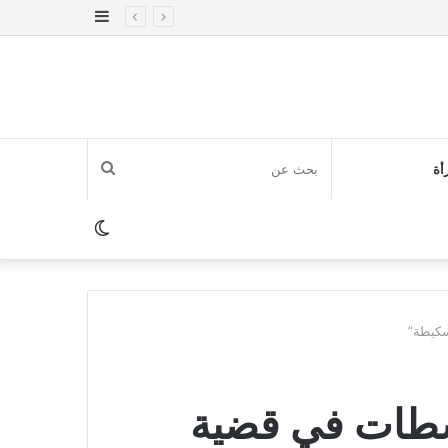
إضافة
عمود
جانبي
بحث
أة
عن
الوضع
المظلم
سكيطة”
 سطات في قضية