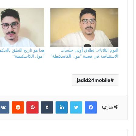
اليوم الثلاثاء..انطلاق أولى جلسات
هذا هو تاريخ النطق بالح
الاستئنافية في قضية ”مول الكاسكيطة“
”مول الكاسكيطة“
jadid24mobile
فيسبوك
تويتر
لينكدإن
بينتيريست
شاركها