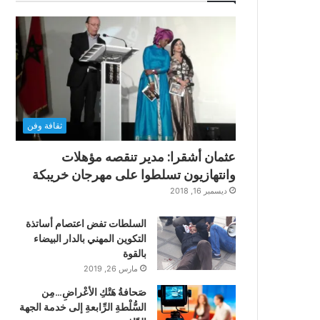
ثقافة وفن
عثمان أشقرا: مدير تنقصه مؤهلات
وانتهازيون تسلطوا على مهرجان خريبكة
ديسمبر 16, 2018
السلطات تفض اعتصام أساتذة
التكوين المهني بالدار البيضاء
بالقوة
مارس 26, 2019
صَحافةُ هَتْكِ الأعْراضِ…مِن
السُّلْطةِ الرِّابعةِ إلى خدمة الجهة