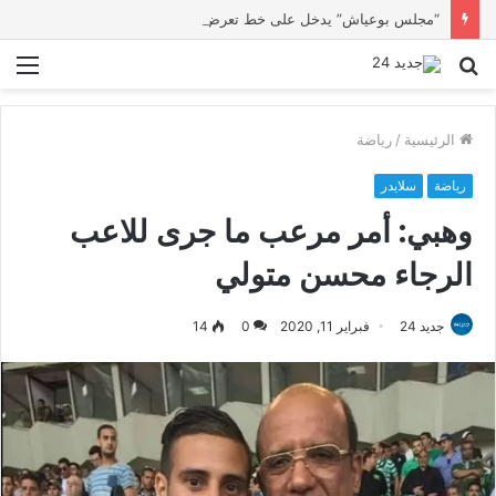
“مجلس بوعياش” يدخل على خط تعرض شاب لتهديد من فرد القوات العمومية
بحث
الق
عن
الرئيسية
/
رياضة
رياضة
سلايدر
وهبي: أمر مرعب ما جرى للاعب
الرجاء محسن متولي
جديد 24
فبراير 11, 2020
0
14