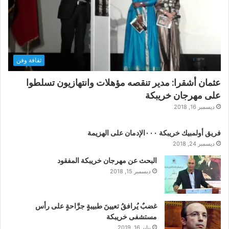
ثقافة وفن
عثمان أشقرا: مدير تنقصه مؤهلات وانتهازيون تسلطوا
على مهرجان خريبكة
ديسمبر 16, 2018
فريق أولمبيك خريبكة ٠٠٠الإدمان على الهزيمة
ديسمبر 24, 2018
البحث عن مهرجان خريبكة المفقود
ديسمبر 15, 2018
غضبٌ يُرافقُ تعيينَ طبيبةٍ جرَّاحةٍ على رأس
مستشفى خريبكة
يناير 16, 2019