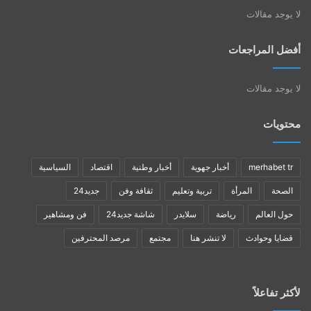
لا يوجد مقالات
أفضل المراجعات
لا يوجد مقالات
محتويات
merhabet tr
أخبار جهوية
أخبار وطنية
اقتصاد
السياسية
الصحة
المرأة
تربية وتعليم
ثقافة وفن
جديد24
حول العالم
رياضة
سلايدر
شاشة جديد24
فن ومشاهير
قضايا وحوادث
لا تنشر هنا
مجتمع
مرصد المحترفين
لأكثر تفاعلاً