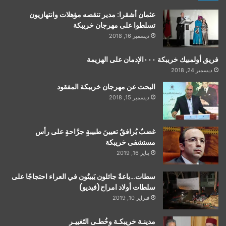
عثمان أشقرا: مدير تنقصه مؤهلات وانتهازيون
تسلطوا على مهرجان خريبكة
ديسمبر 16, 2018
فريق أولمبيك خريبكة ٠٠٠الإدمان على الهزيمة
ديسمبر 24, 2018
البحث عن مهرجان خريبكة المفقود
ديسمبر 15, 2018
غضبٌ يُرافقُ تعيينَ طبيبةٍ جرَّاحةٍ على رأس
مستشفى خريبكة
يناير 16, 2019
سطات…باعةٌ جائلون يَبيتُون في العراء احتجاجًا على
سلطات أولاد امراح(فيديو)
فبراير 10, 2019
مدينـة خريبكـة وخُطـى التَغييـر