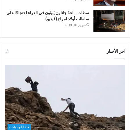
سطات…باعةٌ جائلون يَبيتُون في العراء احتجاجًا على
سلطات أولاد امراح(فيديو)
فبراير 10, 2019
آخر الأخبار
قضايا وحوادث