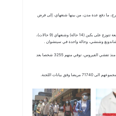
ج، ما دفع عدة مدن، من بينها شنغهاي، إلى فرض
وأضافت اللجنة أن حالات الإصابة الوافدة على الصين، أمس الجمعة تتوزع على بكين (14 حالة) وشنغهاي (9 حالات)،
وأشارت إلى أن مجموع حالات الاصابة بالمرض بلغ 81008، حالة منذ تفشي الفيروس، توفي منهم 3255 شخصا بعد