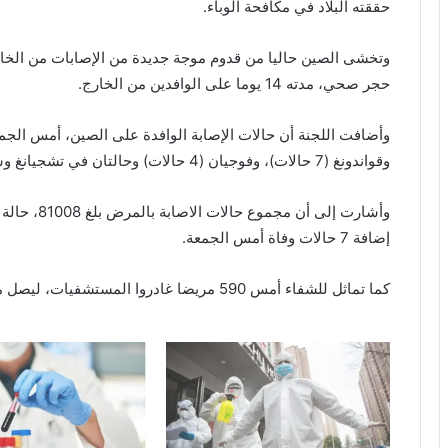
حققته البلاد في مكافحة الوباء.
وتخشى الصين حاليا من قدوم موجة جديدة من الإصابات من الخار
حجر صحي، مدته 14 يوما على الوافدين من الخارج.
وقواندونغ (7 حالات)، وفوجيان (4 حالات) وحالتان في تشجيانغ وشاندونغ وشنشي، وحالة واحدة في سيتشوان .
إضافة 7 حالات وفاة أمس الجمعة.
كما تماثل للشفاء أمس 590 مريضا غادروا المستشفيات، ليصل مجموعهم الى 71740 مريضا وفق بيانات اللجنة.