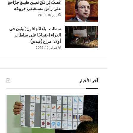
غضبٌ يُرافقُ تعيينَ طبيبةٍ جرَّاحةٍ
على رأس مستشفى خريبكة
يناير 16, 2019
سطات…باعةٌ جائلون يَبيتُون في
العراء احتجاجًا على سلطات
أولاد امراح(فيديو)
فبراير 10, 2019
آخر الأخبار