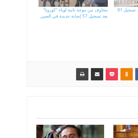
كورونا تعود إلى الصين بعد تسجيل 61
مخاوف من موجة ثانية لوباء “كورونا”
بعد تسجيل 57 إصابة جديدة في الصين
بوكيت
Odnoklassniki
مشاركة عبر البريد
طباعة