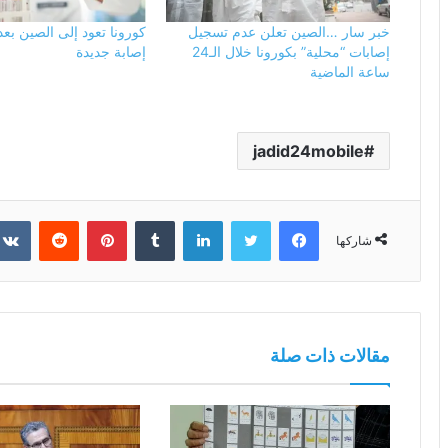
خبر سار …الصين تعلن عدم تسجيل
إصابات “محلية” بكورونا خلال الـ24
إصابة جديدة
ساعة الماضية
jadid24mobile
فيسبوك
تويتر
لينكدإن
بينتيريست
شاركها
مقالات ذات صلة