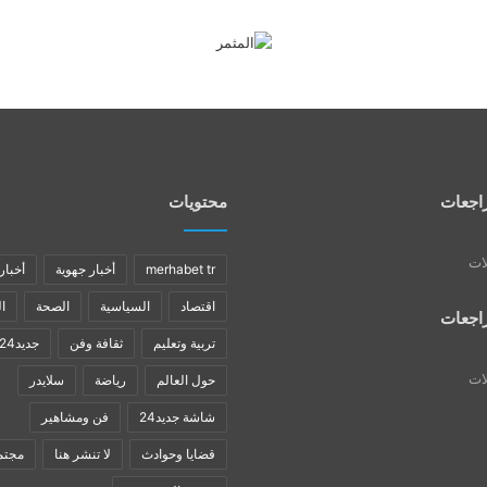
اجعات
محتويات
لات
merhabet tr
أخبار جهوية
أخبار
اقتصاد
السياسية
الصحة
ا
اجعات
تربية وتعليم
ثقافة وفن
جديد24
لات
حول العالم
رياضة
سلايدر
شاشة جديد24
فن ومشاهير
قضايا وحوادث
لا تنشر هنا
مجتم