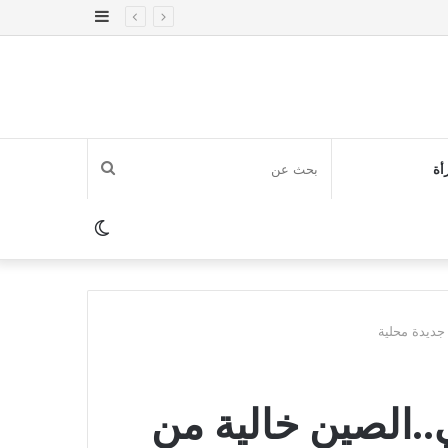
إضافة
عمود
جانبي
بحث
أة
عن
الوضع
المظلم
 جديدة محلية
ي..الصين خالية من