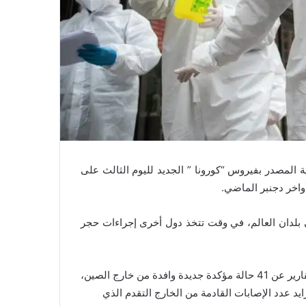
المصدر بفيروس “كورونا ” الجديد لليوم الثالث على
أواخر دجنبر الماضي.
قي بلدان العالم، في وقت تتخذ دول أخرى إجراءات حجر
وأوضحت لجنة الصحة الوطنية، في حصيلتها اليومية، أنها تلقت تقارير عن 41 حالة مؤكدة جديدة وافدة من خارج الصين،
هذه الحالات إلى 269 حالة. ويهدد تزايد عدد الإصابات القادمة من الخارج التقدم الذي