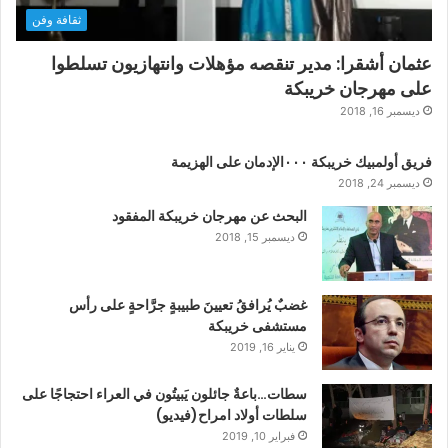
ثقافة وفن
عثمان أشقرا: مدير تنقصه مؤهلات وانتهازيون تسلطوا
على مهرجان خريبكة
ديسمبر 16, 2018
فريق أولمبيك خريبكة ٠٠٠الإدمان على الهزيمة
ديسمبر 24, 2018
البحث عن مهرجان خريبكة المفقود
ديسمبر 15, 2018
غضبٌ يُرافقُ تعيينَ طبيبةٍ جرَّاحةٍ على رأس
مستشفى خريبكة
يناير 16, 2019
سطات…باعةٌ جائلون يَبيتُون في العراء احتجاجًا على
سلطات أولاد امراح(فيديو)
فبراير 10, 2019