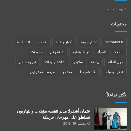
لا يوجد مقالات
محتويات
merhabet tr
أخبار جهوية
أخبار وطنية
اقتصاد
السياسية
الصحة
المرأة
تربية وتعليم
ثقافة وفن
جديد24
حول العالم
رياضة
سلايدر
شاشة جديد24
فن ومشاهير
قضايا وحوادث
لا تنشر هنا
مجتمع
مرصد المحترفين
لأكثر تفاعلاً
عثمان أشقرا: مدير تنقصه مؤهلات وانتهازيون
تسلطوا على مهرجان خريبكة
ديسمبر 16, 2018