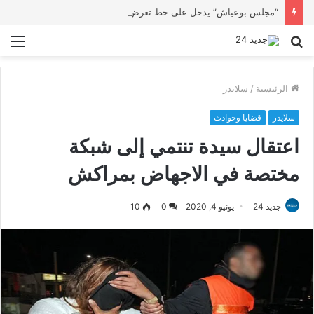
“مجلس بوعياش” يدخل على خط تعرض شاب لتهديد من فرد القوات العمومية
بحث
الق
عن
الرئيسية
/
سلايدر
سلايدر
قضايا وحوادث
اعتقال سيدة تنتمي إلى شبكة
مختصة في الاجهاض بمراكش
جديد 24
يونيو 4, 2020
0
10