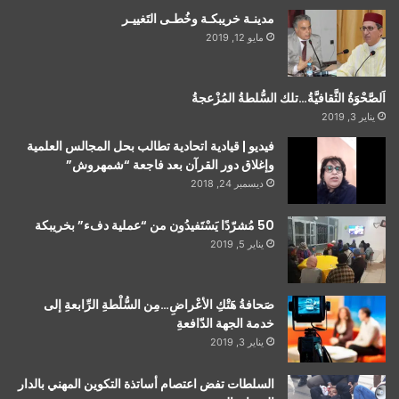
مدينـة خريبكـة وخُطـى التَغييـر
مايو 12, 2019
اَلصَّحْوَةُ الثَّقافيَّةُ…تلك السُّلطةُ المُزْعجةُ
يناير 3, 2019
فيديو | قيادية اتحادية تطالب بحل المجالس العلمية
وإغلاق دور القرآن بعد فاجعة “شمهروش”
ديسمبر 24, 2018
50 مُشرّدًا يَسْتَفيدُون من “عملية دفء” بخريبكة
يناير 5, 2019
صَحافةُ هَتْكِ الأعْراضِ…مِن السُّلْطةِ الرِّابعةِ إلى
خدمة الجهة الدّافعةِ
يناير 3, 2019
السلطات تفض اعتصام أساتذة التكوين المهني بالدار