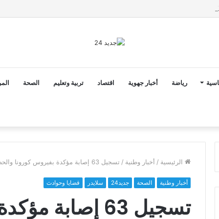
2 أن ثوابت العدالة الاجتماعية والمجالية خيار استراتيجي للبلاد
اسية
رياضة
أخبار جهوية
اقتصاد
تربية وتعليم
الصحة
المر
الرئيسية
/
أخبار وطنية
/
تسجيل 63 إصابة مؤكدة بفيروس كورونا والحصيلة ترتفع إلى 12596 حالة
أخبار وطنية
الصحة
جديد24
سلايدر
قضايا وحوادث
تسجيل 63 إصابة م