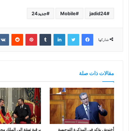
jadid24
Mobile
جديد24
فيسبوك
تويتر
لينكدإن
بينتيريست
شاركها
مقالات ذات صلة
أخنوش يؤكد في المذكرة التوجيهية
برقية تهنئة إلى الملك م