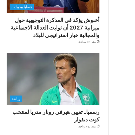
قضايا وحوادث
أخنوش يؤكد في المذكرة التوجيهية حول
ميزانية 2027 أن ثوابت العدالة الاجتماعية
والمجالية خيار استراتيجي للبلاد
منذ 15 ساعة
رياضة
رسميا.. تعيين هيرفي رونار مدربا لمنتخب
كوت ديفوار
منذ يوم واحد