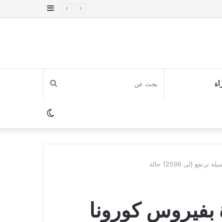
إضافة
عمود
جانبي
بحث
أة
عن
الوضع
المظلم
ؤكدة بفيروس كورونا