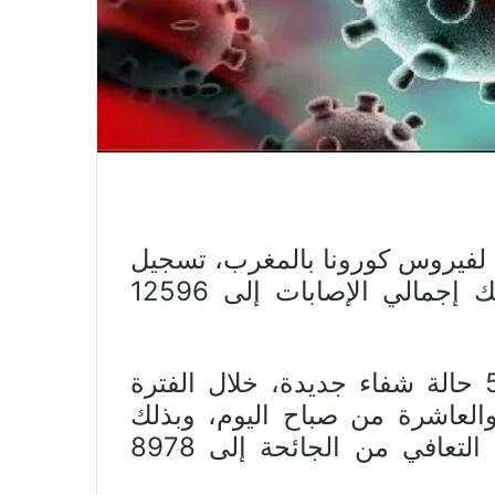
ة لفيروس كورونا بالمغرب، تسجيل
63 إصابة جديدة بالفيروس ليرتفع بذلك إجمالي الإصابات إلى 12596
ووفق المصدر ذاته، فقد تم تسجيل 58 حالة شفاء جديدة، خلال الفترة
لعاشرة من صباح اليوم، وبذلك
يرتفع مجموع الحالات التي نجحت في التعافي من الجائحة إلى 8978