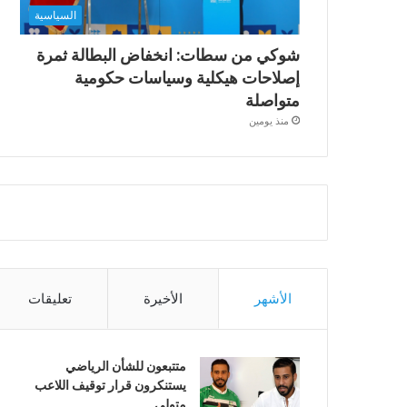
السياسية
شوكي من سطات: انخفاض البطالة ثمرة
إصلاحات هيكلية وسياسات حكومية
متواصلة
منذ يومين
الأشهر
الأخيرة
تعليقات
متتبعون للشأن الرياضي
يستنكرون قرار توقيف اللاعب
متولي