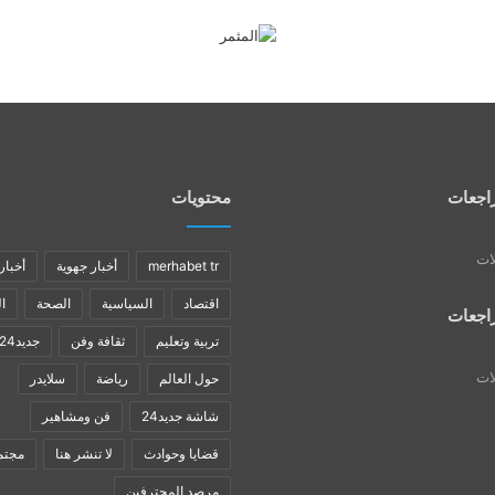
اجعات
محتويات
لات
merhabet tr
أخبار جهوية
أخبار
اقتصاد
السياسية
الصحة
ا
اجعات
تربية وتعليم
ثقافة وفن
جديد24
لات
حول العالم
رياضة
سلايدر
شاشة جديد24
فن ومشاهير
قضايا وحوادث
لا تنشر هنا
مجتم
مرصد المحترفين