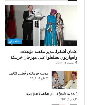
ثقافة وفن
عثمان أشقرا: مدير تنقصه مؤهلات
وانتهازيون تسلطوا على مهرجان خريبكة
ديسمبر 16, 2018
مدينـة خريبكـة وخُطـى التَغييـر
مايو 12, 2019
اَلصَّحْوَةُ الثَّقافيَّةُ…تلك السُّلطةُ المُزْعجةُ
يناير 3, 2019