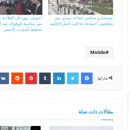
مستشارو مجلس جماعة سيدي بنور
أخنوش: مهرجان الفلاحة ب
يقاطعون اجتماعا دعا إليه عامل الإقليم
بنور مناسبة للوقوف عند 
مخطط المغرب الأخضر .
Mobile
فيسبوك
تويتر
لينكدإن
بينتيريست
شاركها
مقالات ذات صلة