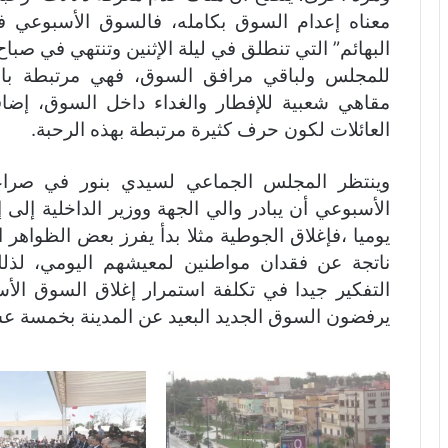
معناه إعدام السوق بكامله، فالسوق الأسبوعي ف
البهائم” التي تنطلق في ليلة الإثنين وتنتهي في صباح
للمجلس ولباقي مرافق السوق، فهي مرتبطة بالم
مقاهي شعبية للإفطار والغداء داخل السوق، إضا
العائلات لكون حرف كثيرة مرتبطة بهذه الرحبة.
وينتظر المجلس الجماعي لسيدي بنور في صراعه
الأسبوعي أن يبادر والي الجهة ووزير الداخلية إلى إ
يوميا ،فإغلاق الجوطية مثلا بدأ يفرز بعض الظواهر ا
ناتجة عن فقدان مواطنين لمعيشهم اليومي، لذل
التفكير جيدا في تكلفة استمرار إغلاق السوق ال
يرفضون السوق الجديد البعيد عن المدينة بخمسة عش