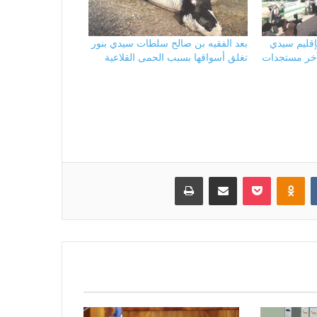
إقليم سيدي
بعد الفقيه بن صالح سلطات سيدي بنور
آخر مستجدات
تغلق أسواقها بسبب الحمى القلاعية
بوكيت
Odnoklassniki
مشاركة عبر البريد
طباعة