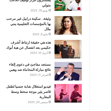
متولي
يونيو 19, 2022
وثيقة.. سكينة درابيل غير مرحب
بها بالمؤسسات التعليمية ببني
ملال
مايو 6, 2022
هذه هي حقيقة ارتباط أشرف
حكيمي بعد انفصال عن هبة أبوك
أبريل 10, 2023
مستجد مفاجئ في دعوى إلغاء
نتائج مباراة المحاماة ضد وهبي
فبراير 11, 2023
فيديو استغلال شابة جنسيا لطفل
قاصر يثير موجة سخط وسط
المغاربة
سبتمبر 20, 2020