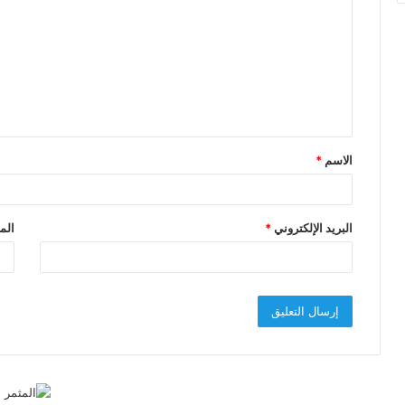
ل
ت
ع
ل
ي
ق
الاسم
*
*
البريد الإلكتروني
*
الم