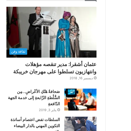
ثقافة وفن
عثمان أشقرا: مدير تنقصه مؤهلات
وانتهازيون تسلطوا على مهرجان خريبكة
ديسمبر 16, 2018
صَحافةُ هَتْكِ الأعْراضِ…مِن
السُّلْطةِ الرِّابعةِ إلى خدمة الجهة
الدّافعةِ
يناير 3, 2019
السلطات تفض اعتصام أساتذة
التكوين المهني بالدار البيضاء