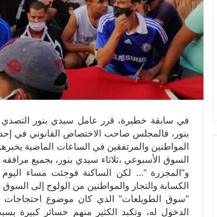
في سابقة خطيرة، قرر عامل سيدي بنور التصدي 
بنور، فالمجلس صاحب الاختصاص القانوني في إحداث
المواطنين والمرتفقين في الساعات الماضية يخبرهم ف
السوق الأسبوعي ،ثلاثاء سيدي بنور، بجميع مرافقه و
و“المجزرة ”… لكن الساكنة فوجئت مساء اليوم ا
الكسابة والتجار والمواطنين من الولوج إلى السوق ا
”سوق الطويلعات“ الذي كان موضوع احتجاجات ال
الدخول له، وتكبد الكثير منهم خسائر كبيرة بس