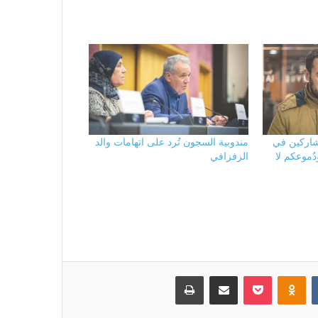
شاركين في
مندوبية السجون تُرد على اتهامات والد
 ودٌموعكم لا
الزفزافي
بوكيت
Odnoklassniki
مشاركة عبر البريد
طباعة