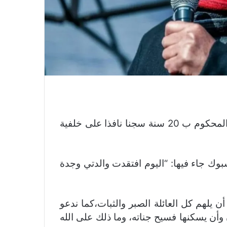
أعلن أحمد الزفزافي عن وفاة جدة ناصر الزفزافي المحكوم ب 20 سنة سجنا نافذا على خلفية
بوك جاء فيها: “اليوم افتقدت والدتي وجدة
يلهم كل العائلة الصبر والثبات،كما ندعو
وأن يسكنها فسيح جناته، وما ذلك على الله