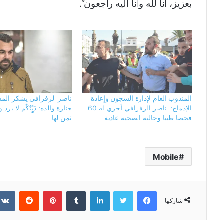
بعزيز، انا لله وانا اليه راجعون”.
المندوب العام لإدارة السجون وإعادة
ناصر الزفزافي يشكر الم
الإدماج: ناصر الزفزافي أجري له 60
جنازة والده: دَيٍٍِْنٌكٌم لا يرد
فحصا طبيا وحالته الصحية عادية
ثمن لها
Mobile
فيسبوك
تويتر
لينكدإن
بينتيريست
شاركها