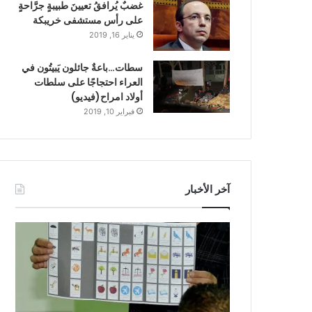
غضبٌ يُرافقُ تعيينَ طبيبةٍ جرَّاحةٍ
على رأس مستشفى خريبكة
يناير 16, 2019
سطات…باعةٌ جائلون يَبيتُون في
العراء احتجاجًا على سلطات
أولاد امراح(فيديو)
فبراير 10, 2019
آخر الأخبار