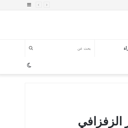
إضافة
عمود
جانبي
بحث
أة
عن
الوضع
المظلم
الزفزافي