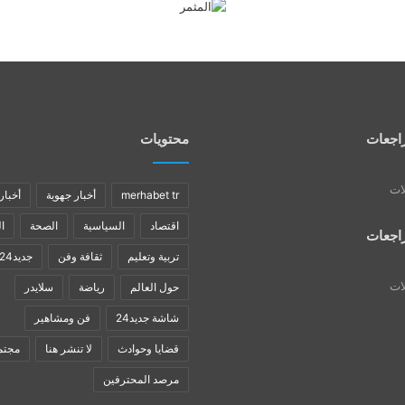
اجعات
محتويات
لات
merhabet tr
أخبار جهوية
أخبار
اقتصاد
السياسية
الصحة
ا
اجعات
تربية وتعليم
ثقافة وفن
جديد24
لات
حول العالم
رياضة
سلايدر
شاشة جديد24
فن ومشاهير
قضايا وحوادث
لا تنشر هنا
مجتم
مرصد المحترفين