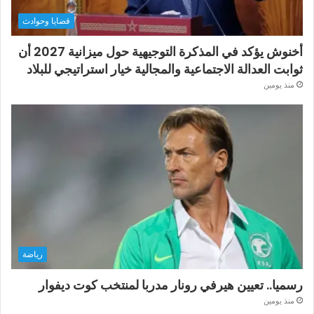
قضايا وحوادث
أخنوش يؤكد في المذكرة التوجيهية حول ميزانية 2027 أن
ثوابت العدالة الاجتماعية والمجالية خيار استراتيجي للبلاد
منذ يومين
رياضة
رسميا.. تعيين هيرفي رونار مدربا لمنتخب كوت ديفوار
منذ يومين