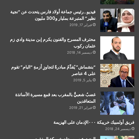
فيديو…رئيس جماعة أولاد فارس يتحدث عن “نجية
نظير” المتبرعة بمليار و300 مليون
فبراير 17, 2019
محترف المسرح والفنون يكرم إبن مدينة وادي زم
عثمان ركوب
ديسمبر 14, 2018
“بنشماش” يُقدِّمُ مبادرةً لتجاوزِ أزمةِ “البام” تقوم
على 4 عناصر
يناير 5, 2019
غضبٌ شعبيٌّ بالمغرب بعد قمع مسيرة الأساتذة
المتعاقدين
فبراير 21, 2019
فريق أولمبيك خريبكة ٠٠٠الإدمان على الهزيمة
ديسمبر 24, 2018
البحث عن مهرجان خريبكة المفقود