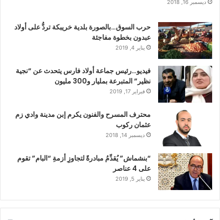
ديسمبر 16, 2018
حرب السوق…بالصورة بلدية خريبكة تردُّ على أولاد
عبدون بخطوة مفاجئة
يناير 4, 2019
فيديو…رئيس جماعة أولاد فارس يتحدث عن “نجية
نظير” المتبرعة بمليار و300 مليون
فبراير 17, 2019
محترف المسرح والفنون يكرم إبن مدينة وادي زم
عثمان ركوب
ديسمبر 14, 2018
“بنشماش” يُقدِّمُ مبادرةً لتجاوزِ أزمةِ “البام” تقوم
على 4 عناصر
يناير 5, 2019