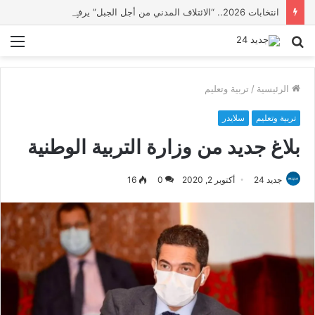
انتخابات 2026.. “الائتلاف المدني من أجل الجبل” يرفع عشرة مطالب أمام الأحزاب لإنصاف المناطق الجبلية
بحث
الق
عن
الرئيسية
/
تربية وتعليم
تربية وتعليم
سلايدر
بلاغ جديد من وزارة التربية الوطنية
جديد 24
أكتوبر 2, 2020
0
16