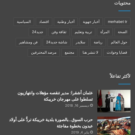
محتويات
merhabet tr
أخبار جهوية
أخبار وطنية
اقتصاد
السياسية
الصحة
المرأة
تربية وتعليم
ثقافة وفن
جديد24
حول العالم
رياضة
سلايدر
شاشة جديد24
فن ومشاهير
قضايا وحوادث
لا تنشر هنا
مجتمع
مرصد المحترفين
لأكثر تفاعلاً
عثمان أشقرا: مدير تنقصه مؤهلات وانتهازيون
تسلطوا على مهرجان خريبكة
ديسمبر 16, 2018
حرب السوق…بالصورة بلدية خريبكة تردُّ على أولاد
عبدون بخطوة مفاجئة
يناير 4, 2019