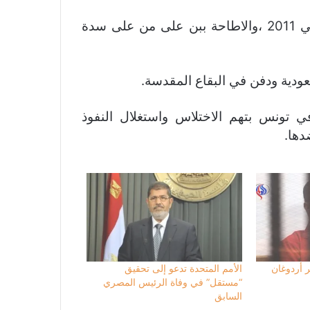
وقد مرّت قرابة العشرة سنوات منذ ثورة 14 جانفي 2011 ،والاطاحة ببن على من على سدة
ودية ودفن في البقاع المقدسة.
ي تونس بتهم الاختلاس واستغلال النفوذ
دها.
 أردوغان
الأمم المتحدة تدعو إلى تحقيق
“مستقل” في وفاة الرئيس المصري
السابق