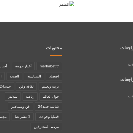
اجعات
محتويات
لات
merhabet tr
أخبار جهوية
أخبار
اقتصاد
السياسية
الصحة
ا
اجعات
تربية وتعليم
ثقافة وفن
جديد24
لات
حول العالم
رياضة
سلايدر
شاشة جديد24
فن ومشاهير
قضايا وحوادث
لا تنشر هنا
مجتم
مرصد المحترفين