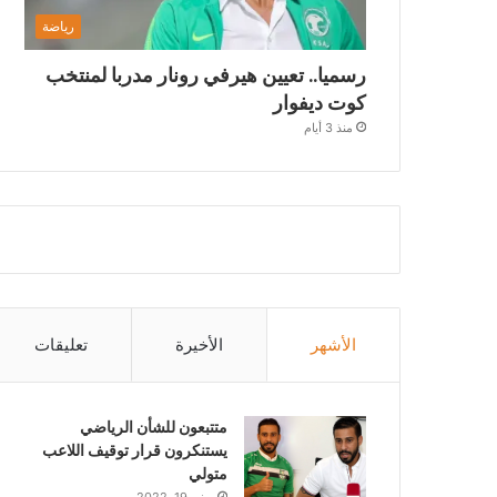
رياضة
رسميا.. تعيين هيرفي رونار مدربا لمنتخب
كوت ديفوار
منذ 3 أيام
الأشهر
الأخيرة
تعليقات
متتبعون للشأن الرياضي
يستنكرون قرار توقيف اللاعب
متولي
يونيو 19, 2022