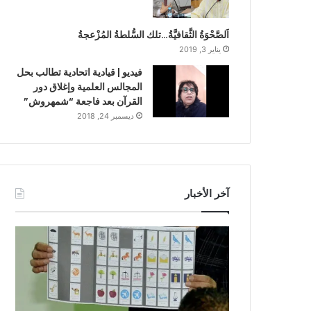
اَلصَّحْوَةُ الثَّقافيَّةُ…تلك السُّلطةُ المُزْعجةُ
يناير 3, 2019
فيديو | قيادية اتحادية تطالب بحل
المجالس العلمية وإغلاق دور
القرآن بعد فاجعة “شمهروش”
ديسمبر 24, 2018
آخر الأخبار