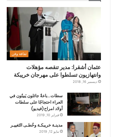
ثقافة وفن
عثمان أشقرا: مدير تنقصه مؤهلات
وانتهازيون تسلطوا على مهرجان خريبكة
ديسمبر 16, 2018
سطات…باعةٌ جائلون يَبيتُون في
العراء احتجاجًا على سلطات
أولاد امراح(فيديو)
فبراير 10, 2019
مدينـة خريبكـة وخُطـى التَغييـر
مايو 12, 2019