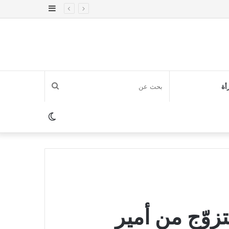
إضافة
عمود
جانبي
بحث
أة
عن
الوضع
المظلم
زوّج من أمير