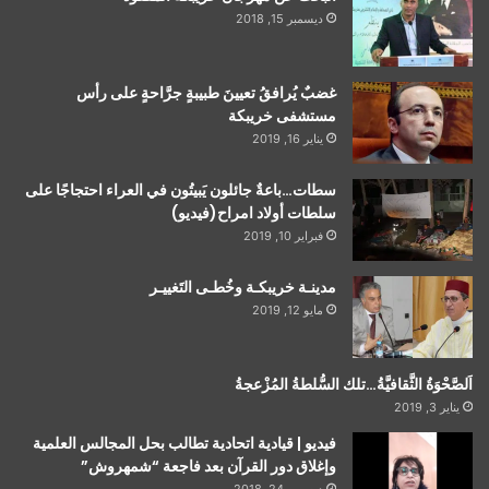
ديسمبر 15, 2018
غضبٌ يُرافقُ تعيينَ طبيبةٍ جرَّاحةٍ على رأس
مستشفى خريبكة
يناير 16, 2019
سطات…باعةٌ جائلون يَبيتُون في العراء احتجاجًا على
سلطات أولاد امراح(فيديو)
فبراير 10, 2019
مدينـة خريبكـة وخُطـى التَغييـر
مايو 12, 2019
اَلصَّحْوَةُ الثَّقافيَّةُ…تلك السُّلطةُ المُزْعجةُ
يناير 3, 2019
فيديو | قيادية اتحادية تطالب بحل المجالس العلمية
وإغلاق دور القرآن بعد فاجعة “شمهروش”
ديسمبر 24, 2018