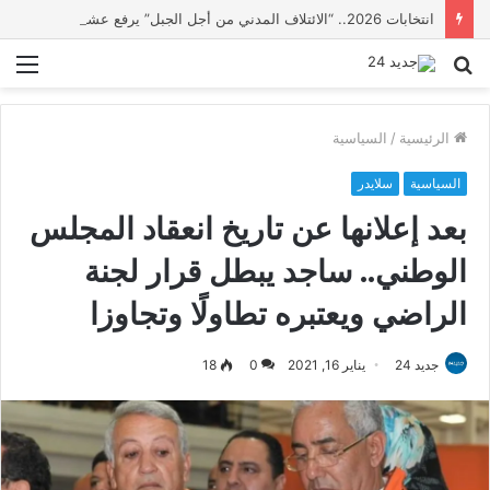
انتخابات 2026.. “الائتلاف المدني من أجل الجبل” يرفع عشرة مطالب أمام الأحزاب لإنصاف المناطق الجبلية
بحث
الق
عن
الرئيسية
/
السياسية
السياسية
سلايدر
بعد إعلانها عن تاريخ انعقاد المجلس
الوطني.. ساجد يبطل قرار لجنة
الراضي ويعتبره تطاولًا وتجاوزا
جديد 24
يناير 16, 2021
0
18