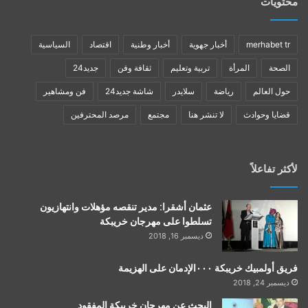
محتويات
merhabet tr
أخبار جهوية
أخبار وطنية
اقتصاد
السياسية
الصحة
المرأة
تربية وتعليم
ثقافة وفن
جديد24
حول العالم
رياضة
سلايدر
شاشة جديد24
فن ومشاهير
قضايا وحوادث
لا تنشر هنا
مجتمع
مرصد المحترفين
لأكثر تفاعلاً
عثمان أشقرا: مدير تنقصه مؤهلات وانتهازيون
تسلطوا على مهرجان خريبكة
ديسمبر 16, 2018
فريق أولمبيك خريبكة ٠٠٠الإدمان على الهزيمة
ديسمبر 24, 2018
البحث عن مهرجان خريبكة المفقود