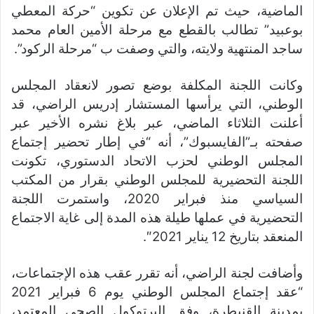
الماضية، حيث تم الإعلان عن تكوين “حركة المعطي
بوعبيد” تطالب بالقطع مع مرحلة الأمين العام محمد
ساجد المنتهية ولايته، والتي وصفت ب “مرحلة الركود”.
وكانت اللجنة المكلفة بوضع تصور لانعقاد المجلس
الوطني، التي يرأسها المستشار إدريس الراضي، قد
أعلنت الثلاثاء الماضي، عبر بلاغ نشره الأخير عبر
صفحته بـ”الفايسبوك”، أنه “في إطار تحضير إجتماع
المجلس الوطني لحزب الاتحاد الدستوري، تكونت
اللجنة التحضيرية للمجلس الوطني بقرار من المكتب
السياسي منذ فبراير 2020، واستمرت اللجنة
التحضيرية في عملها طيلة هذه المدة إلى غاية الاجتماع
المنعقد بتاريخ 12 يناير 2021″.
وأضافت لجنة الراضي، أنه تقرر عقب هذه الإجتماعات،
“عقد إجتماع المجلس الوطني يوم 6 فبراير 2021
بمدينة القنيطرة، وفق البرتوكول الصحي المعتمد،