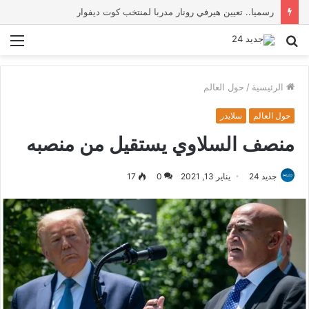
رسميا.. تعيين هيرفي رونار مدربا لمنتخب كوت ديفوار
بحث
الق
عن
الرئيسية
/
حول العالم
حول العالم
سلايدر
منصف السلاوي يستقيل من منصبه
جديد 24
يناير 13, 2021
0
17