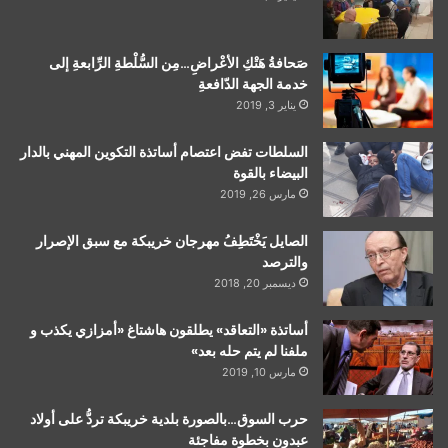
صَحافةُ هَتْكِ الأعْراضِ…مِن السُّلْطةِ الرِّابعةِ إلى
خدمة الجهة الدّافعةِ
يناير 3, 2019
السلطات تفض اعتصام أساتذة التكوين المهني بالدار
البيضاء بالقوة
مارس 26, 2019
الصايل يَخْتَطِفُ مهرجان خريبكة مع سبق الإصرار
والترصد
ديسمبر 20, 2018
أساتذة «التعاقد» يطلقون هاشتاغ «أمزازي يكذب و
ملفنا لم يتم حله بعد»
مارس 10, 2019
حرب السوق…بالصورة بلدية خريبكة تردُّ على أولاد
عبدون بخطوة مفاجئة