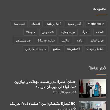
محتويات
merhabet tr
أخبار جهوية
أخبار وطنية
اقتصاد
السياسية
الصحة
المرأة
تربية وتعليم
ثقافة وفن
جديد24
حول العالم
رياضة
سلايدر
شاشة جديد24
فن ومشاهير
قضايا وحوادث
لا تنشر هنا
مجتمع
مرصد المحترفين
لأكثر تفاعلاً
عثمان أشقرا: مدير تنقصه مؤهلات وانتهازيون
تسلطوا على مهرجان خريبكة
ديسمبر 16, 2018
50 مُشرّدًا يَسْتَفيدُون من “عملية دفء” بخريبكة
يناير 5, 2019