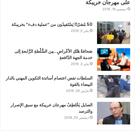
على مهرجان خريبكة
ديسمبر 16, 2018
50 مُشرّدًا يَسْتَفيدُون من “عملية دفء” بخريبكة
يناير 5, 2019
صَحافةُ هَتْكِ الأعْراضِ…مِن السُّلْطةِ الرِّابعةِ إلى
خدمة الجهة الدّافعةِ
يناير 3, 2019
السلطات تفض اعتصام أساتذة التكوين المهني بالدار
البيضاء بالقوة
مارس 26, 2019
الصايل يَخْتَطِفُ مهرجان خريبكة مع سبق الإصرار
والترصد
ديسمبر 20, 2018