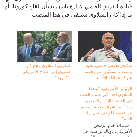
قيادة الفريق العلمي لإدارة بايدن بشأن لقاح كورونا، أو
ما إذا كان السلاوي سيبقى في هذا المنصب
شكوى تحرش جنسي تطيح
المغربي السلاوي ينجح في
بمنصف السلاوي من رئاسة
الوصول إلى اللقاح الأمريكي
شركة عملاقة للأدوية
لـ”كورونا”
الرئيس الأمريكي: “منصف
السلاوي أحد أكبر علماء الطب
في العالم حاليًا”.. والمغربي
يرد: “إنه لشرف عظيم.. وواثق
من تحقيقنا للهدف قبل نهاية
العام”
جديد24 قدم الرئيس
الأمريكي، دونالد ترامب، في