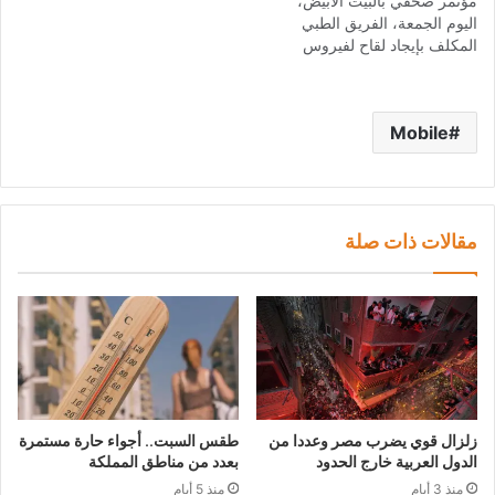
مؤتمر صحفي بالبيت الأبيض،
اليوم الجمعة، الفريق الطبي
المكلف بإيجاد لقاح لفيروس
"كورونا"، والذي يترأسه
المغربي منصف السلاوي.
واعتبر ترامب أن تقليد الدكتور
Mobile
المغربي لمهمة الإشراف على
عملية تطوير وإنتاج لقاح للوباء
لم تأتِ من فراغ، معتبرا إياه
أحد أكبر أكبر الخامات…
مقالات ذات صلة
زلزال قوي يضرب مصر وعددا من
طقس السبت.. أجواء حارة مستمرة
الدول العربية خارج الحدود
بعدد من مناطق المملكة
منذ 3 أيام
منذ 5 أيام