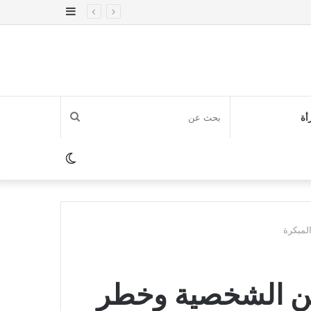
إضافة
عمود
جانبي
بحث
أة
عن
الوضع
المظلم
لمبكرة
ن الشخصية وخطر