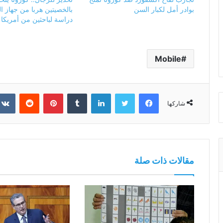
بوادر أمل لكبار السن
بالخصيتين هربا من جهاز 
دراسة لباحثين من أمريكا و
Mobile
فيسبوك
تويتر
لينكدإن
بينتيريست
شاركها
مقالات ذات صلة