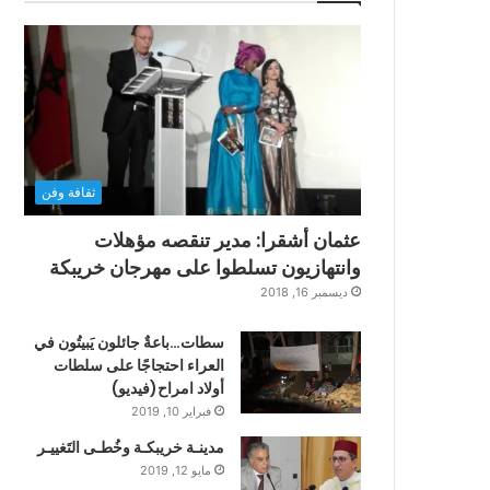
ثقافة وفن
عثمان أشقرا: مدير تنقصه مؤهلات
وانتهازيون تسلطوا على مهرجان خريبكة
ديسمبر 16, 2018
سطات…باعةٌ جائلون يَبيتُون في
العراء احتجاجًا على سلطات
أولاد امراح(فيديو)
فبراير 10, 2019
مدينـة خريبكـة وخُطـى التَغييـر
مايو 12, 2019