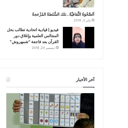
اَلصَّحْوَةُ الثَّقافيَّةُ…تلك السُّلطةُ المُزْعجةُ
يناير 3, 2019
فيديو | قيادية اتحادية تطالب بحل
المجالس العلمية وإغلاق دور
القرآن بعد فاجعة “شمهروش”
ديسمبر 24, 2018
آخر الأخبار