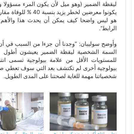
ليقظة الضمير (وهو ميل لأن يكون المرء مسؤولا 
يكونوا معرضين لخطر يزي
هو ليس واضحا كيف يمكن أن يحدث هذا والأهم 
الرابط”.
وأوضح سوليبان: “وجدنا أن جزءا من السبب في أن
السمة الشخصية ليقظة الضمير يعيشون أطول هو
بيولوجية أخرى لم تكتشف بعد التي سوف تعطي صو
شخصياتنا مهمة للغاية لصحتنا على المدى الطويل.
تجارب لقاح أكسفورد ضد كورونا تمنح
تحذير للرجال.. كورونا يت