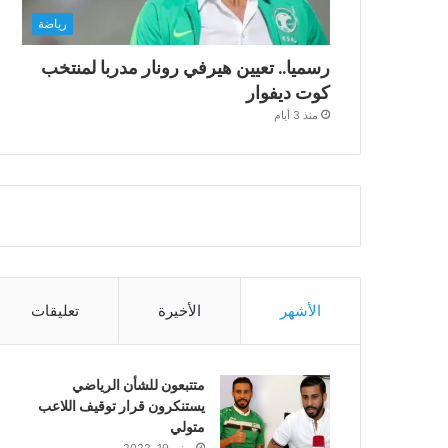
رياضة
رسميا.. تعيين هيرفي رونار مدربا لمنتخب
كوت ديفوار
منذ 3 أيام
الأشهر
الأخيرة
تعليقات
متتبعون للشأن الرياضي
يستنكرون قرار توقيف اللاعب
متولي
يونيو 19, 2022