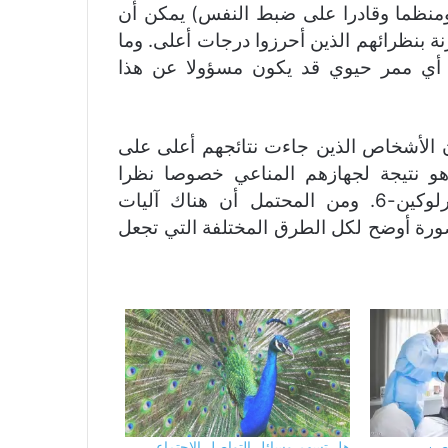
ومنظما وقادرا على ضبط النفس) يمكن أن
د بنسبة 40 % للوفاة مقارنة بنظرائهم الذين أحرزوا درجات أعلى. وما
أي ممر حيوي قد يكون مسؤولا عن هذا
 الأشخاص الذين جاءت نتائجهم أعلى على
 نتيجة لجهازهم المناعي خصوصا نظرا
للمستويات الأقل من علامة بيولوجية تسمى انترلوكين-6. ومن المحتمل أن هناك آليات
رة أوضح لكل الطرق المختلفة التي تجعل
حصن
هل تسهم وسائل التواصل الاجتماعي