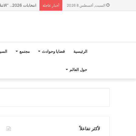
انتخابات 2026.. “الائتلاف المدني من أجل الجبل” يرفع عشرة مطالب أمام الأحزاب لإنصاف المناطق الجبلية
السبت, أغسطس 8 2026
أخبار عاجلة
الرئيسية
قضايا وحوادث
مجتمع
السي
حول العالم
لأكثر تفاعلاً