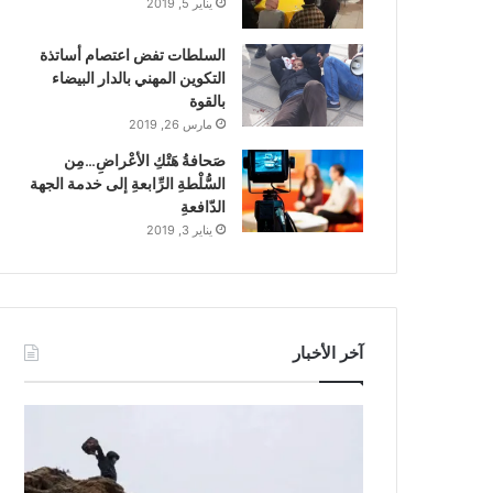
يناير 5, 2019
السلطات تفض اعتصام أساتذة
التكوين المهني بالدار البيضاء
بالقوة
مارس 26, 2019
صَحافةُ هَتْكِ الأعْراضِ…مِن
السُّلْطةِ الرِّابعةِ إلى خدمة الجهة
الدّافعةِ
يناير 3, 2019
آخر الأخبار