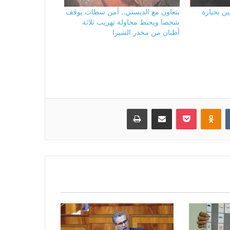
ن بحيازة
بتعاون مع الديستي.. أمن سطات يوقف
شخصا ويحبط محاولة تهريب ثلاثة
أطنان من مخدر الشيرا
بوكيت
Odnoklassniki
مشاركة عبر البريد
طباعة