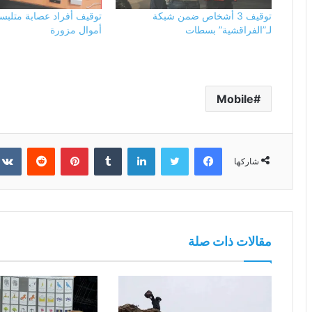
توقيف 3 أشخاص ضمن شبكة
توقيف أفراد عصابة متلبسي
لـ”الفراقشية” بسطات
أموال مزورة
Mobile
فيسبوك
تويتر
لينكدإن
بينتيريست
شاركها
مقالات ذات صلة