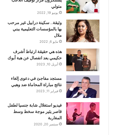
متولي
يونيو 19, 2022
وثيقة.. سكينة درابيل غير مرحب
بها بالمؤسسات التعليمية ببني
ملال
مايو 6, 2022
هذه هي حقيقة ارتباط أشرف
حكيمي بعد انفصال عن هبة أبوك
أبريل 10, 2023
مستجد مفاجئ في دعوى إلغاء
نتائج مباراة المحاماة ضد وهبي
فبراير 11, 2023
فيديو استغلال شابة جنسيا لطفل
قاصر يثير موجة سخط وسط
المغاربة
سبتمبر 20, 2020