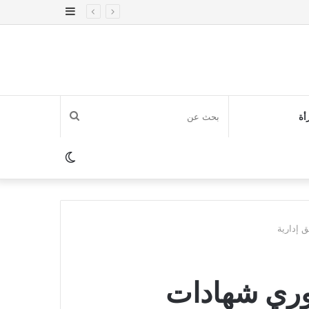
إضافة
عمود
جانبي
بحث
أة
عن
الوضع
المظلم
 إدارية
زوري شهادات