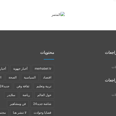
اجعات
محتويات
لات
merhabet tr
أخبار جهوية
أخبار
اقتصاد
السياسية
الصحة
ا
اجعات
تربية وتعليم
ثقافة وفن
جديد24
لات
حول العالم
رياضة
سلايدر
شاشة جديد24
فن ومشاهير
قضايا وحوادث
لا تنشر هنا
مجتم