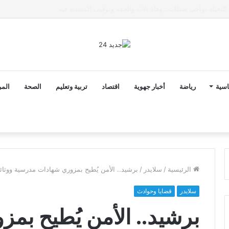
ى خط تعرض شاب لتهديد من فرد القوات العمومية
اسية
رياضة
أخبار جهوية
اقتصاد
تربية وتعليم
الصحة
المر
الرئيسية
/
سلايدر
/
برشيد.. الأمن يُطيح بمزوري شهادات مدرسية ووثائق
سلايدر
قضايا وحوادث
برشيد.. الأمن يُطيح بم