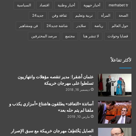
merhabet tr
أخبار جهوية
أخبار وطنية
اقتصاد
السياسية
الصحة
المرأة
تربية وتعليم
ثقافة وفن
جديد24
حول العالم
رياضة
سلايدر
شاشة جديد24
فن ومشاهير
قضايا وحوادث
لا تنشر هنا
مجتمع
مرصد المحترفين
لأكثر تفاعلاً
عثمان أشقرا: مدير تنقصه مؤهلات وانتهازيون
تسلطوا على مهرجان خريبكة
ديسمبر 16, 2018
أساتذة «التعاقد» يطلقون هاشتاغ «أمزازي يكذب و
ملفنا لم يتم حله بعد»
مارس 10, 2019
الصايل يَخْتَطِفُ مهرجان خريبكة مع سبق الإصرار