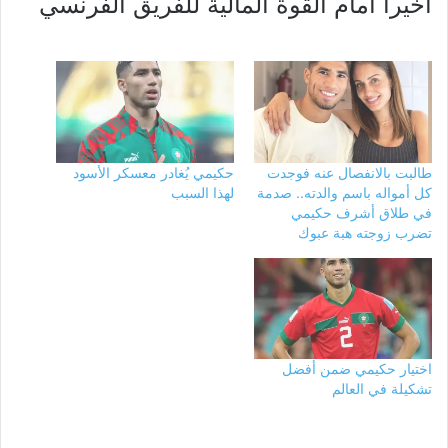
أخيرا أمام القوة المالية للفريق الفرنسي
طالبت بالانفصال عنه فوجدت
حكيمي يُغادر معسكر الأسود
كل أمواله باسم والدته.. صدمة
لهذا السبب
في طلاق أشرف حكيمي
تضرب زوجته هبة عبوك
اختيار حكيمي ضمن أفضل
تشكيلة في العالم