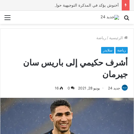
أخنوش يؤكد في المذكرة التوجيهية حول ميزانية 2027 أن ثوابت العدالة الاجتماعية والمجالية خيار استراتيجي للبلاد
بحث
الق
عن
الرئيسية
/
رياضة
رياضة
سلايدر
أشرف حكيمي إلى باريس سان
جيرمان
جديد 24
يونيو 28, 2021
0
16