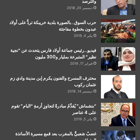
والترصد
ديسمبر 20, 2018
حرب السوق…بالصورة بلدية خريبكة تردُّ على أولاد
عبدون بخطوة مفاجئة
يناير 4, 2019
فيديو…رئيس جماعة أولاد فارس يتحدث عن “نجية
نظير” المتبرعة بمليار و300 مليون
فبراير 17, 2019
محترف المسرح والفنون يكرم إبن مدينة وادي زم
عثمان ركوب
ديسمبر 14, 2018
“بنشماش” يُقدِّمُ مبادرةً لتجاوزِ أزمةِ “البام” تقوم
على 4 عناصر
يناير 5, 2019
غضبٌ شعبيٌّ بالمغرب بعد قمع مسيرة الأساتذة