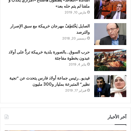
أساتذة «التعاقد» يطلقون هاشتاغ «أمزازي يكذب و
ملفنا لم يتم حله بعد»
مارس 10, 2019
الصايل يَخْتَطِفُ مهرجان خريبكة مع سبق الإصرار
والترصد
ديسمبر 20, 2018
حرب السوق…بالصورة بلدية خريبكة تردُّ على أولاد
عبدون بخطوة مفاجئة
يناير 4, 2019
فيديو…رئيس جماعة أولاد فارس يتحدث عن “نجية
نظير” المتبرعة بمليار و300 مليون
فبراير 17, 2019
آخر الأخبار