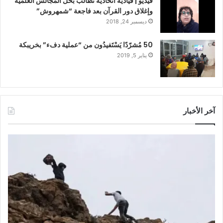
فيديو | قيادية اتحادية تطالب بحل المجالس العلمية
وإغلاق دور القرآن بعد فاجعة “شمهروش”
ديسمبر 24, 2018
50 مُشرّدًا يَسْتَفيدُون من “عملية دفء” بخريبكة
يناير 5, 2019
آخر الأخبار