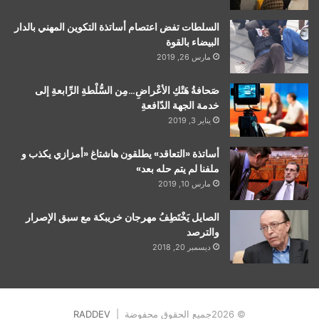
السلطات تفض اعتصام أساتذة التكوين المهني بالدار
البيضاء بالقوة
مارس 26, 2019
صَحافةُ هَتْكِ الأعْراضِ…مِن السُّلْطةِ الرِّابعةِ إلى
خدمة الجهة الدّافعةِ
يناير 3, 2019
أساتذة «التعاقد» يطلقون هاشتاغ «أمزازي يكذب و
ملفنا لم يتم حله بعد»
مارس 10, 2019
الصايل يَخْتَطِفُ مهرجان خريبكة مع سبق الإصرار
والترصد
ديسمبر 20, 2018
© 2026جميع الحقوق محفوضة |
RADDEV