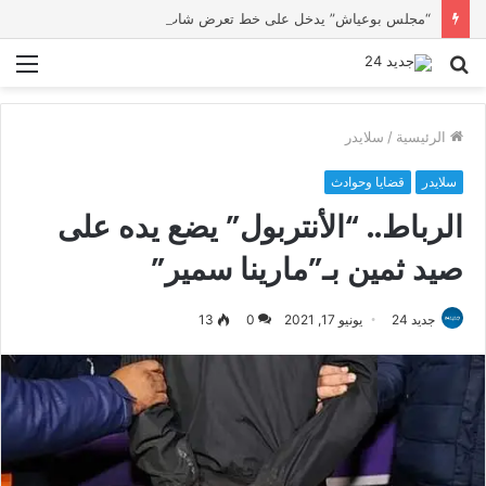
“مجلس بوعياش” يدخل على خط تعرض شاب لتهديد من فرد القوات العمومية
بحث
الق
عن
الرئيسية
/
سلايدر
سلايدر
قضايا وحوادث
الرباط.. “الأنتربول” يضع يده على
صيد ثمين بـ”مارينا سمير”
جديد 24
يونيو 17, 2021
0
13