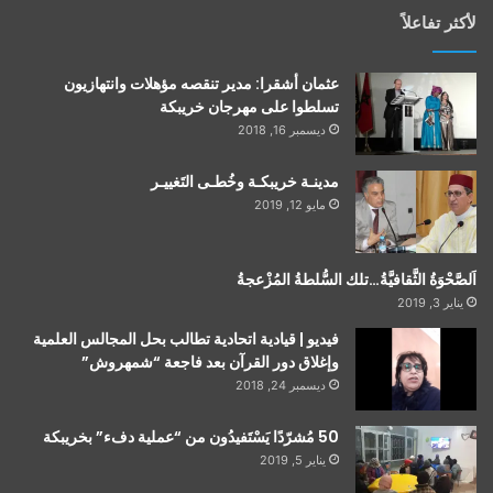
لأكثر تفاعلاً
عثمان أشقرا: مدير تنقصه مؤهلات وانتهازيون
تسلطوا على مهرجان خريبكة
ديسمبر 16, 2018
مدينـة خريبكـة وخُطـى التَغييـر
مايو 12, 2019
اَلصَّحْوَةُ الثَّقافيَّةُ…تلك السُّلطةُ المُزْعجةُ
يناير 3, 2019
فيديو | قيادية اتحادية تطالب بحل المجالس العلمية
وإغلاق دور القرآن بعد فاجعة “شمهروش”
ديسمبر 24, 2018
50 مُشرّدًا يَسْتَفيدُون من “عملية دفء” بخريبكة
يناير 5, 2019