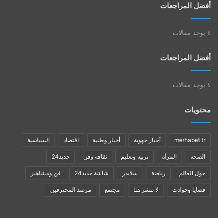
أفضل المراجعات
لا يوجد مقالات
أفضل المراجعات
لا يوجد مقالات
محتويات
merhabet tr
أخبار جهوية
أخبار وطنية
اقتصاد
السياسية
الصحة
المرأة
تربية وتعليم
ثقافة وفن
جديد24
حول العالم
رياضة
سلايدر
شاشة جديد24
فن ومشاهير
قضايا وحوادث
لا تنشر هنا
مجتمع
مرصد المحترفين