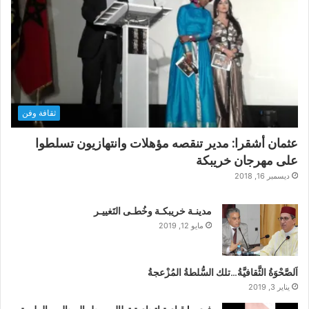
ثقافة وفن
عثمان أشقرا: مدير تنقصه مؤهلات وانتهازيون تسلطوا
على مهرجان خريبكة
ديسمبر 16, 2018
مدينـة خريبكـة وخُطـى التَغييـر
مايو 12, 2019
اَلصَّحْوَةُ الثَّقافيَّةُ…تلك السُّلطةُ المُزْعجةُ
يناير 3, 2019