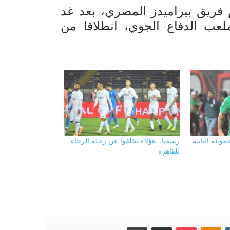
 فريق بيراميدز المصري، بعد غد
ية ملعب الدفاع الجوي، انطلاقا من
موعة الثانية
رسميا.. هؤلاء تخلفوا عن رحلة الرجاء
للقاهرة
بوكيت
Odnoklassniki
مشاركة عبر البريد
طباعة