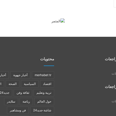
اجعات
محتويات
لات
merhabet tr
أخبار جهوية
أخبار
اقتصاد
السياسية
الصحة
ا
اجعات
تربية وتعليم
ثقافة وفن
جديد24
لات
حول العالم
رياضة
سلايدر
شاشة جديد24
فن ومشاهير