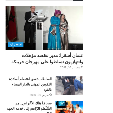
ثقافة وفن
عثمان أشقرا: مدير تنقصه مؤهلات
وانتهازيون تسلطوا على مهرجان خريبكة
ديسمبر 16, 2018
السلطات تفض اعتصام أساتذة
التكوين المهني بالدار البيضاء
بالقوة
مارس 26, 2019
صَحافةُ هَتْكِ الأعْراضِ…مِن
السُّلْطةِ الرِّابعةِ إلى خدمة الجهة