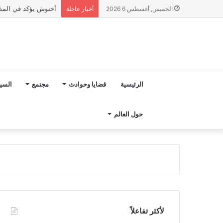
أخنوش يؤكد في المذكرة التوجيهية حول ميزانية 027
الخميس, أغسطس 6 2026
أخبار عاجلة
الرئيسية
قضايا وحوادث
مجتمع
السي
حول العالم
لأكثر تفاعلاً