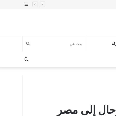
إضافة
عمود
جانبي
بحث
أة
عن
الوضع
المظلم
رحال إلى مصر