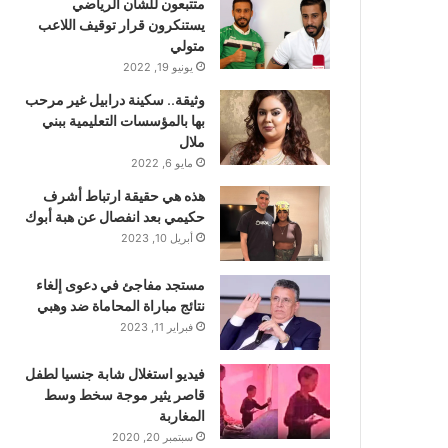
متتبعون للشأن الرياضي
يستنكرون قرار توقيف اللاعب
متولي
يونيو 19, 2022
وثيقة.. سكينة درابيل غير مرحب
بها بالمؤسسات التعليمية ببني
ملال
مايو 6, 2022
هذه هي حقيقة ارتباط أشرف
حكيمي بعد انفصال عن هبة أبوك
أبريل 10, 2023
مستجد مفاجئ في دعوى إلغاء
نتائج مباراة المحاماة ضد وهبي
فبراير 11, 2023
فيديو استغلال شابة جنسيا لطفل
قاصر يثير موجة سخط وسط
المغاربة
سبتمبر 20, 2020