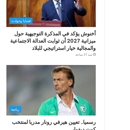
قضايا وحوادث
أخنوش يؤكد في المذكرة التوجيهية حول
ميزانية 2027 أن ثوابت العدالة الاجتماعية
والمجالية خيار استراتيجي للبلاد
منذ 21 ساعة
رياضة
رسميا.. تعيين هيرفي رونار مدربا لمنتخب
كوت ديفوار