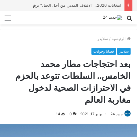
انتخابات 2026.. “الائتلاف المدني من أجل الجبل” يرفع عشرة مطالب أمام الأحزاب لإنصاف المناطق الجبلية
بحث
الق
عن
الرئيسية
/
سلايدر
سلايدر
قضايا وحوادث
بعد احتجاجات مطار محمد
الخامس.. السلطات تتوعد بالحزم
في الاحترازات الصحية لدخول
مغاربة العالم
جديد 24
يونيو 17, 2021
0
14