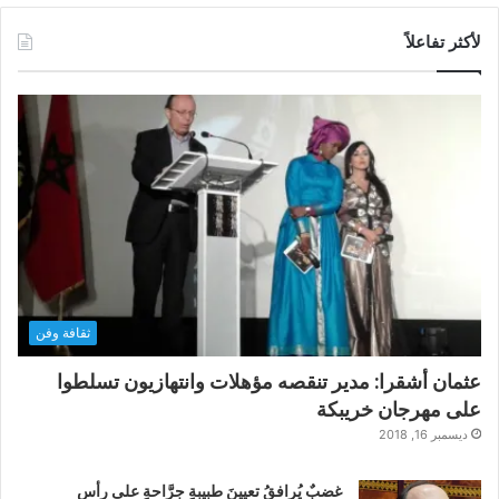
لأكثر تفاعلاً
ثقافة وفن
عثمان أشقرا: مدير تنقصه مؤهلات وانتهازيون تسلطوا
على مهرجان خريبكة
ديسمبر 16, 2018
غضبٌ يُرافقُ تعيينَ طبيبةٍ جرَّاحةٍ على رأس