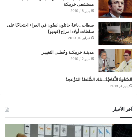
مستشفى خريبكة
يناير 16, 2019
سطات…باعةٌ جائلون يَبيتُون في العراء احتجاجًا على
سلطات أولاد امراح(فيديو)
فبراير 10, 2019
مدينـة خريبكـة وخُطـى التَغييـر
مايو 12, 2019
اَلصَّحْوَةُ الثَّقافيَّةُ…تلك السُّلطةُ المُزْعجةُ
يناير 3, 2019
آخر الأخبار