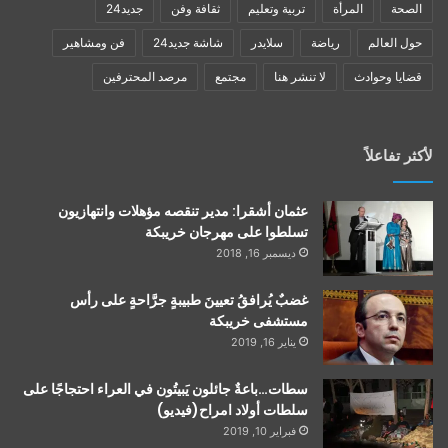
الصحة
المرأة
تربية وتعليم
ثقافة وفن
جديد24
حول العالم
رياضة
سلايدر
شاشة جديد24
فن ومشاهير
قضايا وحوادث
لا تنشر هنا
مجتمع
مرصد المحترفين
لأكثر تفاعلاً
عثمان أشقرا: مدير تنقصه مؤهلات وانتهازيون
تسلطوا على مهرجان خريبكة
ديسمبر 16, 2018
غضبٌ يُرافقُ تعيينَ طبيبةٍ جرَّاحةٍ على رأس
مستشفى خريبكة
يناير 16, 2019
سطات…باعةٌ جائلون يَبيتُون في العراء احتجاجًا على
سلطات أولاد امراح(فيديو)
فبراير 10, 2019