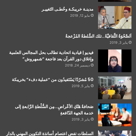
مدينـة خريبكـة وخُطـى التَغييـر
مايو 12, 2019
اَلصَّحْوَةُ الثَّقافيَّةُ…تلك السُّلطةُ المُزْعجةُ
يناير 3, 2019
فيديو | قيادية اتحادية تطالب بحل المجالس العلمية
وإغلاق دور القرآن بعد فاجعة “شمهروش”
ديسمبر 24, 2018
50 مُشرّدًا يَسْتَفيدُون من “عملية دفء” بخريبكة
يناير 5, 2019
صَحافةُ هَتْكِ الأعْراضِ…مِن السُّلْطةِ الرِّابعةِ إلى
خدمة الجهة الدّافعةِ
يناير 3, 2019
السلطات تفض اعتصام أساتذة التكوين المهني بالدار