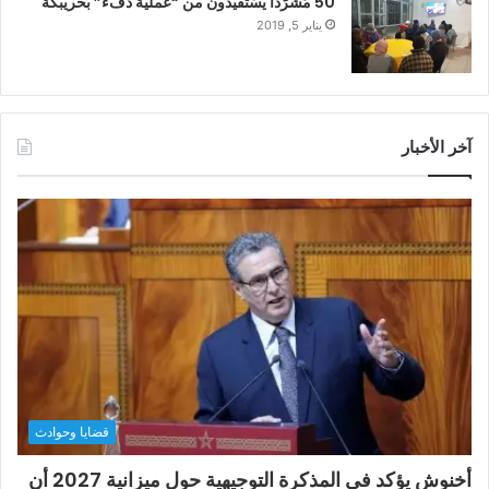
50 مُشرّدًا يَسْتَفيدُون من “عملية دفء” بخريبكة
يناير 5, 2019
آخر الأخبار
قضايا وحوادث
أخنوش يؤكد في المذكرة التوجيهية حول ميزانية 2027 أن