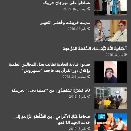
تسلطوا على مهرجان خريبكة
ديسمبر 16, 2018
مدينـة خريبكـة وخُطـى التَغييـر
مايو 12, 2019
اَلصَّحْوَةُ الثَّقافيَّةُ…تلك السُّلطةُ المُزْعجةُ
يناير 3, 2019
فيديو | قيادية اتحادية تطالب بحل المجالس العلمية
وإغلاق دور القرآن بعد فاجعة “شمهروش”
ديسمبر 24, 2018
50 مُشرّدًا يَسْتَفيدُون من “عملية دفء” بخريبكة
يناير 5, 2019
صَحافةُ هَتْكِ الأعْراضِ…مِن السُّلْطةِ الرِّابعةِ إلى
خدمة الجهة الدّافعةِ
يناير 3, 2019