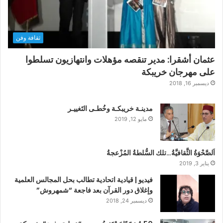
ثقافة وفن
عثمان أشقرا: مدير تنقصه مؤهلات وانتهازيون تسلطوا
على مهرجان خريبكة
ديسمبر 16, 2018
مدينـة خريبكـة وخُطـى التَغييـر
مايو 12, 2019
اَلصَّحْوَةُ الثَّقافيَّةُ…تلك السُّلطةُ المُزْعجةُ
يناير 3, 2019
فيديو | قيادية اتحادية تطالب بحل المجالس العلمية
وإغلاق دور القرآن بعد فاجعة “شمهروش”
ديسمبر 24, 2018