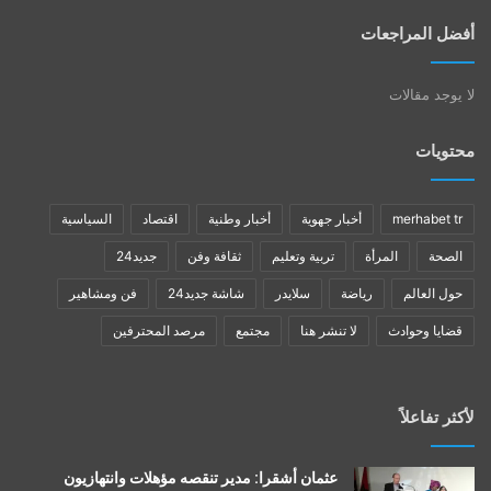
أفضل المراجعات
لا يوجد مقالات
محتويات
merhabet tr
أخبار جهوية
أخبار وطنية
اقتصاد
السياسية
الصحة
المرأة
تربية وتعليم
ثقافة وفن
جديد24
حول العالم
رياضة
سلايدر
شاشة جديد24
فن ومشاهير
قضايا وحوادث
لا تنشر هنا
مجتمع
مرصد المحترفين
لأكثر تفاعلاً
عثمان أشقرا: مدير تنقصه مؤهلات وانتهازيون