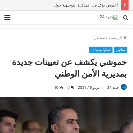
أخنوش يؤكد في المذكرة التوجيهية حول ميزانية 2027 أن ثوابت العدالة الاجتماعية والمجالية خيار استراتيجي للبلاد
بحث
الق
عن
الرئيسية
/
سلايدر
سلايدر
قضايا وحوادث
حموشي يكشف عن تعيينات جديدة
بمديرية الأمن الوطني
جديد 24
يونيو 16, 2021
0
10