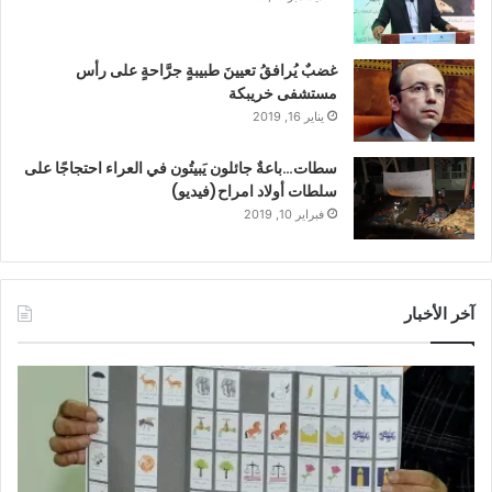
غضبٌ يُرافقُ تعيينَ طبيبةٍ جرَّاحةٍ على رأس
مستشفى خريبكة
يناير 16, 2019
سطات…باعةٌ جائلون يَبيتُون في العراء احتجاجًا على
سلطات أولاد امراح(فيديو)
فبراير 10, 2019
آخر الأخبار