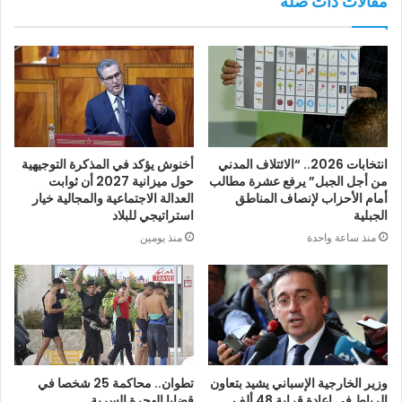
مقالات ذات صلة
انتخابات 2026.. “الائتلاف المدني
أخنوش يؤكد في المذكرة التوجيهية
من أجل الجبل” يرفع عشرة مطالب
حول ميزانية 2027 أن ثوابت
أمام الأحزاب لإنصاف المناطق
العدالة الاجتماعية والمجالية خيار
الجبلية
استراتيجي للبلاد
منذ ساعة واحدة
منذ يومين
وزير الخارجية الإسباني يشيد بتعاون
تطوان.. محاكمة 25 شخصا في
الرباط في إعادة قرابة 48 ألف
قضايا الهجرة السرية