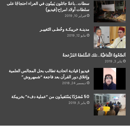
سطات…باعةٌ جائلون يَبيتُون في العراء احتجاجًا على
سلطات أولاد امراح(فيديو)
فبراير 10, 2019
مدينـة خريبكـة وخُطـى التَغييـر
مايو 12, 2019
اَلصَّحْوَةُ الثَّقافيَّةُ…تلك السُّلطةُ المُزْعجةُ
يناير 3, 2019
فيديو | قيادية اتحادية تطالب بحل المجالس العلمية
وإغلاق دور القرآن بعد فاجعة “شمهروش”
ديسمبر 24, 2018
50 مُشرّدًا يَسْتَفيدُون من “عملية دفء” بخريبكة
يناير 5, 2019