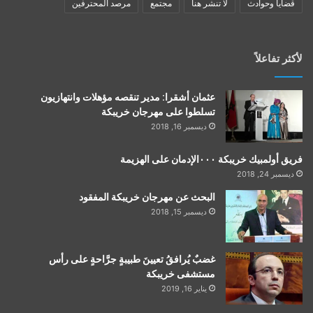
قضايا وحوادث
لا تنشر هنا
مجتمع
مرصد المحترفين
لأكثر تفاعلاً
عثمان أشقرا: مدير تنقصه مؤهلات وانتهازيون
تسلطوا على مهرجان خريبكة
ديسمبر 16, 2018
فريق أولمبيك خريبكة ٠٠٠الإدمان على الهزيمة
ديسمبر 24, 2018
البحث عن مهرجان خريبكة المفقود
ديسمبر 15, 2018
غضبٌ يُرافقُ تعيينَ طبيبةٍ جرَّاحةٍ على رأس
مستشفى خريبكة
يناير 16, 2019