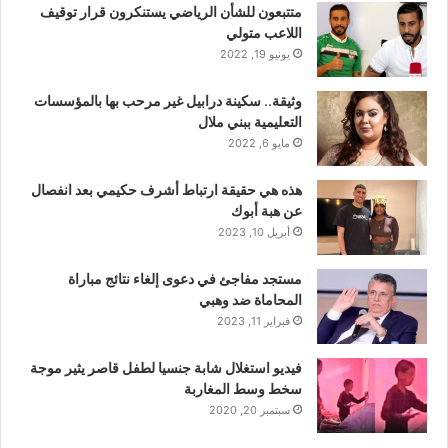
متتبعون للشأن الرياضي يستنكرون قرار توقيف
اللاعب متولي
يونيو 19, 2022
وثيقة.. سكينة درابيل غير مرحب بها بالمؤسسات
التعليمية ببني ملال
مايو 6, 2022
هذه هي حقيقة ارتباط أشرف حكيمي بعد انفصال
عن هبة أبوك
أبريل 10, 2023
مستجد مفاجئ في دعوى إلغاء نتائج مباراة
المحاماة ضد وهبي
فبراير 11, 2023
فيديو استغلال شابة جنسيا لطفل قاصر يثير موجة
سخط وسط المغاربة
سبتمبر 20, 2020