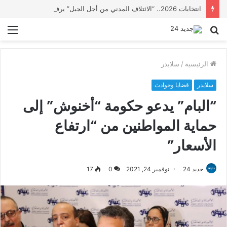
انتخابات 2026.. “الائتلاف المدني من أجل الجبل” يرفع عشرة مطالب أمام الأحزاب لإنصاف المناطق الجبلية
بحث
الق
عن
الرئيسية
/
سلايدر
سلايدر
قضايا وحوادث
“البام” يدعو حكومة “أخنوش” إلى
حماية المواطنين من “ارتفاع
الأسعار”
جديد 24
نوفمبر 24, 2021
0
17