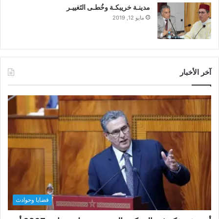
مدينـة خريبكـة وخُطـى التَغييـر
مايو 12, 2019
آخر الأخبار
قضايا وحوادث