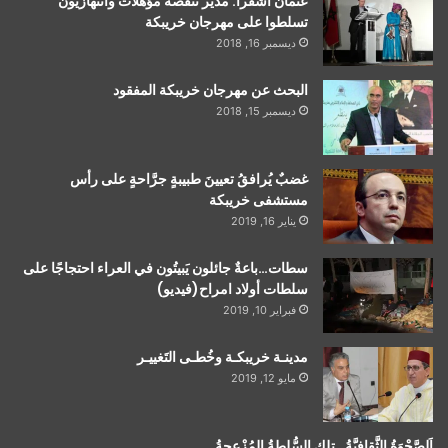
عثمان أشقرا: مدير تنقصه مؤهلات وانتهازيون
تسلطوا على مهرجان خريبكة
ديسمبر 16, 2018
البحث عن مهرجان خريبكة المفقود
ديسمبر 15, 2018
غضبٌ يُرافقُ تعيينَ طبيبةٍ جرَّاحةٍ على رأس
مستشفى خريبكة
يناير 16, 2019
سطات…باعةٌ جائلون يَبيتُون في العراء احتجاجًا على
سلطات أولاد امراح(فيديو)
فبراير 10, 2019
مدينـة خريبكـة وخُطـى التَغييـر
مايو 12, 2019
اَلصَّحْوَةُ الثَّقافيَّةُ…تلك السُّلطةُ المُزْعجةُ