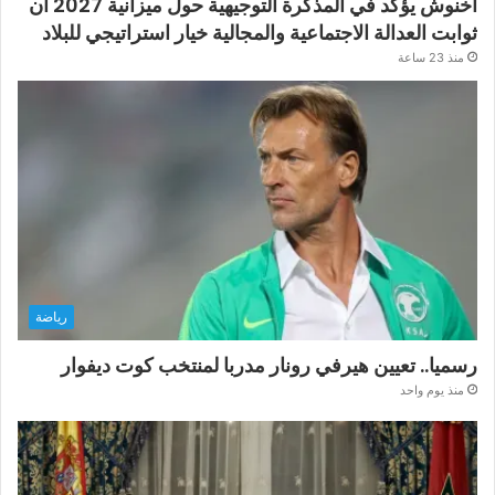
أخنوش يؤكد في المذكرة التوجيهية حول ميزانية 2027 أن
ثوابت العدالة الاجتماعية والمجالية خيار استراتيجي للبلاد
منذ 23 ساعة
رياضة
رسميا.. تعيين هيرفي رونار مدربا لمنتخب كوت ديفوار
منذ يوم واحد