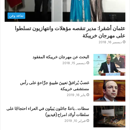
ثقافة وفن
عثمان أشقرا: مدير تنقصه مؤهلات وانتهازيون تسلطوا
على مهرجان خريبكة
ديسمبر 16, 2018
البحث عن مهرجان خريبكة المفقود
ديسمبر 15, 2018
غضبٌ يُرافقُ تعيينَ طبيبةٍ جرَّاحةٍ على رأس
مستشفى خريبكة
يناير 16, 2019
سطات…باعةٌ جائلون يَبيتُون في العراء احتجاجًا على
سلطات أولاد امراح(فيديو)
فبراير 10, 2019