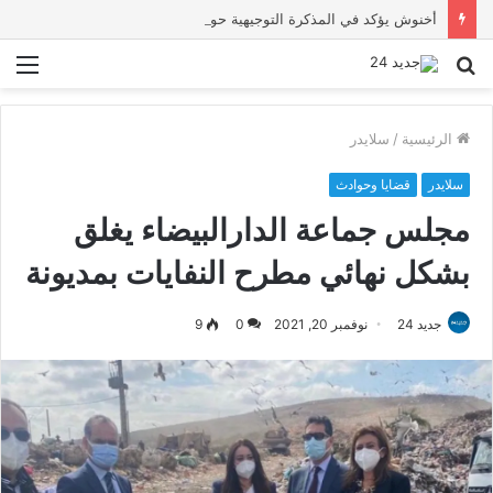
أخنوش يؤكد في المذكرة التوجيهية حول ميزانية 2027 أن ثوابت العدالة الاجتماعية والمجالية خيار استراتيجي للبلاد
بحث
الق
عن
الرئيسية
/
سلايدر
سلايدر
قضايا وحوادث
مجلس جماعة الدارالبيضاء يغلق
بشكل نهائي مطرح النفايات بمديونة
جديد 24
نوفمبر 20, 2021
0
9