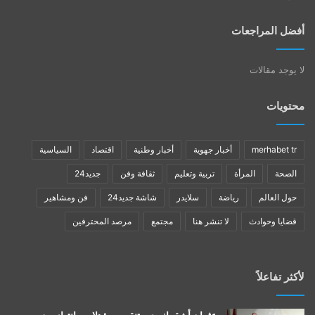
أفضل المراجعات
لا يوجد مقالات
محتويات
merhabet tr
أخبار جهوية
أخبار وطنية
اقتصاد
السياسية
الصحة
المرأة
تربية وتعليم
ثقافة وفن
جديد24
حول العالم
رياضة
سلايدر
شاشة جديد24
فن ومشاهير
قضايا وحوادث
لا تنشر هنا
مجتمع
مرصد المحترفين
لأكثر تفاعلاً