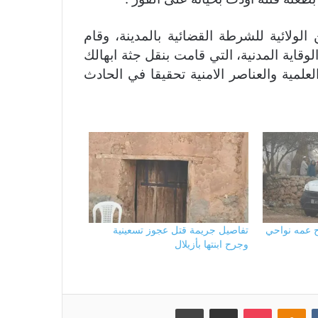
لولائية للشرطة القضائية بالمدينة، وقام
وقاية المدنية، التي قامت بنقل جثة ابهالك
لمية والعناصر الامنية تحقيقا في الحادث
 عمه نواحي
تفاصيل جريمة قتل عجوز تسعينية
وجرح ابنتها بأزيلال
بوكيت
Odnoklassniki
مشاركة عبر البريد
طباعة