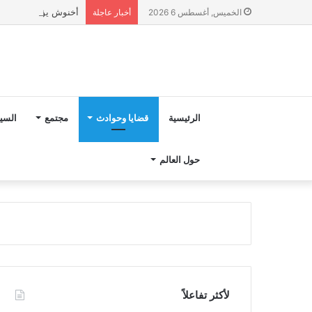
أخنوش يؤكد في المذكرة التوجيهية حول ميزانية 027
الخميس, أغسطس 6 2026
أخبار عاجلة
الرئيسية
قضايا وحوادث
مجتمع
السي
حول العالم
لأكثر تفاعلاً