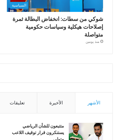
السياسية
شوكي من سطات: انخفاض البطالة ثمرة
إصلاحات هيكلية وسياسات حكومية
متواصلة
منذ يومين
الأشهر
الأخيرة
تعليقات
متتبعون للشأن الرياضي
يستنكرون قرار توقيف اللاعب
متولي