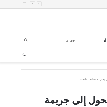
إضافة
عمود
جانبي
بحث
أة
عن
الوضع
المظلم
ل بحي مسنانة بطنجة
حول إلى جريمة