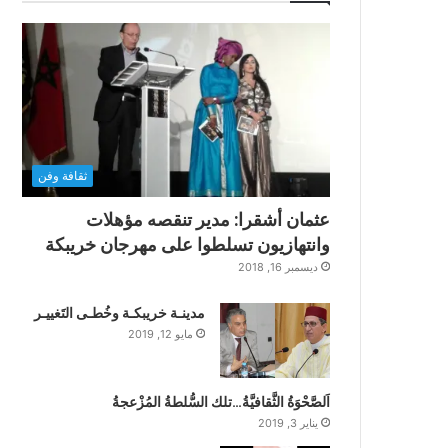
ثقافة وفن
عثمان أشقرا: مدير تنقصه مؤهلات
وانتهازيون تسلطوا على مهرجان خريبكة
ديسمبر 16, 2018
مدينـة خريبكـة وخُطـى التَغييـر
مايو 12, 2019
اَلصَّحْوَةُ الثَّقافيَّةُ…تلك السُّلطةُ المُزْعجةُ
يناير 3, 2019