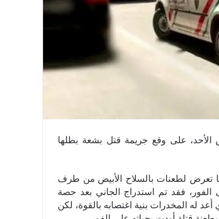
 الأحد، على وقع جريمة قتل بشعة بطلها
تعرض لطعنات بالسلاح الأبيض من طرف
نة أردته قتيلا على الفور، فقد تم استدراج الجاني بعد حصة
د له المخدرات بنية اغتصابه بالقوة، لكن
طعنة قتلة أودت بحياته على الفور .