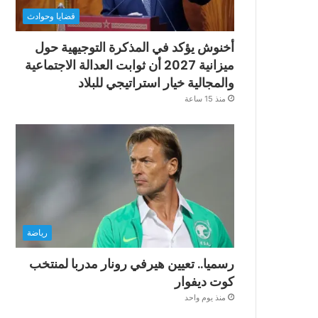
قضايا وحوادث
أخنوش يؤكد في المذكرة التوجيهية حول
ميزانية 2027 أن ثوابت العدالة الاجتماعية
والمجالية خيار استراتيجي للبلاد
منذ 15 ساعة
رياضة
رسميا.. تعيين هيرفي رونار مدربا لمنتخب
كوت ديفوار
منذ يوم واحد