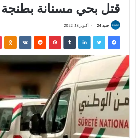
قتل بحي مسنانة بطنجة
جديد 24
أكتوبر 18, 2022
فيسبوك
تويتر
لينكدإن
بينتيريست
iki