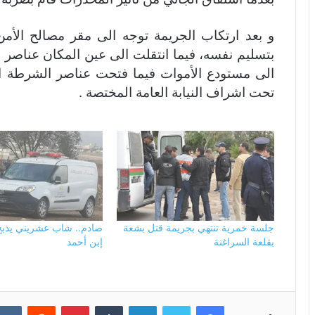
و بعد ارتكاب الجريمة توجه الى مقر مصالح الأمن ا
بتسليم نفسه، فيما انتقلت الى عين المكان عناصر ال
الى مستودع الأموات فيما فتحت عناصر الشرطة الع
تحت اشراف النيابة العامة المختصة .
جلسة خمرية تنتهي بجريمة قتل بشعة
صادم.. شاب عشريني يذبح
بقلعة السراغنة
إبن أحمد
فيسبوك
تويتر
لينكدإن
بينتيريست