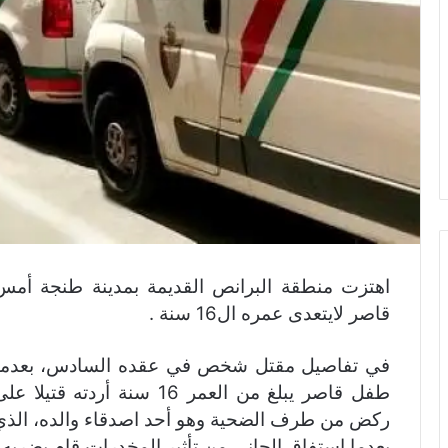
اهتزت منطقة البرانص القديمة بمدينة طنجة أمس
قاصر لايتعدى عمره ال16 سنة .
في تفاصيل مقتل شخص في عقده السادس، بعدما 
طفل قاصر يبلغ من العمر 16 س
ركض من طرف الضحية وهو أحد اصدقاء والده، الذي أع
بعدما استفاق الجاني من تأثير المخدرات قام بضربه ب