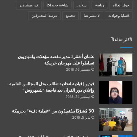
حول العالم
رياضة
سلايدر
شاشة جديد24
فن ومشاهير
قضايا وحوادث
لا تنشر هنا
مجتمع
مرصد المحترفين
لأكثر تفاعلاً
عثمان أشقرا: مدير تنقصه مؤهلات وانتهازيون
تسلطوا على مهرجان خريبكة
ديسمبر 16, 2018
فيديو | قيادية اتحادية تطالب بحل المجالس العلمية
وإغلاق دور القرآن بعد فاجعة “شمهروش”
ديسمبر 24, 2018
50 مُشرّدًا يَسْتَفيدُون من “عملية دفء” بخريبكة
يناير 5, 2019