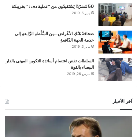
50 مُشرّدًا يَسْتَفيدُون من “عملية دفء” بخريبكة
يناير 5, 2019
صَحافةُ هَتْكِ الأعْراضِ…مِن السُّلْطةِ الرِّابعةِ إلى
خدمة الجهة الدّافعةِ
يناير 3, 2019
السلطات تفض اعتصام أساتذة التكوين المهني بالدار
البيضاء بالقوة
مارس 26, 2019
آخر الأخبار