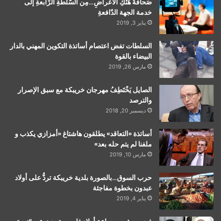
صَحافةُ هَتْكِ الأعْراضِ…مِن السُّلْطةِ الرِّابعةِ إلى
خدمة الجهة الدّافعةِ
يناير 3, 2019
السلطات تفض اعتصام أساتذة التكوين المهني بالدار
البيضاء بالقوة
مارس 26, 2019
الصايل يَخْتَطِفُ مهرجان خريبكة مع سبق الإصرار
والترصد
ديسمبر 20, 2018
أساتذة «التعاقد» يطلقون هاشتاغ «أمزازي يكذب و
ملفنا لم يتم حله بعد»
مارس 10, 2019
حرب السوق…بالصورة بلدية خريبكة تردُّ على أولاد
عبدون بخطوة مفاجئة
يناير 4, 2019