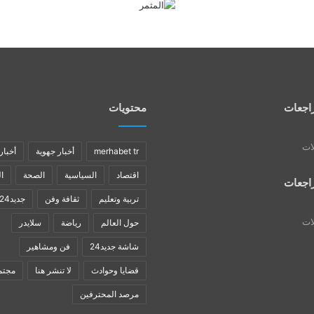
اجعات
محتويات
لات
merhabet tr
أخبار جهوية
أخبار
اقتصاد
السياسية
الصحة
ا
اجعات
تربية وتعليم
ثقافة وفن
جديد24
لات
حول العالم
رياضة
سلايدر
شاشة جديد24
فن ومشاهير
قضايا وحوادث
لا تنشر هنا
مجتم
مرصد المحترفين