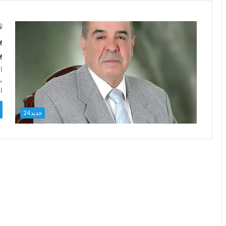
ب
ب
ا
ب
ا
جديد24