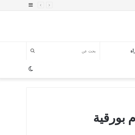
إضافة
عمود
جانبي
بحث
أة
عن
الوضع
المظلم
 بورقية