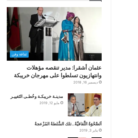
ثقافة وفن
عثمان أشقرا: مدير تنقصه مؤهلات
وانتهازيون تسلطوا على مهرجان خريبكة
ديسمبر 16, 2018
مدينـة خريبكـة وخُطـى التَغييـر
مايو 12, 2019
اَلصَّحْوَةُ الثَّقافيَّةُ…تلك السُّلطةُ المُزْعجةُ
يناير 3, 2019