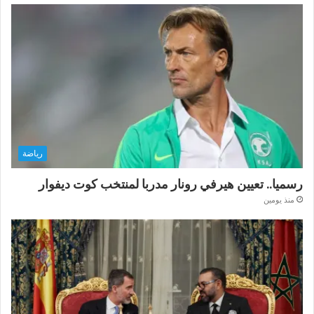
رياضة
رسميا.. تعيين هيرفي رونار مدربا لمنتخب كوت ديفوار
منذ يومين