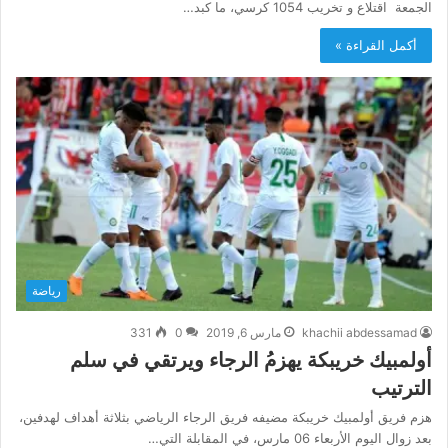
الجمعة اقتلاع و تخريب 1054 كرسي، ما كبد…
أكمل القراءة »
رياضة
khachii abdessamad
مارس 6, 2019
0
331
أولمبيك خريبكة يهزمُ الرجاء ويرتقي في سلم
الترتيب
هزم فريق أولمبيك خريبكة مضيفه فريق الرجاء الرياضي بثلاثة أهداف لهدفين،
بعد زوال اليوم الأربعاء 06 مارس، في المقابلة التي…