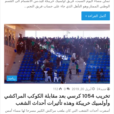
تمكّن مساء اليوم السبت، فريق أولمبيك خريبكة لليد،من الانضمام الى القسم
الوطني الممتاز،وهو التأهل الذي جاء على حساب فريق النجم…
أكمل القراءة »
رياضة
جديد24
أبريل 20, 2019
0
112
تخريب 1054 كرسي بعد مقابلة الكوكب المراكشي
وأولمبيك خريبكة وهذه تأثيرات أحداث الشغب
أسفرت أحداث الشغب التي كان ملعب مراكش الكبير مسرحا لها مساء أمس