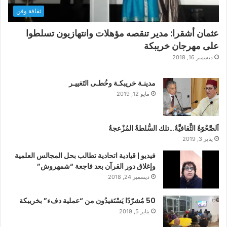
ثقافة وفن
عثمان أشقرا: مدير تنقصه مؤهلات وانتهازيون تسلطوا
على مهرجان خريبكة
ديسمبر 16, 2018
مدينـة خريبكـة وخُطـى التَغييـر
مايو 12, 2019
اَلصَّحْوَةُ الثَّقافيَّةُ…تلك السُّلطةُ المُزْعجةُ
يناير 3, 2019
فيديو | قيادية اتحادية تطالب بحل المجالس العلمية
وإغلاق دور القرآن بعد فاجعة “شمهروش”
ديسمبر 24, 2018
50 مُشرّدًا يَسْتَفيدُون من “عملية دفء” بخريبكة
يناير 5, 2019