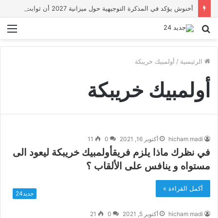
أخنوش يؤكد في المذكرة التوجيهية حول ميزانية 2027 أن ثوابت العدالة الاجتماعية والمجالية خيار استراتيجي للبلاد
بحث
الق
عن
الرئيسية
/
أولمبيك خريبكة
أولمبيك خريبكة
hicham madi
أكتوبر 16, 2021
0
11
في نظرك ماذا يلزم فريقأولمبيك خريبكة ليعود الى
مستواه و ينافس على الألقاب ؟
أكمل القراءة »
جديد24
hicham madi
أكتوبر 5, 2021
0
21