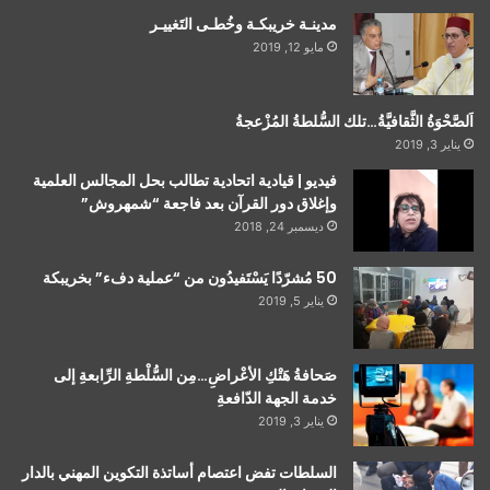
مدينـة خريبكـة وخُطـى التَغييـر
مايو 12, 2019
اَلصَّحْوَةُ الثَّقافيَّةُ…تلك السُّلطةُ المُزْعجةُ
يناير 3, 2019
فيديو | قيادية اتحادية تطالب بحل المجالس العلمية
وإغلاق دور القرآن بعد فاجعة “شمهروش”
ديسمبر 24, 2018
50 مُشرّدًا يَسْتَفيدُون من “عملية دفء” بخريبكة
يناير 5, 2019
صَحافةُ هَتْكِ الأعْراضِ…مِن السُّلْطةِ الرِّابعةِ إلى
خدمة الجهة الدّافعةِ
يناير 3, 2019
السلطات تفض اعتصام أساتذة التكوين المهني بالدار