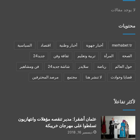
لا يوجد مقالات
محتويات
merhabet tr
أخبار جهوية
أخبار وطنية
اقتصاد
السياسية
الصحة
المرأة
تربية وتعليم
ثقافة وفن
جديد24
حول العالم
رياضة
سلايدر
شاشة جديد24
فن ومشاهير
قضايا وحوادث
لا تنشر هنا
مجتمع
مرصد المحترفين
لأكثر تفاعلاً
عثمان أشقرا: مدير تنقصه مؤهلات وانتهازيون
تسلطوا على مهرجان خريبكة
ديسمبر 16, 2018