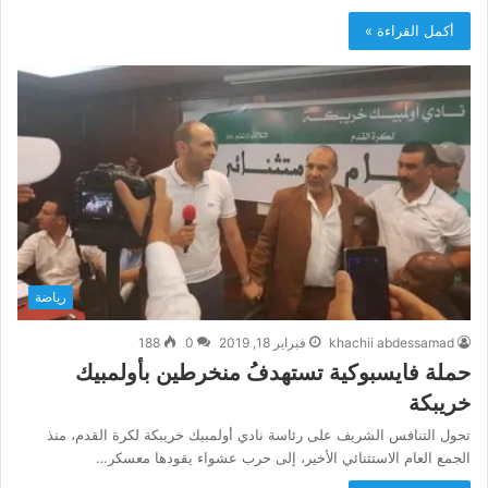
أكمل القراءة »
رياضة
khachii abdessamad
فبراير 18, 2019
0
188
حملة فايسبوكية تستهدفُ منخرطين بأولمبيك
خريبكة
تحول التنافس الشريف على رئاسة نادي أولمبيك خريبكة لكرة القدم، منذ
الجمع العام الاستثنائي الأخير، إلى حرب عشواء يقودها معسكر…