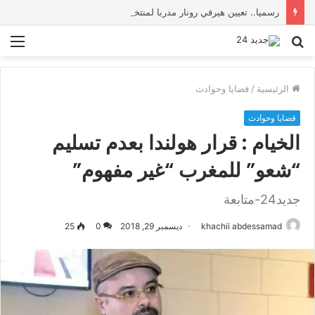
رسميا.. تعيين هيرفي رونار مدربا لمنتخب كوت ديفوار
بحث
الق
عن
الرئيسية
/
قضايا وحوادث
قضايا وحوادث
الخيام : قرار هولندا بعدم تسليم
“شعو” للمغرب “غير مفهوم”
جديد24-متابعة
khachii abdessamad
ديسمبر 29, 2018
0
25