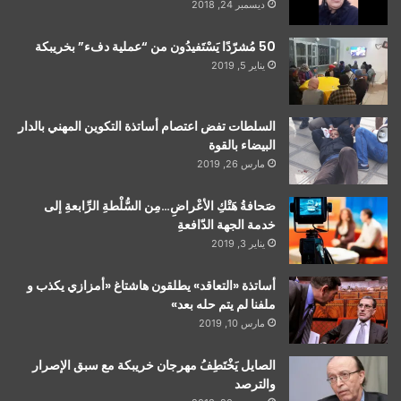
ديسمبر 24, 2018
50 مُشرّدًا يَسْتَفيدُون من “عملية دفء” بخريبكة
يناير 5, 2019
السلطات تفض اعتصام أساتذة التكوين المهني بالدار
البيضاء بالقوة
مارس 26, 2019
صَحافةُ هَتْكِ الأعْراضِ…مِن السُّلْطةِ الرِّابعةِ إلى
خدمة الجهة الدّافعةِ
يناير 3, 2019
أساتذة «التعاقد» يطلقون هاشتاغ «أمزازي يكذب و
ملفنا لم يتم حله بعد»
مارس 10, 2019
الصايل يَخْتَطِفُ مهرجان خريبكة مع سبق الإصرار
والترصد