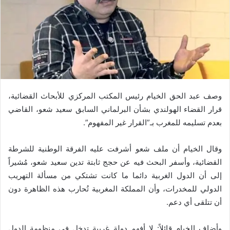
وصف عبد الحق الخيام رئيس المكتب المركزي للأبحاث القضائية،
قرار القضاء الهولندي بشأن البرلماني السابق سعيد شعو، القاضي
بعدم تسليمه للمغرب بـ”القرار غير المفهوم”.
وقال الخيام أن ملف شعو أشرفت عليه الفرقة الوطنية للشرطة
القضائية، وأسفر البحث فيه عن حجج ثابتة تدين سعيد شعو، مُشيراً
إلى أن الدول الغربية دائما ما كانت تشتكي من مسألة التهريب
الدولي للمخدرات، وأن المملكة المغربية تُحارب هذه الظاهرة دون
أن تتلقى أي دعم.
وأضاف الخيام قائلاً: لا أفهم دولة غربية تدخل في منظومة الدول