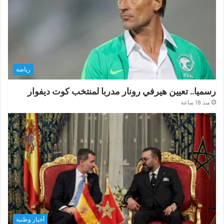
رياضة
رسميا.. تعيين هيرفي رونار مدربا لمنتخب كوت ديفوار
منذ 18 ساعة
أخبار وطنية