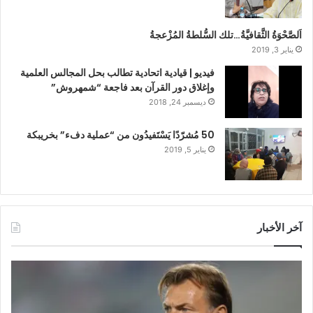
اَلصَّحْوَةُ الثَّقافيَّةُ…تلك السُّلطةُ المُزْعجةُ
يناير 3, 2019
فيديو | قيادية اتحادية تطالب بحل المجالس العلمية
وإغلاق دور القرآن بعد فاجعة “شمهروش”
ديسمبر 24, 2018
50 مُشرّدًا يَسْتَفيدُون من “عملية دفء” بخريبكة
يناير 5, 2019
آخر الأخبار