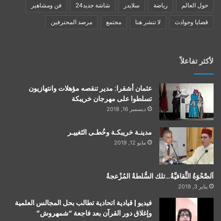
حول العالم
رياضة
سلايدر
شاشة جديد24
فن ومشاهير
قضايا وحوادث
لا تنشر هنا
مجتمع
مرصد المحترفين
لأكثر تفاعلاً
عثمان أشقرا: مدير تنقصه مؤهلات وانتهازيون
تسلطوا على مهرجان خريبكة
ديسمبر 16, 2018
مدينـة خريبكـة وخُطـى التَغييـر
مايو 12, 2019
اَلصَّحْوَةُ الثَّقافيَّةُ…تلك السُّلطةُ المُزْعجةُ
يناير 3, 2019
فيديو | قيادية اتحادية تطالب بحل المجالس العلمية
وإغلاق دور القرآن بعد فاجعة “شمهروش”