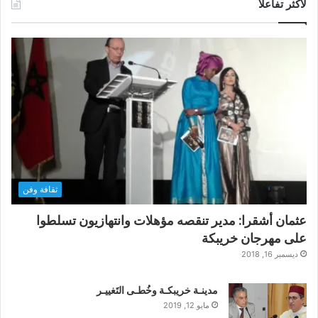
لأكثر تفاعلاً
ثقافة وفن
عثمان أشقرا: مدير تنقصه مؤهلات وانتهازيون تسلطوا
على مهرجان خريبكة
ديسمبر 16, 2018
مدينـة خريبكـة وخُطـى التَغييـر
مايو 12, 2019