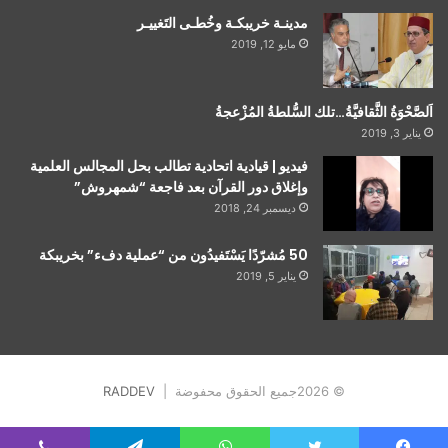
مدينـة خريبكـة وخُطـى التَغييـر
مايو 12, 2019
اَلصَّحْوَةُ الثَّقافيَّةُ…تلك السُّلطةُ المُزْعجةُ
يناير 3, 2019
فيديو | قيادية اتحادية تطالب بحل المجالس العلمية
وإغلاق دور القرآن بعد فاجعة “شمهروش”
ديسمبر 24, 2018
50 مُشرّدًا يَسْتَفيدُون من “عملية دفء” بخريبكة
يناير 5, 2019
© 2026جميع الحقوق محفوضة |
RADDEV