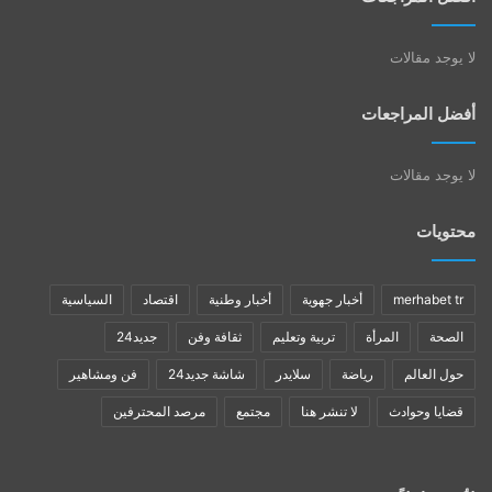
لا يوجد مقالات
أفضل المراجعات
لا يوجد مقالات
محتويات
merhabet tr
أخبار جهوية
أخبار وطنية
اقتصاد
السياسية
الصحة
المرأة
تربية وتعليم
ثقافة وفن
جديد24
حول العالم
رياضة
سلايدر
شاشة جديد24
فن ومشاهير
قضايا وحوادث
لا تنشر هنا
مجتمع
مرصد المحترفين