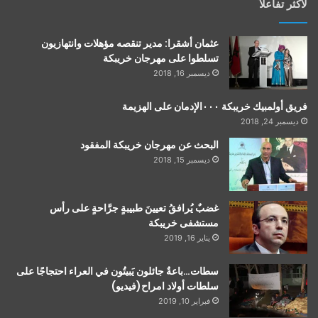
لأكثر تفاعلاً
عثمان أشقرا: مدير تنقصه مؤهلات وانتهازيون
تسلطوا على مهرجان خريبكة
ديسمبر 16, 2018
فريق أولمبيك خريبكة ٠٠٠الإدمان على الهزيمة
ديسمبر 24, 2018
البحث عن مهرجان خريبكة المفقود
ديسمبر 15, 2018
غضبٌ يُرافقُ تعيينَ طبيبةٍ جرَّاحةٍ على رأس
مستشفى خريبكة
يناير 16, 2019
سطات…باعةٌ جائلون يَبيتُون في العراء احتجاجًا على
سلطات أولاد امراح(فيديو)
فبراير 10, 2019