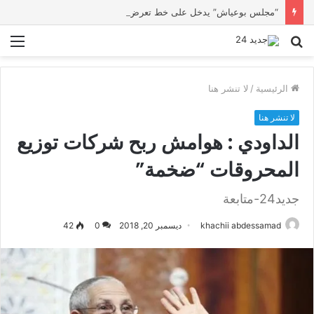
“مجلس بوعياش” يدخل على خط تعرض شاب لتهديد من فرد القوات العمومية
بحث
الق
عن
الرئيسية
/
لا تنشر هنا
لا تنشر هنا
الداودي : هوامش ربح شركات توزيع
المحروقات “ضخمة”
جديد24-متابعة
khachii abdessamad
ديسمبر 20, 2018
0
42