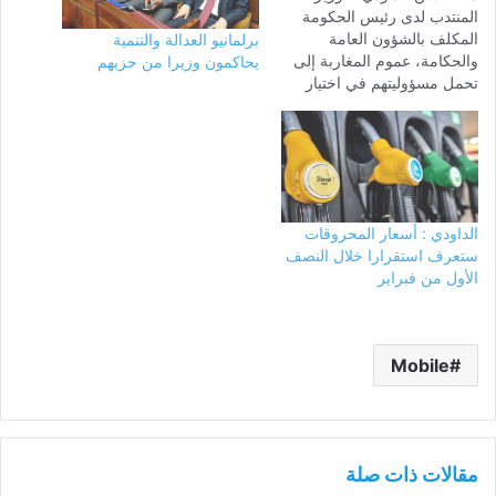
المنتدب لدى رئيس الحكومة
المكلف بالشؤون العامة
برلمانيو العدالة والتنمية
والحكامة، عموم المغاربة إلى
يحاكمون وزيرا من حزبهم
تحمل مسؤوليتهم في اختيار
الشركات التي قامت بتخفيض
الأسعار، وهو ما يشكل دعوة
ضمنية إلى "مقاطعة" باقي
الشركات. وأعلن الداودي أن
الأسعار يفترض أن تتراجع بـ 30
سنتيما بالنسبة إلى التر الواحد
الداودي : أسعار المحروقات
من الكازوال و40…
ستعرف استقرارا خلال النصف
الأول من فبراير
Mobile
مقالات ذات صلة