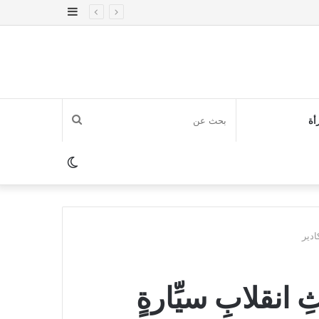
إضافة
عمود
جانبي
بحث
أة
عن
الوضع
المظلم
نقلابِ سيِّارةٍ