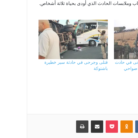
ب وملابسات الحادث الذي أودى بحياة ثلاثة أشخاص.
حى في حادث
قتلى وجرحى في حادثة سير خطيرة
ل ضواحي
باشتوكة
بوكيت
Odnoklassniki
مشاركة عبر البريد
طباعة