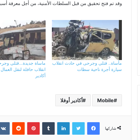
وقد تم فتح تحقيق من قبل السلطات الأمنية، من أجل معرفة أسبا
مأساة.. قتلى وجرحى في حادث انقلاب
ماساة جديدة…قتلى وجر
سيارة أجرة ناحية سطات
انقلاب حافلة لنقل العما
أكادير
Mobile
أكادير أوفلا
فيسبوك
تويتر
لينكدإن
بينتيريست
شاركها