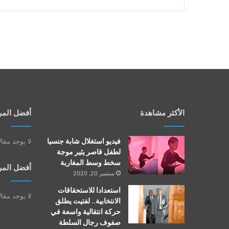
الأكثر مشاهدة
أفضل المر
فيديو استغلال شابة جنسيا
لا يوجد مقا
لطفل قاصر يثير موجة
سخط وسط المغاربة
أفضل المر
سبتمبر 20, 2020
استعدادا للاستحقاقات
لا يوجد مقا
الانتخابية.. لفتيت يطلق
حركة انتقالية واسعة في
صفوف رجال السلطة