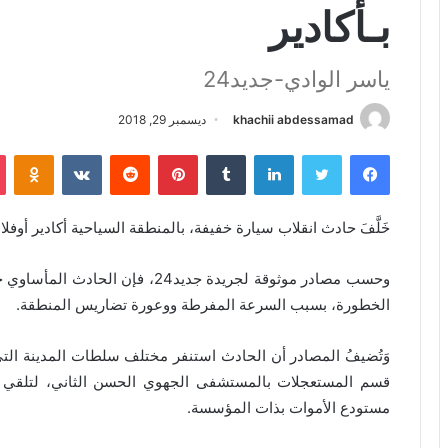
بـأكادير
ياسر الوادي-جديد24
khachii abdessamad
ديسمبر 29, 2018
فيسبوك
تويتر
لينكدإن
بينتيريست
iki
خَلَّفَ حادث انقلاب سيارة خفيفة، بالمنطقة السياحية أكادير أوف
وحسب مصادر موثوقة لجريدة جديد24، 
الخطورة، بسبب السرعة المفرطة ووعورة تضاريس المنطقة.
وَتُضيفُ المصادر أن الحادث استنفر مختلف سلطات المدينة الت
قسم المستعجلات بالمستشفى الجهوي الحسن الثاني، لتلقي الا
مستودع الأموات بذات المؤسسة.