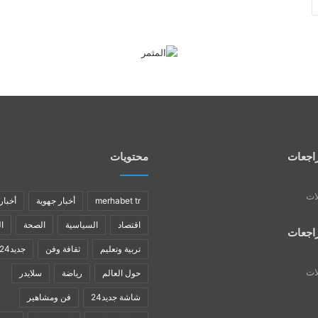
اجعات
محتويات
لات
merhabet tr
أخبار جهوية
أخبار
اقتصاد
السياسية
الصحة
ا
اجعات
تربية وتعليم
ثقافة وفن
جديد24
لات
حول العالم
رياضة
سلايدر
شاشة جديد24
فن ومشاهير