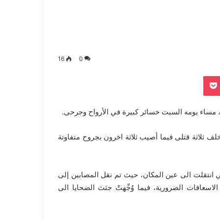
16
0
بوكيت
Odnoklassn
لا، مساء يومه السبت خسائر كبيرة في الأرواح وجرحى.
فإن الحادث المأساوي خلف ثلاثة قتلى فيما أصيب ثلاثة اخرون بجروح متفاوتة
ي انتقلت الى عين المكان، حيث تم نقل المصابين إلى
سعافات الضرورية، فيما وُجِّهتْ جثث الضحايا الى