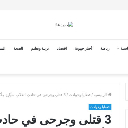
2 أن ثوابت العدالة الاجتماعية والمجالية خيار استراتيجي للبلاد
اسية
رياضة
أخبار جهوية
اقتصاد
تربية وتعليم
الصحة
المر
الرئيسية
/
قضايا وحوادث
/
3 قتلى وجرحى في حادثِ انقلابِ سيِّارةٍ بـأكادير
قضايا وحوادث
3 قتلى وجرحى في حادثِ ا