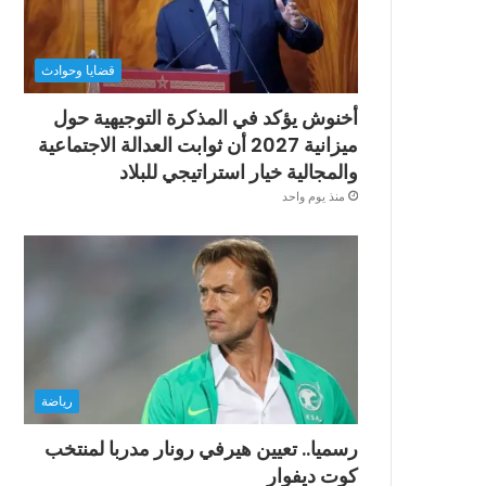
قضايا وحوادث
أخنوش يؤكد في المذكرة التوجيهية حول
ميزانية 2027 أن ثوابت العدالة الاجتماعية
والمجالية خيار استراتيجي للبلاد
منذ يوم واحد
رياضة
رسميا.. تعيين هيرفي رونار مدربا لمنتخب
كوت ديفوار