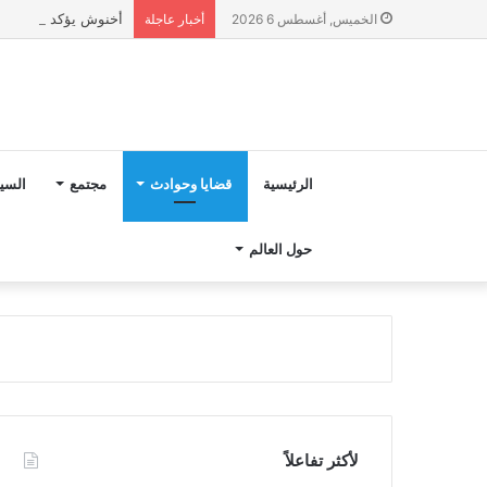
أخنوش يؤكد في المذكرة التوجيهية حول ميزانية 027
الخميس, أغسطس 6 2026
أخبار عاجلة
الرئيسية
قضايا وحوادث
مجتمع
السي
حول العالم
لأكثر تفاعلاً