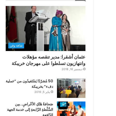
ثقافة وفن
عثمان أشقرا: مدير تنقصه مؤهلات
وانتهازيون تسلطوا على مهرجان خريبكة
ديسمبر 16, 2018
50 مُشرّدًا يَسْتَفيدُون من “عملية
دفء” بخريبكة
يناير 5, 2019
صَحافةُ هَتْكِ الأعْراضِ…مِن
السُّلْطةِ الرِّابعةِ إلى خدمة الجهة
الدّافعةِ