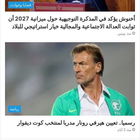
قضايا وحوادث
أخنوش يؤكد في المذكرة التوجيهية حول ميزانية 2027 أن
ثوابت العدالة الاجتماعية والمجالية خيار استراتيجي للبلاد
منذ يومين
رياضة
رسميا.. تعيين هيرفي رونار مدربا لمنتخب كوت ديفوار
منذ 3 أيام