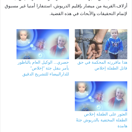
أزلاف،القريبة من ميضار بإقليم الدريوش، استنفارا أمنيا غير مسبوق
لإتمام التحقيقات والأبحاث في هذه القضية.
هذا ماقررته المحكمة في حق
حصري… الوكيل العام بالناظور
قاتل الطفلة إخلاص
يأمر بنقل جثة “إخلاص”
للدارالبيضاء للتشريح الدقيق
العثور على الطفلة إخلاص
الطفلة المختفية بالدريوش جثةً
هامدة