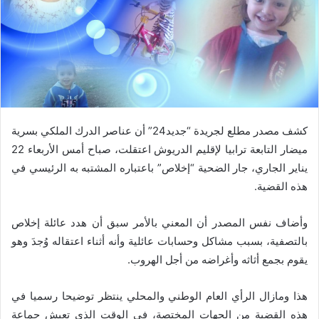
كشف مصدر مطلع لجريدة “جديد24” أن عناصر الدرك الملكي بسرية
ميضار التابعة ترابيا لإقليم الدريوش اعتقلت، صباح أمس الأربعاء 22
يناير الجاري، جار الضحية “إخلاص” باعتباره المشتبه به الرئيسي في
هذه القضية.
وأضاف نفس المصدر أن المعني بالأمر سبق أن هدد عائلة إخلاص
بالتصفية، بسبب مشاكل وحسابات عائلية وأنه أثناء اعتقاله وُجدَ وهو
يقوم بجمع أثاثه وأغراضه من أجل الهروب.
هذا ومازال الرأي العام الوطني والمحلي ينتظر توضيحا رسميا في
هذه القضية من الجهات المختصة، في الوقت الذي تعيش جماعة