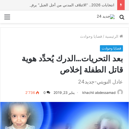
انتخابات 2026.. “الائتلاف المدني من أجل الجبل” يرفع عشرة مطالب أمام الأحزاب لإنصاف المناطق الجبلية
بحث
الق
عن
الرئيسية
/
قضايا وحوادث
قضايا وحوادث
بعد التحريات…الدرك يُحدِّد هوية
قاتل الطفلة إخلاص
عادل النويتي-جديد24
khachii abdessamad
يناير 23, 2019
0
2٬736