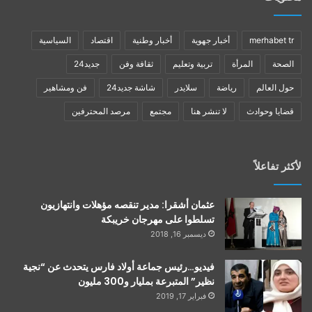
merhabet tr
أخبار جهوية
أخبار وطنية
اقتصاد
السياسية
الصحة
المرأة
تربية وتعليم
ثقافة وفن
جديد24
حول العالم
رياضة
سلايدر
شاشة جديد24
فن ومشاهير
قضايا وحوادث
لا تنشر هنا
مجتمع
مرصد المحترفين
لأكثر تفاعلاً
عثمان أشقرا: مدير تنقصه مؤهلات وانتهازيون
تسلطوا على مهرجان خريبكة
ديسمبر 16, 2018
فيديو…رئيس جماعة أولاد فارس يتحدث عن “نجية
نظير” المتبرعة بمليار و300 مليون
فبراير 17, 2019