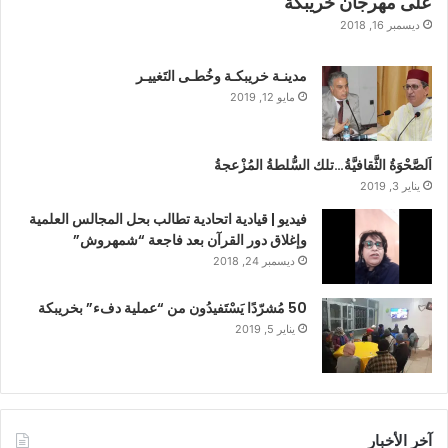
على مهرجان خريبكة
ديسمبر 16, 2018
مدينـة خريبكـة وخُطـى التَغييـر
مايو 12, 2019
اَلصَّحْوَةُ الثَّقافيَّةُ…تلك السُّلطةُ المُزْعجةُ
يناير 3, 2019
فيديو | قيادية اتحادية تطالب بحل المجالس العلمية
وإغلاق دور القرآن بعد فاجعة “شمهروش”
ديسمبر 24, 2018
50 مُشرّدًا يَسْتَفيدُون من “عملية دفء” بخريبكة
يناير 5, 2019
آخر الأخبار