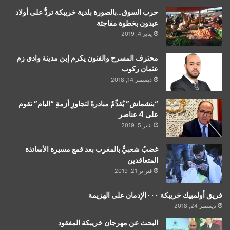
حرب السوق…بالصورة بلدية خريبكة تردُّ على أولاد
عبدون بخطوة مفاجئة
يناير 4, 2019
محترف المسرح والفنون يكرم إبن مدينة وادي زم
عثمان ركوب
ديسمبر 14, 2018
“بنشماش” يُقدِّمُ مبادرةً لتجاوزِ أزمةِ “البام” تقوم
على 4 عناصر
يناير 5, 2019
غضبٌ شعبيٌّ بالمغرب بعد قمع مسيرة الأساتذة
المتعاقدين
فبراير 21, 2019
فريق أولمبيك خريبكة ٠٠٠الإدمان على الهزيمة
ديسمبر 24, 2018
البحث عن مهرجان خريبكة المفقود