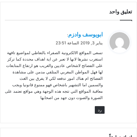
تعليق واحد
ي
ابويوسف وادزم
:
ق
يناير 3, 2019 الساعة 23:51
و
تسعى المواقع الالكترونية الصفراء بالتعاطي لمواضيع تافهة
ل
استغرب نشرها لانها لا تعبر عن اية اهداف محددة كما تركز
على الفضائح لاشخاص عاديين والغريب هو ارتفاع المتابعات
لها فهل المواطن المغربي المتلقي مدمن على مشاهدة
الفضائح ام هناك امور تدفعه لكي لا يفرق بين الغث
والسمين اما التشهير باشخاص فهو ممنوع قانونيا ويجب
معاقبة المواقع التي تتجه هذه الوجهة وهي مواقع تعتمد على
الصورة والصوت دون جهد من اصحابها
رد