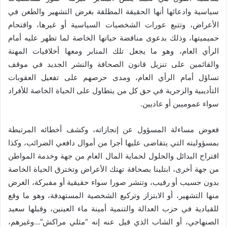
سياسية وادعائها أنها الحقيقة المطلقة بغرض التشهير والطعن في
الأعراض، وتتبع عورات الشخصيات السياسية أو غيرها، واقتحام
حميميتها، وذلك بدعوى مناقضة حياتها الخاصة لما تظهر عليه أمام
الرأي العام، وهو ما يجعل تلك المنابر ومعها أخلاقيات المهنة
والقائمين على تنزيل قانون الصحافة والنشر الجديد في موقف
تساؤل أمام الرأي العام، ومدى حرصهم على تفعيل العقوبات
التأديبية والزجرية في حق كل من يتطاول على الحياة الخاصة للأفراد
سواء عموميين أو عاديين.
فعوض مساءلة المسؤول عن إنجازاته، وكشف أخطائه المرتبطة
بمسؤوليته التي يتقاضى عليها أجرا من أموال دافعي الضرائب، وكذا
اقتراح البدائل والحلول لحماية المال العام من جهة وخدمة المواطن
من جهة أخرى، ابتلينا بصحافة تهتك الأعراض وتخترق الحياة الخاصة
بدون حسيب أو رقيب، وتنشر صورا سواء حقيقية أو مفبركة، الغرض
منها التشهير، أو الابتزاز وتركيع الشخصية المستهدفة، وهو ما وقع
للقيادية في حزب العدالة والتنمية أمينة ماء العينين، وقبلها سعيد
الصنهاجي، أو الشاب الذي قيل عنه إنه “مثلي مراكش”…وغيرهم،