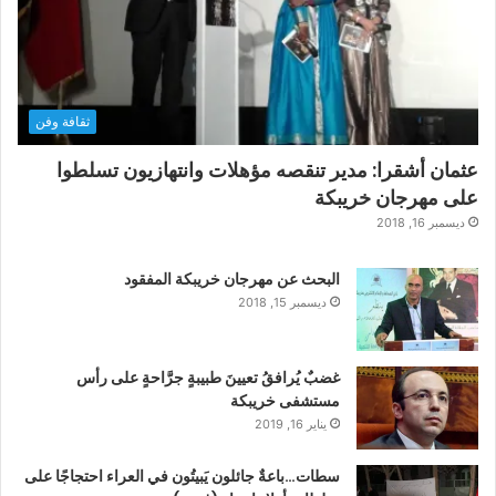
ثقافة وفن
عثمان أشقرا: مدير تنقصه مؤهلات وانتهازيون تسلطوا
على مهرجان خريبكة
ديسمبر 16, 2018
البحث عن مهرجان خريبكة المفقود
ديسمبر 15, 2018
غضبٌ يُرافقُ تعيينَ طبيبةٍ جرَّاحةٍ على رأس
مستشفى خريبكة
يناير 16, 2019
سطات…باعةٌ جائلون يَبيتُون في العراء احتجاجًا على