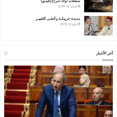
سلطات أولاد امراح(فيديو)
فبراير 10, 2019
مدينـة خريبكـة وخُطـى التَغييـر
مايو 12, 2019
آخر الأخبار