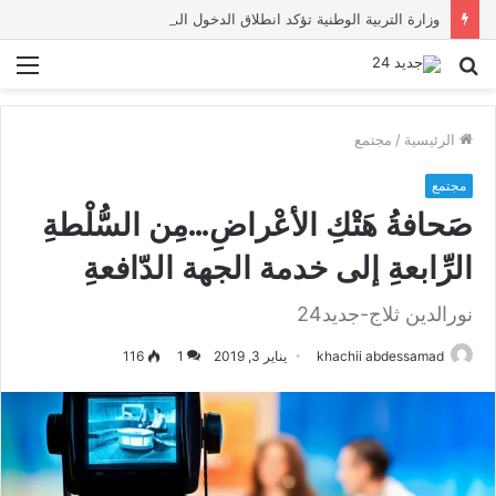
وزارة التربية الوطنية تؤكد انطلاق الدخول المدرسي 2026-2027 في موعده الرسمي
بحث
الق
عن
الرئيسية
/
مجتمع
مجتمع
صَحافةُ هَتْكِ الأعْراضِ…مِن السُّلْطةِ
الرِّابعةِ إلى خدمة الجهة الدّافعةِ
نورالدين ثلاج-جديد24
khachii abdessamad
يناير 3, 2019
1
116