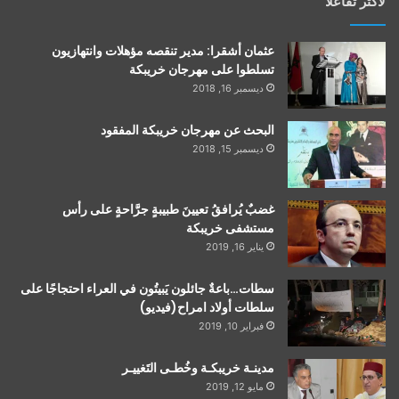
لأكثر تفاعلاً
عثمان أشقرا: مدير تنقصه مؤهلات وانتهازيون
تسلطوا على مهرجان خريبكة
ديسمبر 16, 2018
البحث عن مهرجان خريبكة المفقود
ديسمبر 15, 2018
غضبٌ يُرافقُ تعيينَ طبيبةٍ جرَّاحةٍ على رأس
مستشفى خريبكة
يناير 16, 2019
سطات…باعةٌ جائلون يَبيتُون في العراء احتجاجًا على
سلطات أولاد امراح(فيديو)
فبراير 10, 2019
مدينـة خريبكـة وخُطـى التَغييـر
مايو 12, 2019