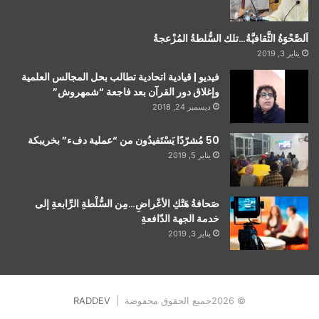
اَلصَّحْوَةُ الثَّقافيَّةُ…تلك السُّلطةُ المُزْعجةُ
يناير 3, 2019
فيديو | قيادية اتحادية تطالب بحل المجالس العلمية
وإغلاق دور القرآن بعد فاجعة “شمهروش”
ديسمبر 24, 2018
50 مُشرّدًا يَسْتَفيدُون من “عملية دفء” بخريبكة
يناير 5, 2019
صَحافةُ هَتْكِ الأعْراضِ…مِن السُّلْطةِ الرِّابعةِ إلى
خدمة الجهة الدّافعةِ
يناير 3, 2019
© 2026جميع الحقوق محفوضة |
RADDEV