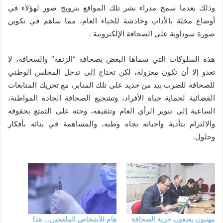
وذلك بعدما سمح مدراء نشر تلك المواقع بترويج صور لهؤلاء في
أوضاع مخلة بالأداب وخادشة للحياء العام، مما ساهم في تكوين
صورة سوداوية على الصحافة الإلكترونية .
هذه السلوكات التي سماها البعض بصحافة “الزنقة” والسخافة، لا
تعدو إلا أن تكون معزولة، لكن تحتاج إلى تدخل المجلس الوطني
للصحافة للضرب بيد من حديد على تلك المنابر، مع تحريك المتابعات
القضائية لحماية حياة الأفراد، وتشجيع الصحافة الجادة المواطنة،
الساعية إلى تنوير الرأي العام وتثقيفه، وحثه على التمتع بحقوقه
والالتزام بتأدية واجباته تجاه وطنه، والمساهمة في بنائه بأفكار
وحلول.
مهنيون يضعون حرية الصحافة
هام للأشخاص الملقحين… هذا