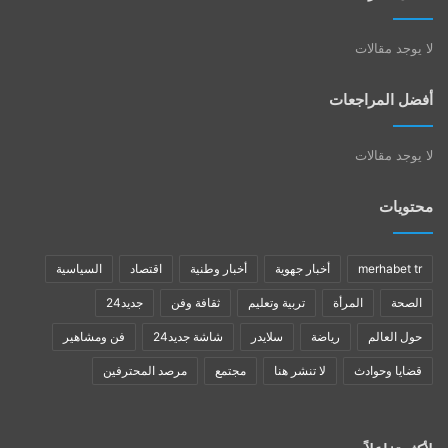
لا يوجد مقالات
أفضل المراجعات
لا يوجد مقالات
محتويات
merhabet tr
أخبار جهوية
أخبار وطنية
اقتصاد
السياسية
الصحة
المرأة
تربية وتعليم
ثقافة وفن
جديد24
حول العالم
رياضة
سلايدر
شاشة جديد24
فن ومشاهير
قضايا وحوادث
لا تنشر هنا
مجتمع
مرصد المحترفين